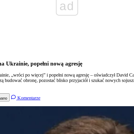
ad
na Ukrainie, popełni nową agresję
rainie, „wróci po więcej” i popełni nową agresję – oświadczył David C
zą budować obronę, pozostać blisko przyjaciół i szukać nowych sojus
Komentarze
wano