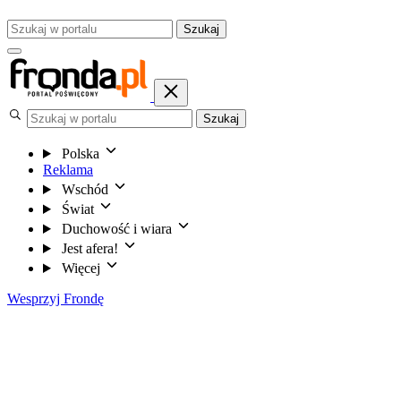
Szukaj
Szukaj
Polska
Reklama
Wschód
Świat
Duchowość i wiara
Jest afera!
Więcej
Wesprzyj Frondę