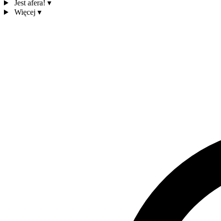
Jest afera!
▾
Więcej
▾