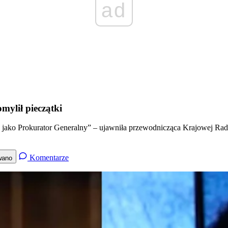
ad
ylił pieczątki
 red.) jako Prokurator Generalny” – ujawniła przewodnicząca Krajowe
Komentarze
wano