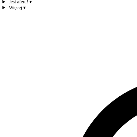
Jest afera!
▾
Więcej
▾