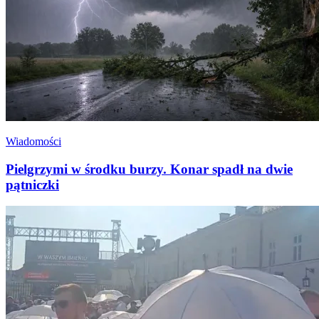
Wiadomości
Pielgrzymi w środku burzy. Konar spadł na dwie
pątniczki