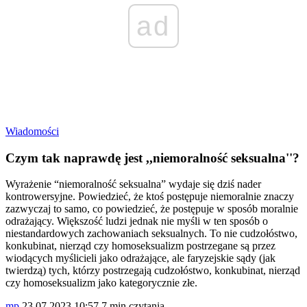
ad
Wiadomości
Czym tak naprawdę jest ,,niemoralność seksualna''?
Wyrażenie “niemoralność seksualna” wydaje się dziś nader
kontrowersyjne. Powiedzieć, że ktoś postępuje niemoralnie znaczy
zazwyczaj to samo, co powiedzieć, że postępuje w sposób moralnie
odrażający. Większość ludzi jednak nie myśli w ten sposób o
niestandardowych zachowaniach seksualnych. To nie cudzołóstwo,
konkubinat, nierząd czy homoseksualizm postrzegane są przez
wiodących myślicieli jako odrażające, ale faryzejskie sądy (jak
twierdzą) tych, którzy postrzegają cudzołóstwo, konkubinat, nierząd
czy homoseksualizm jako kategorycznie złe.
mp
23.07.2023 10:57
7 min czytania