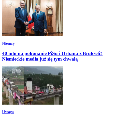
Niemcy
40 mln na pokonanie PiSu i Orbana z Brukseli?
Niemieckie media już się tym chwalą
Uwaga