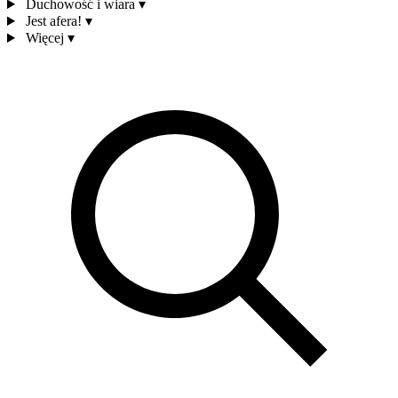
Duchowość i wiara
▾
Jest afera!
▾
Więcej
▾