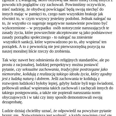
powodu ich poglądów czy zachowań. Powinniśmy oczywiście,
mieć nadzieję, że obydwaj powściągać będą swoją niechęć do
innych mając w pamięci to, czego nam wszystkim brakuje jak
również to, w czym wszyscy jesteśmy podobni. Jednak nalegać na
to, że
wszystko
co sugeruje negatywne nastawienie powinno być
wykorzenione – w przypadku osób notorycznie naruszających te
zasady życia, które powszechnie akceptowane są jako podstawowe
zasady porządku społecznego - to nalegać na zniesienie
wszystkich
sankcji, które wprowadzono po to, aby wspierać ten
porządek. A to z pewnością nie jest pierwszorzędną pozycją na
naszej moralnej liście rzeczy do zrobienia.
Tak więc nawet bez odniesienia do religijnych standardów, ale po
prostu z racjonalnej, ludzkiej perspektywy można postawić
pytanie,
czy seksualne zachowania, tradycyjnie postrzegane jako
niemoralne, kolidują z realizacją takiego ideału życia, który zgodny
jest z ludzką naturą i dobrem.
Jeśli zachowania te kolidują z
rozwojem ludzkości byłoby lepiej, gdyby ludzie byli tego świadomi,
próbowali unikać wspierania takich zachowań i zachęcali innych do
takiego postępowania, a także nie popierali naruszania norm
obyczajowych i w taki czy inny sposób demonstrowali swoją
dezaprobatę.
Ludzie dzisiaj chcieliby uznać, że odpowiedź na powyższe pytanie
brzmi: nie. Najważniejsza jest wolność, a każdy powinien czuć się