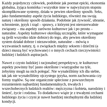
Każdy pojedynczy człowiek, podobnie jak poemat epicki, ekonomia
globalna, żyjąca komórka i wszystkie inne w najwyższym stopniu
skomplikowane systemy, działa w pewien określony sposób. Seks,
jako fundamentalny aspekt życia ludzkiego, również ma swoją
naturę i określony sposób działania. Podobnie jak żywność, ubranie,
schronienie, język i rząd – sprawy, z którymi jest nierozerwalnie
związany – ma aspekty zarówno kulturowe jak i po prostu –
naturalne. Aspekty kulturowe określają szczegóły, które wymagane
są (jeśli wszystko idzie dobrze) do tego, aby pewien określony
system działał dobrze i niezawodnie, naturalne – mówią o
wyzwaniach natury, tj. o związkach między seksem i dziećmi (a
dzieci muszą być wychowane) i o innych cechach rzeczywistości
ludzkiej i ludzkich aspiracjach.
Nawet z czysto ludzkiej i racjonalnej perspektywy, te kulturowe
aspekty powinny być jasno określone i wiarygodne na tyle,
żebyśmy mogli na nich polegać. Nie wynaleźliśmy ich dla siebie,
tak jak nie wynaleźliśmy ojczystego języka, norm zachowania czy
formy rządów. Są one organicznie splecione z powszechnym
rozumieniem najbardziej fundamentalnych, trwałych i
wszechobecnych ludzkich realiów: mężczyzna i kobieta, narodziny i
śmierć, życie i rodzina. To dodatkowo wiąże je z trwałymi cechami
ludzkiego życia i czyni je nawet bardziej niezbędnymi dla ludzkiej
kondycji.