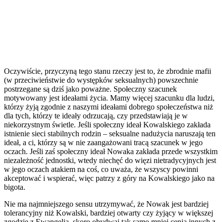
Oczywiście, przyczyną tego stanu rzeczy jest to, że zbrodnie mafii
(w przeciwieństwie do występków seksualnych) powszechnie
postrzegane są dziś jako poważne. Społeczny szacunek
motywowany jest ideałami życia. Mamy więcej szacunku dla ludzi,
którzy żyją zgodnie z naszymi ideałami dobrego społeczeństwa niż
dla tych, którzy te ideały odrzucają, czy przedstawiają je w
niekorzystnym świetle. Jeśli społeczny ideał Kowalskiego zakłada
istnienie sieci stabilnych rodzin – seksualne nadużycia naruszają ten
ideał, a ci, którzy są w nie zaangażowani tracą szacunek w jego
oczach. Jeśli zaś społeczny ideał Nowaka zakłada przede wszystkim
niezależność jednostki, wtedy niechęć do więzi nietradycyjnych jest
w jego oczach atakiem na coś, co uważa, że wszyscy powinni
akceptować i wspierać, więc patrzy z góry na Kowalskiego jako na
bigota.
Nie ma najmniejszego sensu utrzymywać, że Nowak jest bardziej
tolerancyjny niż Kowalski, bardziej otwarty czy żyjący w większej
zgodzie z Ewangelią, skoro obydwaj tak samo mniej cenią innych z