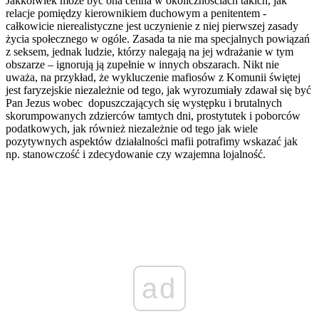
Jakkolwiek może być ona cenna w okolicznościach takich, jak
relacje pomiędzy kierownikiem duchowym a penitentem -
całkowicie nierealistyczne jest uczynienie z niej pierwszej zasady
życia społecznego w ogóle. Zasada ta nie ma specjalnych powiązań
z seksem, jednak ludzie, którzy nalegają na jej wdrażanie w tym
obszarze – ignorują ją zupełnie w innych obszarach. Nikt nie
uważa, na przykład, że wykluczenie mafiosów z Komunii świętej
jest faryzejskie niezależnie od tego, jak wyrozumiały zdawał się być
Pan Jezus wobec dopuszczających się występku i brutalnych
skorumpowanych zdzierców tamtych dni, prostytutek i poborców
podatkowych, jak również niezależnie od tego jak wiele
pozytywnych aspektów działalności mafii potrafimy wskazać jak
np. stanowczość i zdecydowanie czy wzajemna lojalność.
ad