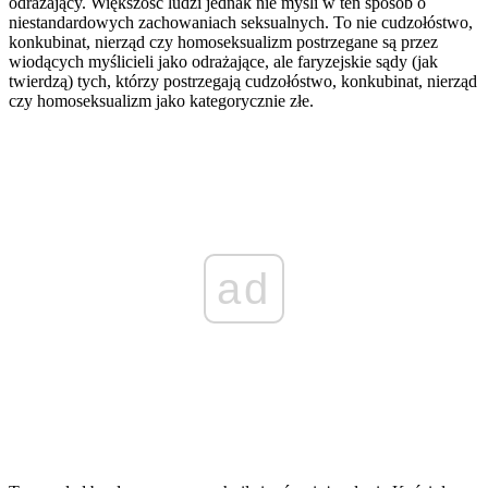
odrażający. Większość ludzi jednak nie myśli w ten sposób o
niestandardowych zachowaniach seksualnych. To nie cudzołóstwo,
konkubinat, nierząd czy homoseksualizm postrzegane są przez
wiodących myślicieli jako odrażające, ale faryzejskie sądy (jak
twierdzą) tych, którzy postrzegają cudzołóstwo, konkubinat, nierząd
czy homoseksualizm jako kategorycznie złe.
ad