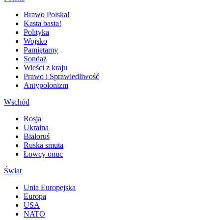
Brawo Polska!
Kasta basta!
Polityka
Wojsko
Pamiętamy
Sondaż
Wieści z kraju
Prawo i Sprawiedliwość
Antypolonizm
Wschód
Rosja
Ukraina
Białoruś
Ruska smuta
Łowcy onuc
Świat
Unia Europejska
Europa
USA
NATO