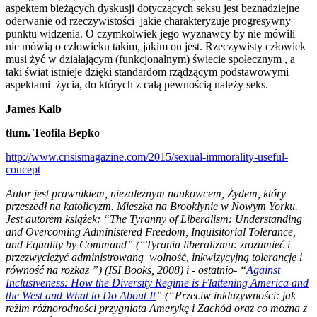
aspektem bieżących dyskusji dotyczących seksu jest beznadziejne
oderwanie od rzeczywistości jakie charakteryzuje progresywny
punktu widzenia. O czymkolwiek jego wyznawcy by nie mówili –
nie mówią o człowieku takim, jakim on jest. Rzeczywisty człowiek
musi żyć w działającym (funkcjonalnym) świecie społecznym , a
taki świat istnieje dzięki standardom rządzącym podstawowymi
aspektami życia, do których z całą pewnością należy seks.
James Kalb
tłum. Teofila Bepko
http://www.crisismagazine.com/2015/sexual-immorality-useful-
concept
Autor jest prawnikiem, niezależnym naukowcem, Żydem, który
przeszedł na katolicyzm. Mieszka na Brooklynie w Nowym Yorku.
Jest autorem książek: “The Tyranny of Liberalism: Understanding
and Overcoming Administered Freedom, Inquisitorial Tolerance,
and Equality by Command” (“Tyrania liberalizmu: zrozumieć i
przezwyciężyć administrowaną wolność, inkwizycyjną tolerancję i
równość na rozkaz ”) (ISI Books, 2008) i - ostatnio- “
Against
Inclusiveness: How the Diversity Regime is Flattening America and
the West and What to Do About It
” (“Przeciw inkluzywności: jak
reżim różnorodności przygniata Amerykę i Zachód oraz co można z