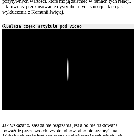
pozytywnych wartości, które mogą zaistnieć w ramach tych relacji,
jak również przez usuwanie dyscyplinarnych sankcji takich jak
wykluczenie z Komunii świętej.
Dalsza część artykułu pod video
Play
Jak wskazano, zasada nie osądzania jest albo nie traktowana
poważnie przez swoich zwolenników, albo nieprzemyślana.