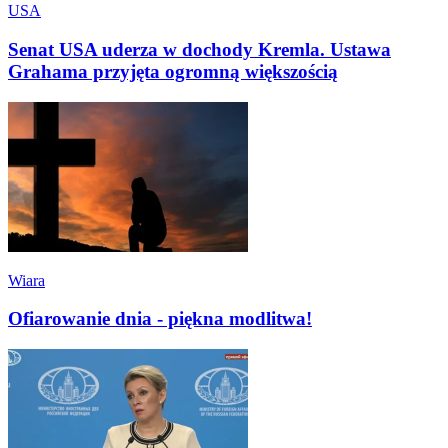
USA
Senat USA uderza w dochody Kremla. Ustawa
Grahama przyjęta ogromną większością
Wiara
Ofiarowanie dnia - piękna modlitwa!