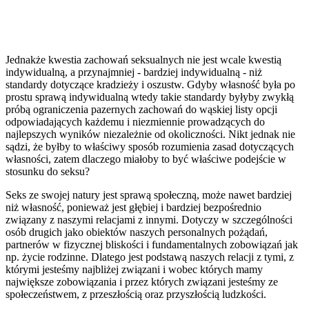
Jednakże kwestia zachowań seksualnych nie jest wcale kwestią
indywidualną, a przynajmniej - bardziej indywidualną - niż
standardy dotyczące kradzieży i oszustw. Gdyby własność była po
prostu sprawą indywidualną wtedy takie standardy byłyby zwykłą
próbą ograniczenia pazernych zachowań do wąskiej listy opcji
odpowiadających każdemu i niezmiennie prowadzących do
najlepszych wyników niezależnie od okoliczności. Nikt jednak nie
sądzi, że byłby to właściwy sposób rozumienia zasad dotyczących
własności, zatem dlaczego miałoby to być właściwe podejście w
stosunku do seksu?
Seks ze swojej natury jest sprawą społeczną, może nawet bardziej
niż własność, ponieważ jest głębiej i bardziej bezpośrednio
związany z naszymi relacjami z innymi. Dotyczy w szczególności
osób drugich jako obiektów naszych personalnych pożądań,
partnerów w fizycznej bliskości i fundamentalnych zobowiązań jak
np. życie rodzinne. Dlatego jest podstawą naszych relacji z tymi, z
którymi jesteśmy najbliżej związani i wobec których mamy
największe zobowiązania i przez których związani jesteśmy ze
społeczeństwem, z przeszłością oraz przyszłością ludzkości.