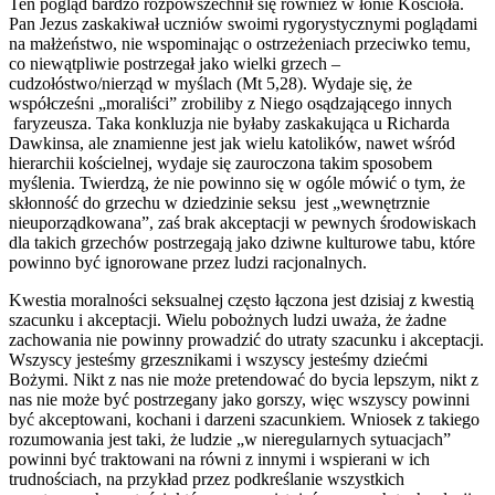
Ten pogląd bardzo rozpowszechnił się również w łonie Kościoła.
Pan Jezus zaskakiwał uczniów swoimi rygorystycznymi poglądami
na małżeństwo, nie wspominając o ostrzeżeniach przeciwko temu,
co niewątpliwie postrzegał jako wielki grzech –
cudzołóstwo/nierząd w myślach (Mt 5,28). Wydaje się, że
współcześni „moraliści” zrobiliby z Niego osądzającego innych
faryzeusza. Taka konkluzja nie byłaby zaskakująca u Richarda
Dawkinsa, ale znamienne jest jak wielu katolików, nawet wśród
hierarchii kościelnej, wydaje się zauroczona takim sposobem
myślenia. Twierdzą, że nie powinno się w ogóle mówić o tym, że
skłonność do grzechu w dziedzinie seksu jest „wewnętrznie
nieuporządkowana”, zaś brak akceptacji w pewnych środowiskach
dla takich grzechów postrzegają jako dziwne kulturowe tabu, które
powinno być ignorowane przez ludzi racjonalnych.
Kwestia moralności seksualnej często łączona jest dzisiaj z kwestią
szacunku i akceptacji. Wielu pobożnych ludzi uważa, że żadne
zachowania nie powinny prowadzić do utraty szacunku i akceptacji.
Wszyscy jesteśmy grzesznikami i wszyscy jesteśmy dziećmi
Bożymi. Nikt z nas nie może pretendować do bycia lepszym, nikt z
nas nie może być postrzegany jako gorszy, więc wszyscy powinni
być akceptowani, kochani i darzeni szacunkiem. Wniosek z takiego
rozumowania jest taki, że ludzie „w nieregularnych sytuacjach”
powinni być traktowani na równi z innymi i wspierani w ich
trudnościach, na przykład przez podkreślanie wszystkich