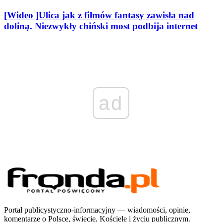
[Wideo ]Ulica jak z filmów fantasy zawisła nad
doliną. Niezwykły chiński most podbija internet
ad
Portal publicystyczno-informacyjny — wiadomości, opinie,
komentarze o Polsce, świecie, Kościele i życiu publicznym.