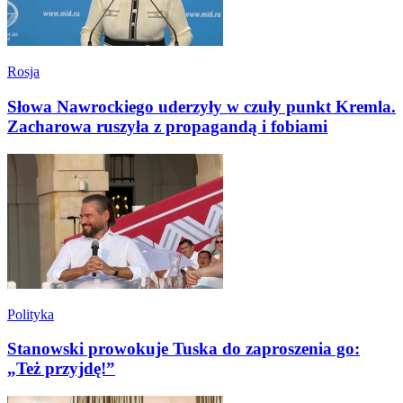
Rosja
Słowa Nawrockiego uderzyły w czuły punkt Kremla.
Zacharowa ruszyła z propagandą i fobiami
Polityka
Stanowski prowokuje Tuska do zaproszenia go:
„Też przyjdę!”