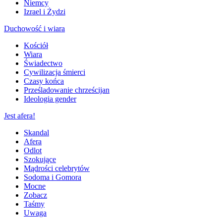
Niemcy
Izrael i Żydzi
Duchowość i wiara
Kościół
Wiara
Świadectwo
Cywilizacja śmierci
Czasy końca
Prześladowanie chrześcijan
Ideologia gender
Jest afera!
Skandal
Afera
Odlot
Szokujące
Mądrości celebrytów
Sodoma i Gomora
Mocne
Zobacz
Taśmy
Uwaga