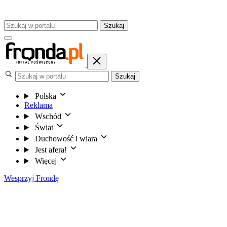
Szukaj
Szukaj
Polska
Reklama
Wschód
Świat
Duchowość i wiara
Jest afera!
Więcej
Wesprzyj Frondę