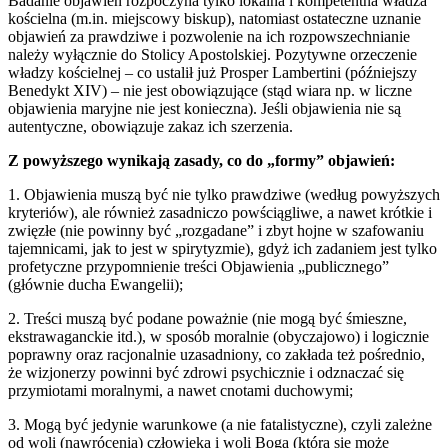
Badanie objawień rozpoczyna tylko lokalna i kompetentna władza
kościelna (m.in. miejscowy biskup), natomiast ostateczne uznanie
objawień za prawdziwe i pozwolenie na ich rozpowszechnianie
należy wyłącznie do Stolicy Apostolskiej. Pozytywne orzeczenie
władzy kościelnej – co ustalił już Prosper Lambertini (późniejszy
Benedykt XIV) – nie jest obowiązujące (stąd wiara np. w liczne
objawienia maryjne nie jest konieczna). Jeśli objawienia nie są
autentyczne, obowiązuje zakaz ich szerzenia.
Z powyższego wynikają zasady, co do „formy” objawień:
1. Objawienia muszą być nie tylko prawdziwe (według powyższych
kryteriów), ale również zasadniczo powściągliwe, a nawet krótkie i
zwięzłe (nie powinny być „rozgadane” i zbyt hojne w szafowaniu
tajemnicami, jak to jest w spirytyzmie), gdyż ich zadaniem jest tylko
profetyczne przypomnienie treści Objawienia „publicznego”
(głównie ducha Ewangelii);
2. Treści muszą być podane poważnie (nie mogą być śmieszne,
ekstrawaganckie itd.), w sposób moralnie (obyczajowo) i logicznie
poprawny oraz racjonalnie uzasadniony, co zakłada też pośrednio,
że wizjonerzy powinni być zdrowi psychicznie i odznaczać się
przymiotami moralnymi, a nawet cnotami duchowymi;
3. Mogą być jedynie warunkowe (a nie fatalistyczne), czyli zależne
od woli (nawrócenia) człowieka i woli Boga (która się może