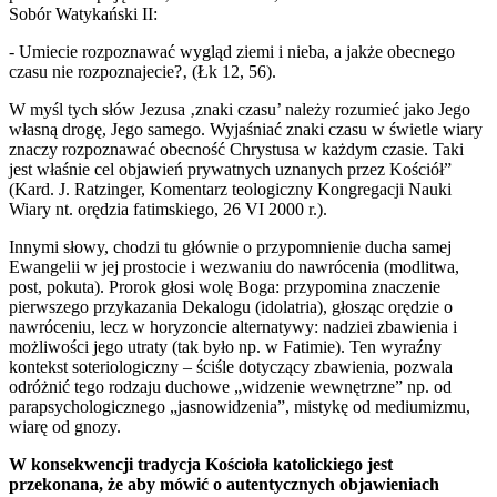
Sobór Watykański II:
- Umiecie rozpoznawać wygląd ziemi i nieba, a jakże obecnego
czasu nie rozpoznajecie?‚ (Łk 12, 56).
W myśl tych słów Jezusa ‚znaki czasu’ należy rozumieć jako Jego
własną drogę, Jego samego. Wyjaśniać znaki czasu w świetle wiary
znaczy rozpoznawać obecność Chrystusa w każdym czasie. Taki
jest właśnie cel objawień prywatnych uznanych przez Kościół”
(Kard. J. Ratzinger, Komentarz teologiczny Kongregacji Nauki
Wiary nt. orędzia fatimskiego, 26 VI 2000 r.).
Innymi słowy, chodzi tu głównie o przypomnienie ducha samej
Ewangelii w jej prostocie i wezwaniu do nawrócenia (modlitwa,
post, pokuta). Prorok głosi wolę Boga: przypomina znaczenie
pierwszego przykazania Dekalogu (idolatria), głosząc orędzie o
nawróceniu, lecz w horyzoncie alternatywy: nadziei zbawienia i
możliwości jego utraty (tak było np. w Fatimie). Ten wyraźny
kontekst soteriologiczny – ściśle dotyczący zbawienia, pozwala
odróżnić tego rodzaju duchowe „widzenie wewnętrzne” np. od
parapsychologicznego „jasnowidzenia”, mistykę od mediumizmu,
wiarę od gnozy.
W konsekwencji tradycja Kościoła katolickiego jest
przekonana, że aby mówić o autentycznych objawieniach