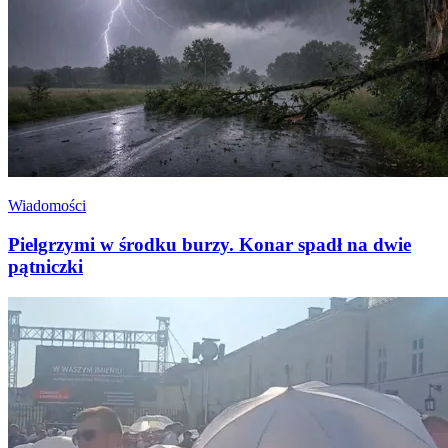
Wiadomości
Pielgrzymi w środku burzy. Konar spadł na dwie
pątniczki