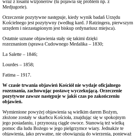
wraz z losami wizjonerów (tu pojawia się problem np. z
Medjugorie).
Orzeczenie pozytywne następuje, kiedy wynik badań Urzędu
Kościelnego jest pozytywny (według kard. J Ratzingera, pierwszym
urzędem i niezastąpionym jest biskup ordynariusz miejsca).
Ostatnie uznane objawienia stały się takimi dzięki
rozeznaniom (sprawa Cudownego Medalika – 1830;
La Salette – 1846;
Lourdes – 1858;
Fatima – 1917.
W czasie trwania objawień Kościół nie wydaje oficjalnego
rozeznania, zachowując postawę wyczekującą. Orzeczenie
pozytywne zawsze następuje w jakiś czas po zakończeniu
objawień.
Wymienione powyżej objawienia są wielkim darem Bożym,
złożone zostały w skarbcu Kościoła, znajdując się w spokojnym
jego posiadaniu, i przynoszą ciągle owoce. Stanowią też wielką
pomoc dla ludu Bożego w jego pielgrzymce wiary. Jednakże te
objawienia, jako prywatne, nie obowiązują do wierzenia, ponieważ