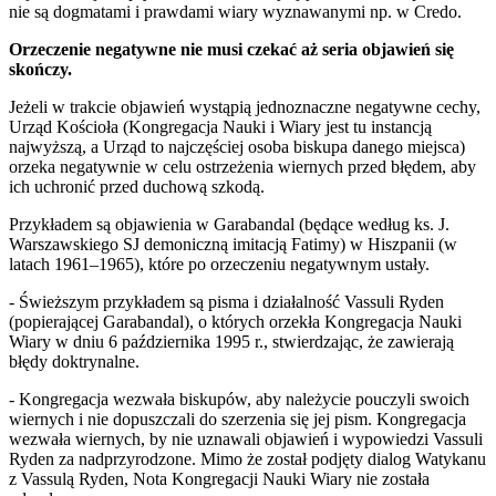
nie są dogmatami i prawdami wiary wyznawanymi np. w Credo.
Orzeczenie negatywne nie musi czekać aż seria objawień się
skończy.
Jeżeli w trakcie objawień wystąpią jednoznaczne negatywne cechy,
Urząd Kościoła (Kongregacja Nauki i Wiary jest tu instancją
najwyższą, a Urząd to najczęściej osoba biskupa danego miejsca)
orzeka negatywnie w celu ostrzeżenia wiernych przed błędem, aby
ich uchronić przed duchową szkodą.
Przykładem są objawienia w Garabandal (będące według ks. J.
Warszawskiego SJ demoniczną imitacją Fatimy) w Hiszpanii (w
latach 1961–1965), które po orzeczeniu negatywnym ustały.
- Świeższym przykładem są pisma i działalność Vassuli Ryden
(popierającej Garabandal), o których orzekła Kongregacja Nauki
Wiary w dniu 6 października 1995 r., stwierdzając, że zawierają
błędy doktrynalne.
- Kongregacja wezwała biskupów, aby należycie pouczyli swoich
wiernych i nie dopuszczali do szerzenia się jej pism. Kongregacja
wezwała wiernych, by nie uznawali objawień i wypowiedzi Vassuli
Ryden za nadprzyrodzone. Mimo że został podjęty dialog Watykanu
z Vassulą Ryden, Nota Kongregacji Nauki Wiary nie została