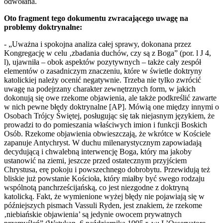
odwołana.
Oto fragment tego dokumentu zwracającego uwagę na
problemy doktrynalne:
- „Uważna i spokojna analiza całej sprawy, dokonana przez
Kongregację w celu ‚zbadania duchów, czy są z Boga” (por. l J 4,
l), ujawniła – obok aspektów pozytywnych – także cały zespół
elementów o zasadniczym znaczeniu, które w świetle doktryny
katolickiej należy ocenić negatywnie. Trzeba nie tylko zwrócić
uwagę na podejrzany charakter zewnętrznych form, w jakich
dokonują się owe rzekome objawienia, ale także podkreślić zawarte
w nich pewne błędy doktrynalne [AP]. Mówią one między innymi o
Osobach Trójcy Świętej, posługując się tak niejasnym językiem, że
prowadzi to do pomieszania właściwych imion i funkcji Boskich
Osób. Rzekome objawienia obwieszczają, że wkrótce w Kościele
zapanuje Antychryst. W duchu milenarystycznym zapowiadają
decydującą i chwalebną interwencję Boga, który ma jakoby
ustanowić na ziemi, jeszcze przed ostatecznym przyjściem
Chrystusa, erę pokoju i powszechnego dobrobytu. Przewidują też
bliskie już powstanie Kościoła, który miałby być swego rodzaju
wspólnotą panchrześcijańską, co jest niezgodne z doktryną
katolicką. Fakt, że wymienione wyżej błędy nie pojawiają się w
późniejszych pismach Vassuli Ryden, jest znakiem, że rzekome
‚niebiańskie objawienia’ są jedynie owocem prywatnych