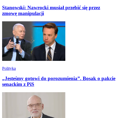
Stanowski: Nawrocki musiał przebić się przez
zmowę manipulacji
Polityka
„Jesteśmy gotowi do porozumienia”. Bosak o pakcie
senackim z PiS