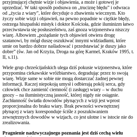
przyjmującej chętnie wizje i objawienia, a może i gotowej je
uprzedzać. W taki sposób podsuwa on „truciznę błędu” i odwraca
od „życia z wiary”, które decyduje o zbawieniu wiecznym. Kto
życzy sobie wizji i objawień, na pewno popadnie w ciężkie błędy,
ostrzega hiszpański mistyk i doktor Kościoła, gdzie iluminizm łatwo
przeciwstawia się posłuszeństwu, zaś gnoza wizjonerstwa niszczy
wiarę. Albowiem „pożądanie tych objawień otwiera drogę
szatanowi, by mógł duszę oszukiwać innymi widziadłami, które
umie on bardzo dobrze naśladować i przedstawiać je duszy jako
dobre” (św. Jan od Krzyża, Droga na górę Karmel, Kraków 1995, t.
II, s.11).
Wiele grup chrześcijańskich ulega dziś pokusie wizjonerstwa, które
przypomina ciekawskie wróżbiarstwo, degradując przez to swoją
wiarę. Wizje same w sobie nie mogą dostarczać żadnej pewnej
informacji. Raczej niepokoją umysł i odbierają pokój serca, gdy
człowiek chce zamienić ciemność (i zasługę) wiary – w duchu
gnozy – na iluministyczną jasność, której nigdy nie osiągnie.
Zachłanność światła dowodów płynących z wizji jest wprost
proporcjonalna do braku wiary. Brak pewności wewnętrznej
płynącej z wiary koresponduje ściśle z poszukiwaniem
zewnętrznych dowodów w wizjach, co jest ulotne i w istocie nie do
zrealizowania.
Pragnienie nadzwyczajnego poznania jest dziś cechą wielu