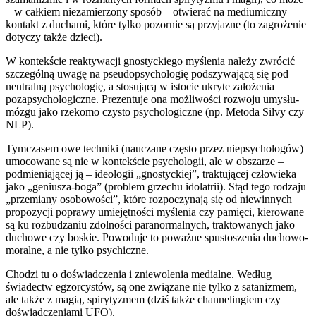
– w całkiem niezamierzony sposób – otwierać na mediumiczny
kontakt z duchami, które tylko pozornie są przyjazne (to zagrożenie
dotyczy także dzieci).
W kontekście reaktywacji gnostyckiego myślenia należy zwrócić
szczególną uwagę na pseudopsychologię podszywającą się pod
neutralną psychologię, a stosującą w istocie ukryte założenia
pozapsychologiczne. Prezentuje ona możliwości rozwoju umysłu-
mózgu jako rzekomo czysto psychologiczne (np. Metoda Silvy czy
NLP).
Tymczasem owe techniki (nauczane często przez niepsychologów)
umocowane są nie w kontekście psychologii, ale w obszarze –
podmieniającej ją – ideologii „gnostyckiej”, traktującej człowieka
jako „geniusza-boga” (problem grzechu idolatrii). Stąd tego rodzaju
„przemiany osobowości”, które rozpoczynają się od niewinnych
propozycji poprawy umiejętności myślenia czy pamięci, kierowane
są ku rozbudzaniu zdolności paranormalnych, traktowanych jako
duchowe czy boskie. Powoduje to poważne spustoszenia duchowo-
moralne, a nie tylko psychiczne.
Chodzi tu o doświadczenia i zniewolenia medialne. Według
świadectw egzorcystów, są one związane nie tylko z satanizmem,
ale także z magią, spirytyzmem (dziś także channelingiem czy
doświadczeniami UFO).