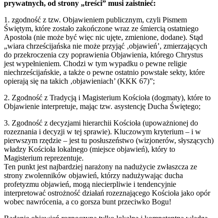
prywatnych, od strony „treści” musi zaistnieć:
1. zgodność z tzw. Objawieniem publicznym, czyli Pismem
Świętym, które zostało zakończone wraz ze śmiercią ostatniego
Apostoła (nie może być więc nic ujęte, zmienione, dodane). Stąd
„wiara chrześcijańska nie może przyjąć ‚objawień’, zmierzających
do przekroczenia czy poprawienia Objawienia, którego Chrystus
jest wypełnieniem. Chodzi w tym wypadku o pewne religie
niechrześcijańskie, a także o pewne ostatnio powstałe sekty, które
opierają się na takich ‚objawieniach’ (KKK 67)”;
2. Zgodność z Tradycją i Magisterium Kościoła (dogmaty), które to
Objawienie interpretuje, mając tzw. asystencję Ducha Świętego;
3. Zgodność z decyzjami hierarchii Kościoła (upoważnionej do
rozeznania i decyzji w tej sprawie). Kluczowym kryterium – i w
pierwszym rzędzie – jest tu posłuszeństwo (wizjonerów, słyszących)
władzy Kościoła lokalnego (miejsce objawień), który to
Magisterium reprezentuje.
Ten punkt jest najbardziej narażony na nadużycie zwłaszcza ze
strony zwolenników objawień, którzy nadużywając ducha
profetyzmu objawień, mogą niecierpliwie i tendencyjnie
interpretować ostrożność działań rozeznającego Kościoła jako opór
wobec nawrócenia, a co gorsza bunt przeciwko Bogu!