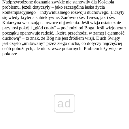
Nadprzyrodzone doznania zwykle nie stanowiły dla Kościoła
problemu, jeżeli dotyczyły – jako szczególna łaska życia
kontemplacyjnego – indywidualnego rozwoju duchowego. Liczyły
się wtedy kryteria subiektywne. Zarówno św. Teresa, jak i św.
Katarzyna wskazują na owoce objawienia. Jeśli wizja ostatecznie
przynosi pokój i „głód cnoty” – pochodzi od Boga. Jeśli wizjonera z
początku opanowuje radość, „która przechodzi w zamęt i ciemność
duchową” – to znak, że Bóg nie jest źródłem wizji. Duch Święty
jest często „imitowany” przez złego ducha, co dotyczy najczęściej
osób pobożnych, ale nie zawsze pokornych. Problem leży więc w
pokorze.
ad