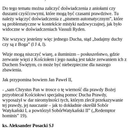
Do tego tematu można zaliczyć doświadczenia z aniołami czy
duszami czyśćcowymi, które mogą być czasami prawdziwe. Tu
należy włączyć doświadczenia z „pismem automatycznym”, które
są problematyczne w kontekście mistyki nadzwyczajnej, jak było
widoczne w doświadczeniach Vassuli Ryden.
Nie wszyscy jesteśmy więc jednego Ducha, stąd „badajmy duchy
czy są z Boga” (l J 4, l).
Wizje mogą niszczyć wiarę, a iluminizm – posłuszeństwo, gdzie
zerwanie więzi z Kościołem i jego nauką jest także zerwaniem ich z
Duchem Świętym, co może być niebezpieczne dla naszego
zbawienia.
Jak przypomina bowiem Jan Paweł II,
- „sam Chrystus Pan w trosce o tę wierność dla prawdy Bożej
przyobiecał Kościołowi specjalną pomoc Ducha Prawdy,
wyposażył w dar nieomylności tych, którym zlecił przekazywanie
tej prawdy, jej nauczanie – jak to dokładnie określił Sobór
Watykański I, a powtórzył SobórWatykański II” („Redemptor
hominis” 19).
ks. Aleksander Posacki SJ