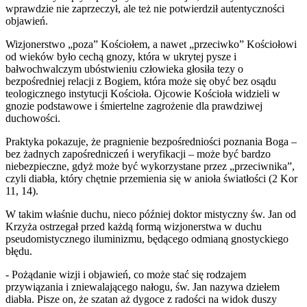
wprawdzie nie zaprzeczył, ale też nie potwierdził autentyczności
objawień.
Wizjonerstwo „poza” Kościołem, a nawet „przeciwko” Kościołowi
od wieków było cechą gnozy, która w ukrytej pysze i
bałwochwalczym ubóstwieniu człowieka głosiła tezy o
bezpośredniej relacji z Bogiem, która może się obyć bez osądu
teologicznego instytucji Kościoła. Ojcowie Kościoła widzieli w
gnozie podstawowe i śmiertelne zagrożenie dla prawdziwej
duchowości.
Praktyka pokazuje, że pragnienie bezpośredniości poznania Boga –
bez żadnych zapośredniczeń i weryfikacji – może być bardzo
niebezpieczne, gdyż może być wykorzystane przez „przeciwnika”,
czyli diabła, który chętnie przemienia się w anioła światłości (2 Kor
11, 14).
W takim właśnie duchu, nieco później doktor mistyczny św. Jan od
Krzyża ostrzegał przed każdą formą wizjonerstwa w duchu
pseudomistycznego iluminizmu, będącego odmianą gnostyckiego
błędu.
- Pożądanie wizji i objawień, co może stać się rodzajem
przywiązania i zniewalającego nałogu, św. Jan nazywa dziełem
diabła. Pisze on, że szatan aż dygoce z radości na widok duszy