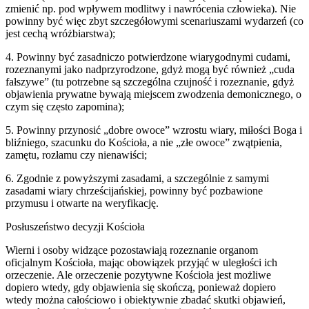
zmienić np. pod wpływem modlitwy i nawrócenia człowieka). Nie
powinny być więc zbyt szczegółowymi scenariuszami wydarzeń (co
jest cechą wróżbiarstwa);
4. Powinny być zasadniczo potwierdzone wiarygodnymi cudami,
rozeznanymi jako nadprzyrodzone, gdyż mogą być również „cuda
fałszywe” (tu potrzebne są szczególna czujność i rozeznanie, gdyż
objawienia prywatne bywają miejscem zwodzenia demonicznego, o
czym się często zapomina);
5. Powinny przynosić „dobre owoce” wzrostu wiary, miłości Boga i
bliźniego, szacunku do Kościoła, a nie „złe owoce” zwątpienia,
zamętu, rozłamu czy nienawiści;
6. Zgodnie z powyższymi zasadami, a szczególnie z samymi
zasadami wiary chrześcijańskiej, powinny być pozbawione
przymusu i otwarte na weryfikację.
Posłuszeństwo decyzji Kościoła
Wierni i osoby widzące pozostawiają rozeznanie organom
oficjalnym Kościoła, mając obowiązek przyjąć w uległości ich
orzeczenie. Ale orzeczenie pozytywne Kościoła jest możliwe
dopiero wtedy, gdy objawienia się skończą, ponieważ dopiero
wtedy można całościowo i obiektywnie zbadać skutki objawień,