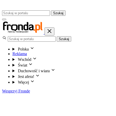
Szukaj
Szukaj
Polska
Reklama
Wschód
Świat
Duchowość i wiara
Jest afera!
Więcej
Wesprzyj Frondę