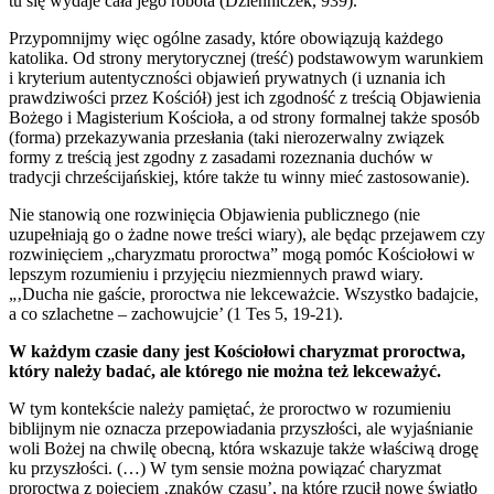
tu się wydaje cała jego robota (Dzienniczek, 939).
Przypomnijmy więc ogólne zasady, które obowiązują każdego
katolika. Od strony merytorycznej (treść) podstawowym warunkiem
i kryterium autentyczności objawień prywatnych (i uznania ich
prawdziwości przez Kościół) jest ich zgodność z treścią Objawienia
Bożego i Magisterium Kościoła, a od strony formalnej także sposób
(forma) przekazywania przesłania (taki nierozerwalny związek
formy z treścią jest zgodny z zasadami rozeznania duchów w
tradycji chrześcijańskiej, które także tu winny mieć zastosowanie).
Nie stanowią one rozwinięcia Objawienia publicznego (nie
uzupełniają go o żadne nowe treści wiary), ale będąc przejawem czy
rozwinięciem „charyzmatu proroctwa” mogą pomóc Kościołowi w
lepszym rozumieniu i przyjęciu niezmiennych prawd wiary.
„‚Ducha nie gaście, proroctwa nie lekceważcie. Wszystko badajcie,
a co szlachetne – zachowujcie’ (1 Tes 5, 19-21).
W każdym czasie dany jest Kościołowi charyzmat proroctwa,
który należy badać, ale którego nie można też lekceważyć.
W tym kontekście należy pamiętać, że proroctwo w rozumieniu
biblijnym nie oznacza przepowiadania przyszłości, ale wyjaśnianie
woli Bożej na chwilę obecną, która wskazuje także właściwą drogę
ku przyszłości. (…) W tym sensie można powiązać charyzmat
proroctwa z pojęciem ‚znaków czasu’, na które rzucił nowe światło