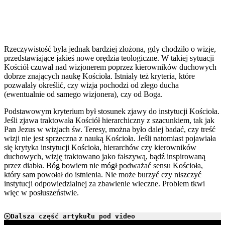
Rzeczywistość była jednak bardziej złożona, gdy chodziło o wizje,
przedstawiające jakieś nowe orędzia teologiczne. W takiej sytuacji
Kościół czuwał nad wizjonerem poprzez kierowników duchowych
dobrze znających naukę Kościoła. Istniały też kryteria, które
pozwalały określić, czy wizja pochodzi od złego ducha
(ewentualnie od samego wizjonera), czy od Boga.
Podstawowym kryterium był stosunek zjawy do instytucji Kościoła.
Jeśli zjawa traktowała Kościół hierarchiczny z szacunkiem, tak jak
Pan Jezus w wizjach św. Teresy, można było dalej badać, czy treść
wizji nie jest sprzeczna z nauką Kościoła. Jeśli natomiast pojawiała
się krytyka instytucji Kościoła, hierarchów czy kierowników
duchowych, wizję traktowano jako fałszywą, bądź inspirowaną
przez diabła. Bóg bowiem nie mógł podważać sensu Kościoła,
który sam powołał do istnienia. Nie może burzyć czy niszczyć
instytucji odpowiedzialnej za zbawienie wieczne. Problem tkwi
więc w posłuszeństwie.
Dalsza część artykułu pod video