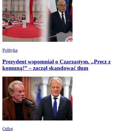
Polityka
Prezydent wspomniał o Czarzastym. „Precz z
komuną!” – zaczął skandować tłum
Odlot