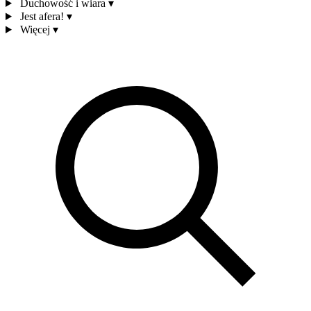
Duchowość i wiara
▾
Jest afera!
▾
Więcej
▾