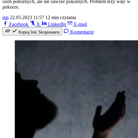
osób pobożnych, ale nie zawsze pokornych. Problem leży więc w
pokorze.
mp
22.05.2023 11:57
12 min czytania
Facebook
X
LinkedIn
E-mail
Komentarze
Kopiuj link
Skopiowano