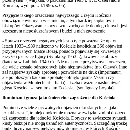
przemyśleń” (Watykan, 6 października 1995 r. w: L’Osservatore
Romano, wyd. pol., 1/1996, s. 66).
Przyjęcie takiego orzeczenia najwyższego Urzędu Kościoła
obowiązuje wiernych w sumieniu, a tym bardziej kapłanów i
biskupów. Okazywanie sprzeciwu i zachęcanie do niego innych jest
grzesznym nieposłuszeństwem i budzi u nich zgorszenie.
- Sprawa orzeczeń negatywnych jest o tyle poważna, że np. w
latach 1933–1989 naliczono w Kościele katolickim 366 objawień
przypisywanych Matce Bożej, ponadto pojawiały się krwawiące
krzyże i płaczące figury (Syrakuzy 1953 r.), krwawiące obrazy
(katedra w Lublinie 1949 r.). Nie mają one pozytywnych orzeczeń,
ale wiele zostało odrzuconych jako nieprawdziwe (np. Oława). Inne
zaś najpierw zyskały aprobatę i pozwolenie na druk (Imprimatur),
ale po bliższym badaniu aprobatę cofnięto (pisma Vassuli czy
objawienia w Montechiari – Italia). Trzeba uważnie nasłuchiwać
głosu Kościoła – „sentire cum Ecclesia” (św. Ignacy Loyola)
Iluminizm i gnoza jako śmiertelne zagrożenie dla Kościoła
Pomimo że wiele z prywatnych objawień określanych jest jako
„znaki czasu”, to niejednokrotnie można w związku z nimi dostrzec
też zagrożenia dla jedności Kościoła. Dotyczy to zwłaszcza sytuacji,
kiedy biskupi nie mogą uznać ich autentyczności. Szczególną troskę
budzi liczny napływ pielgrzymów do miejsc, w których Kościół