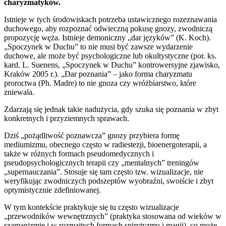
charyzmatyków.
Istnieje w tych środowiskach potrzeba ustawicznego rozeznawania
duchowego, aby rozpoznać odwieczną pokusę gnozy, zwodniczą
propozycję węża. Istnieje demoniczny „dar języków” (K. Koch).
„Spoczynek w Duchu” to nie musi być zawsze wydarzenie
duchowe, ale może być psychologiczne lub okultystyczne (por. ks.
kard. L. Suenens, „Spoczynek w Duchu” kontrowersyjne zjawisko,
Kraków 2005 r.). „Dar poznania” – jako forma charyzmatu
proroctwa (Ph. Madre) to nie gnoza czy wróżbiarstwo, które
zniewala.
Zdarzają się jednak takie nadużycia, gdy szuka się poznania w zbyt
konkretnych i przyziemnych sprawach.
Dziś „pożądliwość poznawcza” gnozy przybiera formę
mediumizmu, obecnego często w radiestezji, bioenergoterapii, a
także w różnych formach pseudomedycznych i
pseudopsychologicznych terapii czy „mentalnych” treningów
„supernauczania”. Stosuje się tam często tzw. wizualizacje, nie
weryfikując zwodniczych podszeptów wyobraźni, swoiście i zbyt
optymistycznie zdefiniowanej.
W tym kontekście praktykuje się tu często wizualizacje
„przewodników wewnętrznych” (praktyka stosowana od wieków w
szamanizmie i w rozmaitych formach spirytyzmu i magii), co może