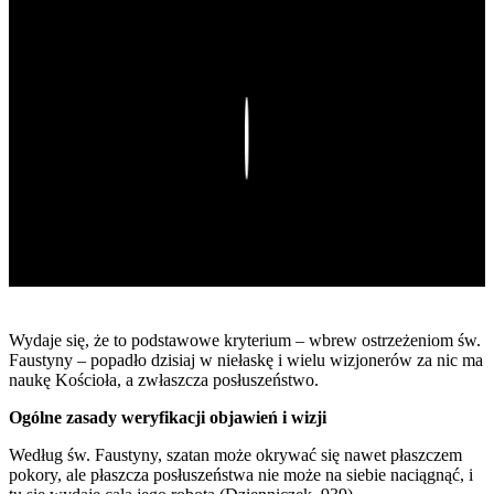
Play
Wydaje się, że to podstawowe kryterium – wbrew ostrzeżeniom św.
Faustyny – popadło dzisiaj w niełaskę i wielu wizjonerów za nic ma
naukę Kościoła, a zwłaszcza posłuszeństwo.
Ogólne zasady weryfikacji objawień i wizji
Według św. Faustyny, szatan może okrywać się nawet płaszczem
pokory, ale płaszcza posłuszeństwa nie może na siebie naciągnąć, i