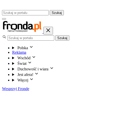
Szukaj
Szukaj
Polska
Reklama
Wschód
Świat
Duchowość i wiara
Jest afera!
Więcej
Wesprzyj Frondę