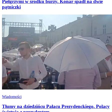
Pielgrzymi w środku burzy. Konar spadł na dwie
pątniczki
Wiadomości
Tłumy na dziedzińcu Pałacu Prezydenckiego. Polacy
świętują z prezydentem