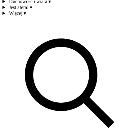
Duchowość i wiara
▾
Jest afera!
▾
Więcej
▾