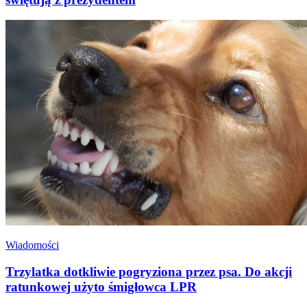
Wiadomości
Trzylatka dotkliwie pogryziona przez psa. Do akcji
ratunkowej użyto śmigłowca LPR