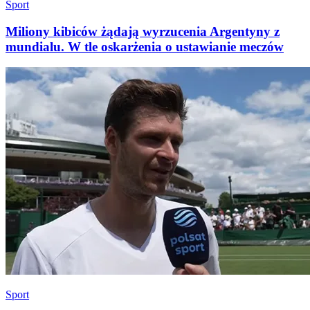
Sport
Miliony kibiców żądają wyrzucenia Argentyny z
mundialu. W tle oskarżenia o ustawianie meczów
Sport