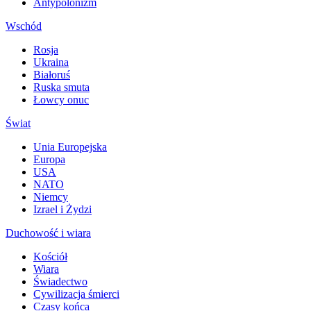
Antypolonizm
Wschód
Rosja
Ukraina
Białoruś
Ruska smuta
Łowcy onuc
Świat
Unia Europejska
Europa
USA
NATO
Niemcy
Izrael i Żydzi
Duchowość i wiara
Kościół
Wiara
Świadectwo
Cywilizacja śmierci
Czasy końca