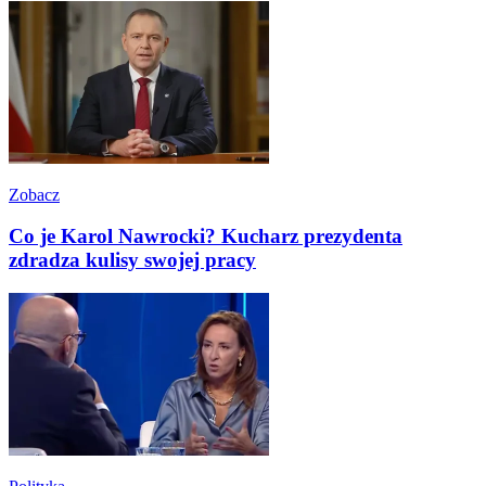
Zobacz
Co je Karol Nawrocki? Kucharz prezydenta
zdradza kulisy swojej pracy