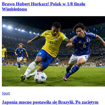
Brawo Hubert Hurkacz! Polak w 1/8 finału
Wimbledonu
Sport
Japonia mocno postawiła się Brazylii. Po zaciętym