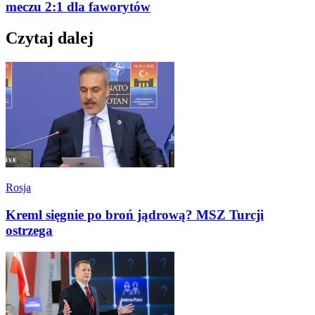
meczu 2:1 dla faworytów
Czytaj dalej
Rosja
Kreml sięgnie po broń jądrową? MSZ Turcji
ostrzega