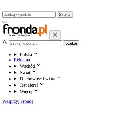
Szukaj
Szukaj
Polska
Reklama
Wschód
Świat
Duchowość i wiara
Jest afera!
Więcej
Wesprzyj Frondę