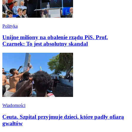
Polityka
Unijne miliony na obalenie rządu PiS. Prof.
Czarnek: To jest absolutny skandal
Wiadomości
Ceuta. Szpital przyjmuje dzieci, które padły ofiarą
gwałtów