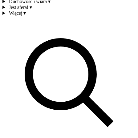
Duchowość i wiara
▾
Jest afera!
▾
Więcej
▾