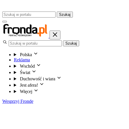
Szukaj
Szukaj
Polska
Reklama
Wschód
Świat
Duchowość i wiara
Jest afera!
Więcej
Wesprzyj Frondę