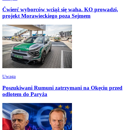
Ćwierć wyborców wciąż się waha. KO prowadzi,
projekt Morawieckiego poza Sejmem
Uwaga
Poszukiwani Rumuni zatrzymani na Okęciu przed
odlotem do Paryża