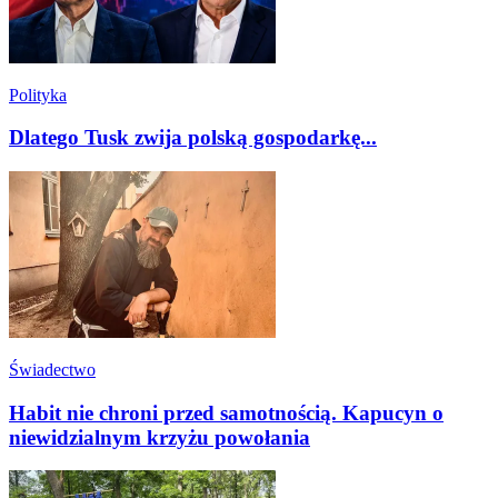
Polityka
Dlatego Tusk zwija polską gospodarkę...
Świadectwo
Habit nie chroni przed samotnością. Kapucyn o
niewidzialnym krzyżu powołania