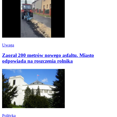
Uwaga
Zaorał 200 metrów nowego asfaltu. Miasto
odpowiada na roszczenia rolnika
Polityka