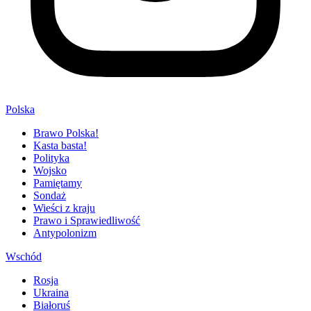
Polska
Brawo Polska!
Kasta basta!
Polityka
Wojsko
Pamiętamy
Sondaż
Wieści z kraju
Prawo i Sprawiedliwość
Antypolonizm
Wschód
Rosja
Ukraina
Białoruś