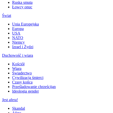
Ruska smuta
Łowcy onuc
Świat
Unia Europejska
Europa
USA
NATO
Niemcy
Izrael i Żydzi
Duchowość i wiara
Kościół
Wiara
Świadectwo
Cywilizacja śmierci
Czasy końca
Prześladowanie chrześcijan
Ideologia gender
Jest afera!
Skandal
Afera