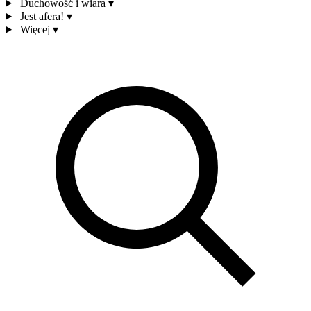
Duchowość i wiara
▾
Jest afera!
▾
Więcej
▾