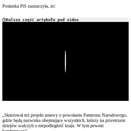
Posłanka PiS zaznaczyła, że:
Dalsza część artykułu pod video
Play
„Skierował też projekt ustawy o powołaniu Panteonu Narodowego,
gdzie będą nazwiska obejmujące wszystkich, którzy na przestrzeni
dziejów walczyli o niepodległość kraju. W tym pewnie
banderowcy”.