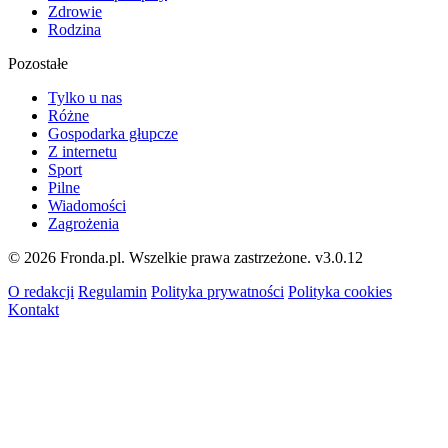
Zdrowie
Rodzina
Pozostałe
Tylko u nas
Różne
Gospodarka głupcze
Z internetu
Sport
Pilne
Wiadomości
Zagrożenia
© 2026 Fronda.pl. Wszelkie prawa zastrzeżone.
v3.0.12
O redakcji
Regulamin
Polityka prywatności
Polityka cookies
Kontakt