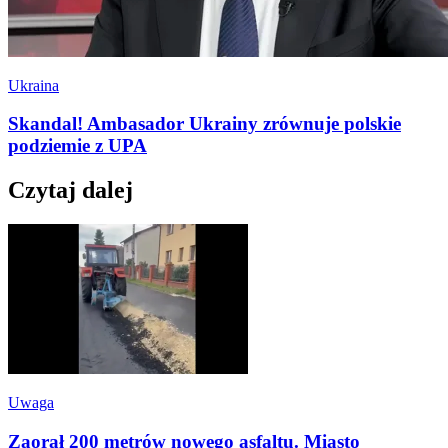
Ukraina
Skandal! Ambasador Ukrainy zrównuje polskie
podziemie z UPA
Czytaj dalej
Uwaga
Zaorał 200 metrów nowego asfaltu. Miasto