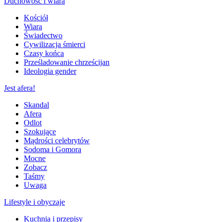
Duchowość i wiara
Kościół
Wiara
Świadectwo
Cywilizacja śmierci
Czasy końca
Prześladowanie chrześcijan
Ideologia gender
Jest afera!
Skandal
Afera
Odlot
Szokujące
Mądrości celebrytów
Sodoma i Gomora
Mocne
Zobacz
Taśmy
Uwaga
Lifestyle i obyczaje
Kuchnia i przepisy