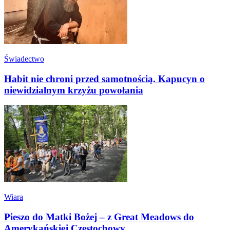
Świadectwo
Habit nie chroni przed samotnością. Kapucyn o
niewidzialnym krzyżu powołania
Wiara
Pieszo do Matki Bożej – z Great Meadows do
Amerykańskiej Częstochowy