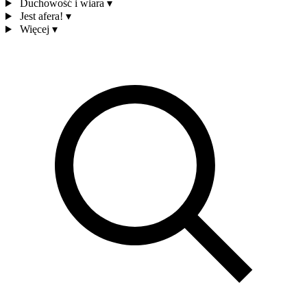
Duchowość i wiara
▾
Jest afera!
▾
Więcej
▾