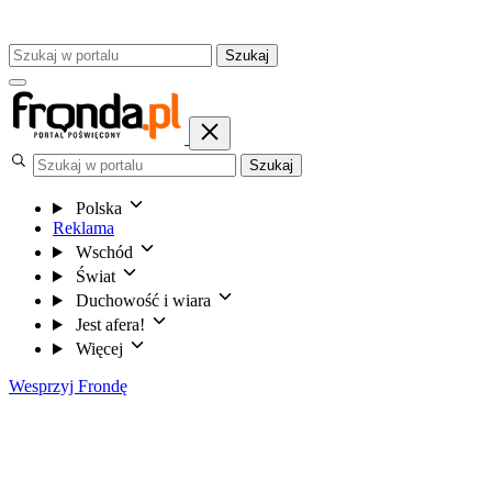
Szukaj
Szukaj
Polska
Reklama
Wschód
Świat
Duchowość i wiara
Jest afera!
Więcej
Wesprzyj Frondę