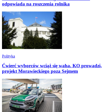
odpowiada na roszczenia rolnika
Polityka
Ćwierć wyborców wciąż się waha. KO prowadzi,
projekt Morawieckiego poza Sejmem