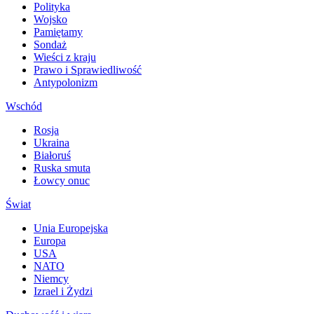
Polityka
Wojsko
Pamiętamy
Sondaż
Wieści z kraju
Prawo i Sprawiedliwość
Antypolonizm
Wschód
Rosja
Ukraina
Białoruś
Ruska smuta
Łowcy onuc
Świat
Unia Europejska
Europa
USA
NATO
Niemcy
Izrael i Żydzi