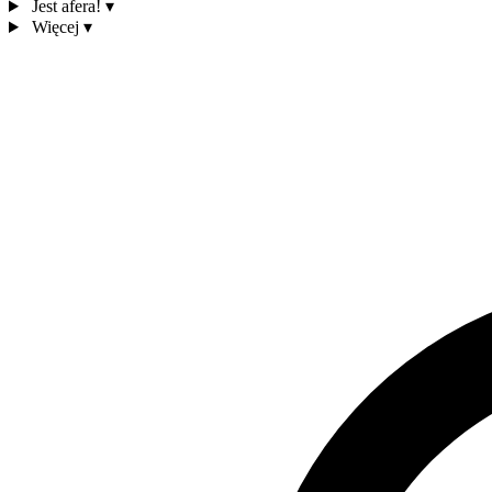
Jest afera!
▾
Więcej
▾