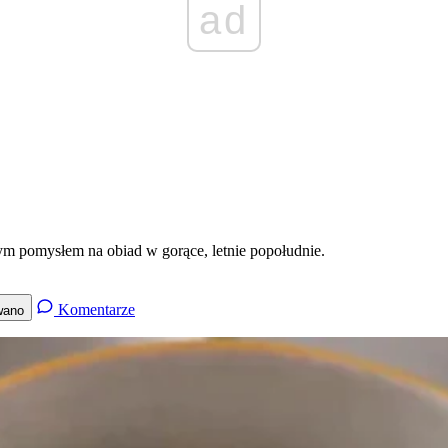
ad
 pomysłem na obiad w gorące, letnie popołudnie.
Komentarze
wano