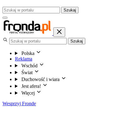
Szukaj
Szukaj
Polska
Reklama
Wschód
Świat
Duchowość i wiara
Jest afera!
Więcej
Wesprzyj Frondę