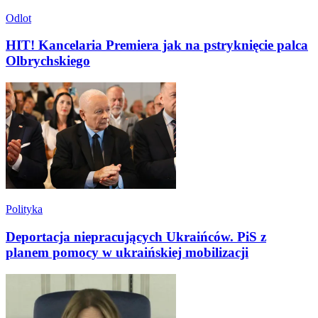
Odlot
HIT! Kancelaria Premiera jak na pstryknięcie palca
Olbrychskiego
Polityka
Deportacja niepracujących Ukraińców. PiS z
planem pomocy w ukraińskiej mobilizacji