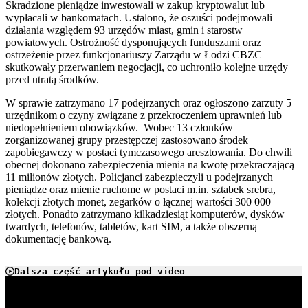
Skradzione pieniądze inwestowali w zakup kryptowalut lub
wypłacali w bankomatach. Ustalono, że oszuści podejmowali
działania względem 93 urzędów miast, gmin i starostw
powiatowych. Ostrożność dysponujących funduszami oraz
ostrzeżenie przez funkcjonariuszy Zarządu w Łodzi CBZC
skutkowały przerwaniem negocjacji, co uchroniło kolejne urzędy
przed utratą środków.
W sprawie zatrzymano 17 podejrzanych oraz ogłoszono zarzuty 5
urzędnikom o czyny związane z przekroczeniem uprawnień lub
niedopełnieniem obowiązków. Wobec 13 członków
zorganizowanej grupy przestępczej zastosowano środek
zapobiegawczy w postaci tymczasowego aresztowania. Do chwili
obecnej dokonano zabezpieczenia mienia na kwotę przekraczającą
11 milionów złotych. Policjanci zabezpieczyli u podejrzanych
pieniądze oraz mienie ruchome w postaci m.in. sztabek srebra,
kolekcji złotych monet, zegarków o łącznej wartości 300 000
złotych. Ponadto zatrzymano kilkadziesiąt komputerów, dysków
twardych, telefonów, tabletów, kart SIM, a także obszerną
dokumentację bankową.
Dalsza część artykułu pod video