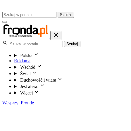
Szukaj
Szukaj
Polska
Reklama
Wschód
Świat
Duchowość i wiara
Jest afera!
Więcej
Wesprzyj Frondę