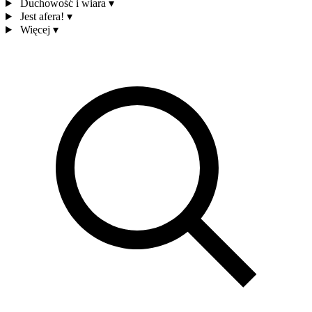
Duchowość i wiara
▾
Jest afera!
▾
Więcej
▾