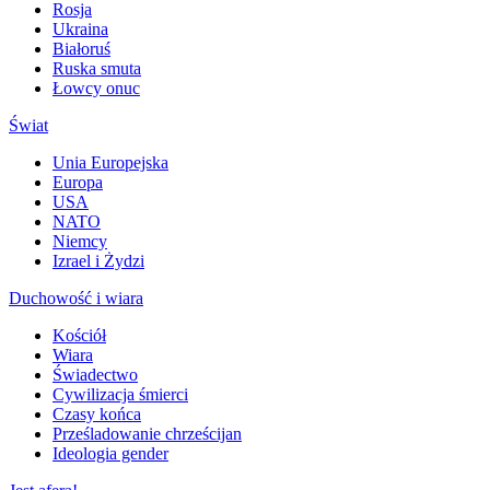
Rosja
Ukraina
Białoruś
Ruska smuta
Łowcy onuc
Świat
Unia Europejska
Europa
USA
NATO
Niemcy
Izrael i Żydzi
Duchowość i wiara
Kościół
Wiara
Świadectwo
Cywilizacja śmierci
Czasy końca
Prześladowanie chrześcijan
Ideologia gender