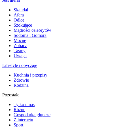
Jest afera!
Skandal
Afera
Odlot
Szokujące
Mądrości celebrytów
Sodoma i Gomora
Mocne
Zobacz
Taśmy
Uwaga
Lifestyle i obyczaje
Kuchnia i przepisy
Zdrowie
Rodzina
Pozostałe
Tylko u nas
Różne
Gospodarka głupcze
Z internetu
Sport