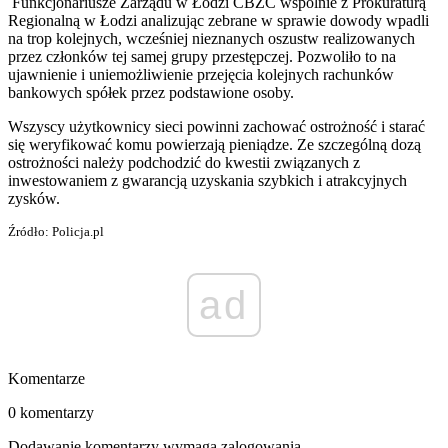
Funkcjonariusze Zarządu w Łodzi CBZC wspólnie z Prokuraturą
Regionalną w Łodzi analizując zebrane w sprawie dowody wpadli
na trop kolejnych, wcześniej nieznanych oszustw realizowanych
przez członków tej samej grupy przestępczej. Pozwoliło to na
ujawnienie i uniemożliwienie przejęcia kolejnych rachunków
bankowych spółek przez podstawione osoby.
Wszyscy użytkownicy sieci powinni zachować ostrożność i starać
się weryfikować komu powierzają pieniądze. Ze szczególną dozą
ostrożności należy podchodzić do kwestii związanych z
inwestowaniem z gwarancją uzyskania szybkich i atrakcyjnych
zysków.
Źródło: Policja.pl
ad
Komentarze
0 komentarzy
Dodawanie komentarzy wymaga zalogowania.