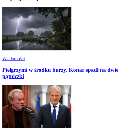
Wiadomości
Pielgrzymi w środku burzy. Konar spadł na dwie
pątniczki