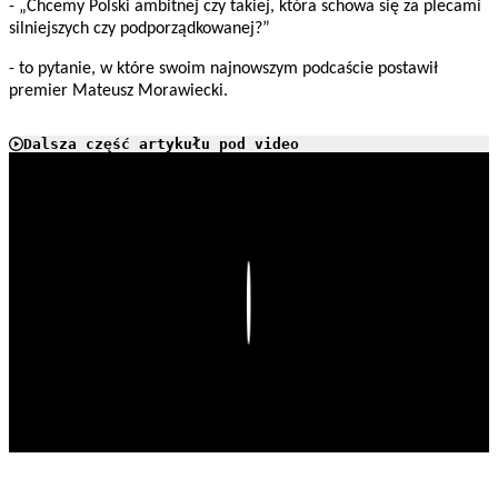
- „Chcemy Polski ambitnej czy takiej, która schowa się za plecami
silniejszych czy podporządkowanej?”
- to pytanie, w które swoim najnowszym podcaście postawił
premier Mateusz Morawiecki.
Dalsza część artykułu pod video
Play