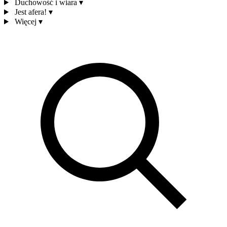
Duchowość i wiara
▾
Jest afera!
▾
Więcej
▾