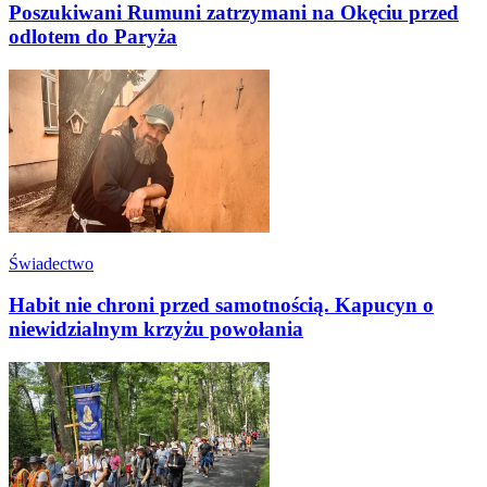
Poszukiwani Rumuni zatrzymani na Okęciu przed
odlotem do Paryża
Świadectwo
Habit nie chroni przed samotnością. Kapucyn o
niewidzialnym krzyżu powołania