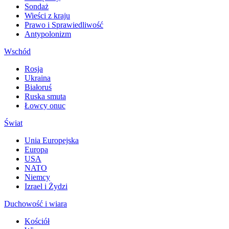
Sondaż
Wieści z kraju
Prawo i Sprawiedliwość
Antypolonizm
Wschód
Rosja
Ukraina
Białoruś
Ruska smuta
Łowcy onuc
Świat
Unia Europejska
Europa
USA
NATO
Niemcy
Izrael i Żydzi
Duchowość i wiara
Kościół