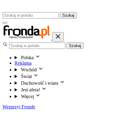
Szukaj
Szukaj
Polska
Reklama
Wschód
Świat
Duchowość i wiara
Jest afera!
Więcej
Wesprzyj Frondę