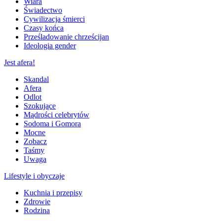
Wiara
Świadectwo
Cywilizacja śmierci
Czasy końca
Prześladowanie chrześcijan
Ideologia gender
Jest afera!
Skandal
Afera
Odlot
Szokujące
Mądrości celebrytów
Sodoma i Gomora
Mocne
Zobacz
Taśmy
Uwaga
Lifestyle i obyczaje
Kuchnia i przepisy
Zdrowie
Rodzina