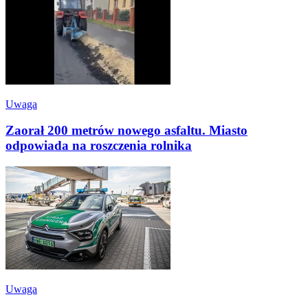
Uwaga
Zaorał 200 metrów nowego asfaltu. Miasto
odpowiada na roszczenia rolnika
Uwaga