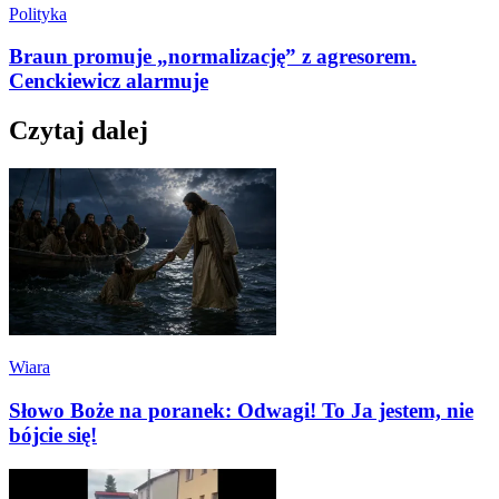
Polityka
Braun promuje „normalizację” z agresorem.
Cenckiewicz alarmuje
Czytaj dalej
Wiara
Słowo Boże na poranek: Odwagi! To Ja jestem, nie
bójcie się!