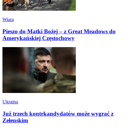
Wiara
Pieszo do Matki Bożej – z Great Meadows do
Amerykańskiej Częstochowy
Ukraina
Już trzech kontrkandydatów może wygrać z
Zełenskim