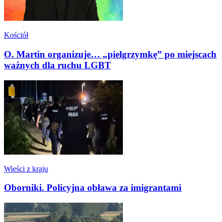
Kościół
O. Martin organizuje… „pielgrzymkę” po miejscach
ważnych dla ruchu LGBT
Wieści z kraju
Oborniki. Policyjna obława za imigrantami