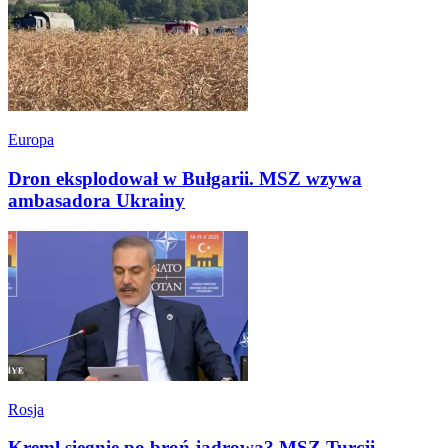
Europa
Dron eksplodował w Bułgarii. MSZ wzywa
ambasadora Ukrainy
Rosja
Kreml sięgnie po broń jądrową? MSZ Turcji