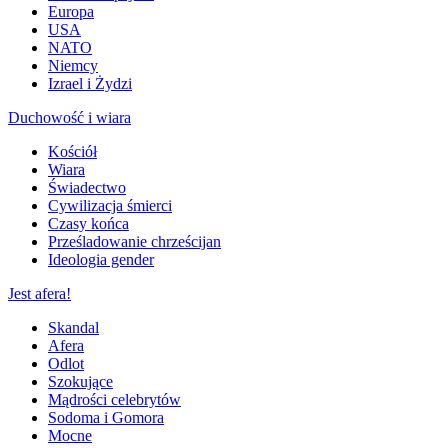
Europa
USA
NATO
Niemcy
Izrael i Żydzi
Duchowość i wiara
Kościół
Wiara
Świadectwo
Cywilizacja śmierci
Czasy końca
Prześladowanie chrześcijan
Ideologia gender
Jest afera!
Skandal
Afera
Odlot
Szokujące
Mądrości celebrytów
Sodoma i Gomora
Mocne