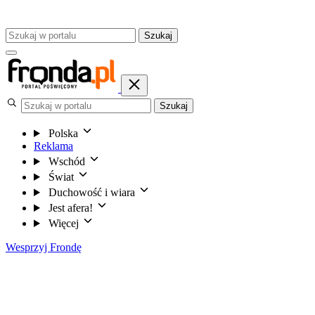
Szukaj
Szukaj
Polska
Reklama
Wschód
Świat
Duchowość i wiara
Jest afera!
Więcej
Wesprzyj Frondę