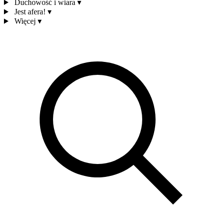
Duchowość i wiara
▾
Jest afera!
▾
Więcej
▾