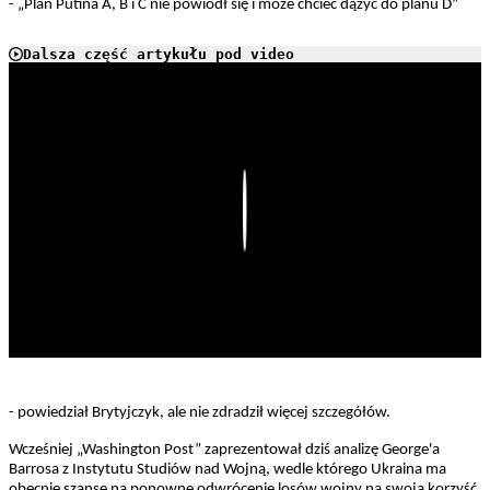
- „Plan Putina A, B i C nie powiódł się i może chcieć dążyć do planu D”
Dalsza część artykułu pod video
Play
- powiedział Brytyjczyk, ale nie zdradził więcej szczegółów.
Wcześniej „Washington Post” zaprezentował dziś analizę George'a
Barrosa z Instytutu Studiów nad Wojną, wedle którego Ukraina ma
obecnie szanse na ponowne odwrócenie losów wojny na swoją korzyść.