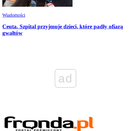
Wiadomości
Ceuta. Szpital przyjmuje dzieci, które padły ofiarą
gwałtów
ad