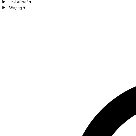
Jest afera!
▾
Więcej
▾