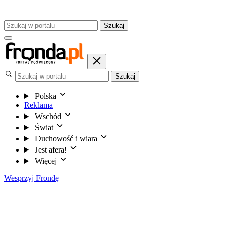
Szukaj
Szukaj
Polska
Reklama
Wschód
Świat
Duchowość i wiara
Jest afera!
Więcej
Wesprzyj Frondę