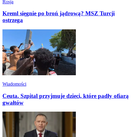
Rosja
Kreml sięgnie po broń jądrową? MSZ Turcji
ostrzega
Wiadomości
Ceuta. Szpital przyjmuje dzieci, które padły ofiarą
gwałtów