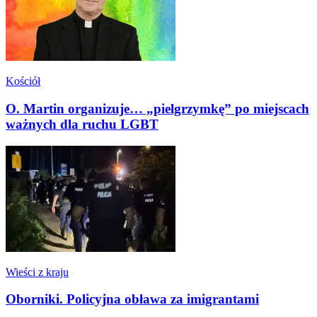
Kościół
O. Martin organizuje… „pielgrzymkę” po miejscach
ważnych dla ruchu LGBT
Wieści z kraju
Oborniki. Policyjna obława za imigrantami