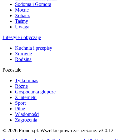
Sodoma i Gomora
Mocne
Zobacz
Taśmy
Uwaga
Lifestyle i obyczaje
Kuchnia i przepisy
Zdrowie
Rodzina
Pozostałe
Tylko u nas
Różne
Gospodarka głupcze
Z internetu
Sport
Pilne
Wiadomości
Zagrożenia
© 2026 Fronda.pl. Wszelkie prawa zastrzeżone.
v3.0.12