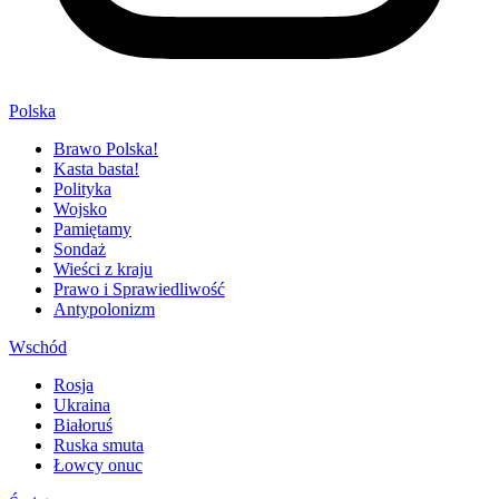
Polska
Brawo Polska!
Kasta basta!
Polityka
Wojsko
Pamiętamy
Sondaż
Wieści z kraju
Prawo i Sprawiedliwość
Antypolonizm
Wschód
Rosja
Ukraina
Białoruś
Ruska smuta
Łowcy onuc