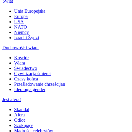
Świat
Unia Europejska
Europa
USA
NATO
Niemcy
Izrael i Żydzi
Duchowość i wiara
Kościół
Wiara
Świadectwo
Cywilizacja śmierci
Czasy końca
Prześladowanie chrześcijan
Ideologia gender
Jest afera!
Skandal
Afera
Odlot
Szokujące
Mądrości celebrytów