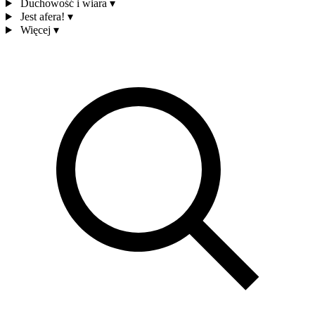
Duchowość i wiara
▾
Jest afera!
▾
Więcej
▾