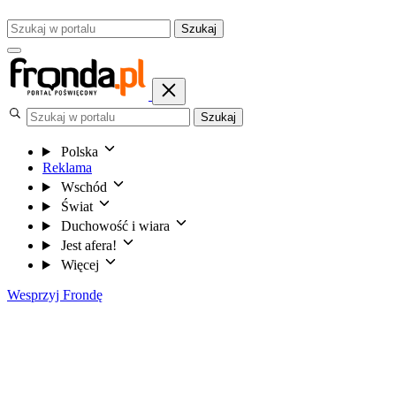
Szukaj
Szukaj
Polska
Reklama
Wschód
Świat
Duchowość i wiara
Jest afera!
Więcej
Wesprzyj Frondę