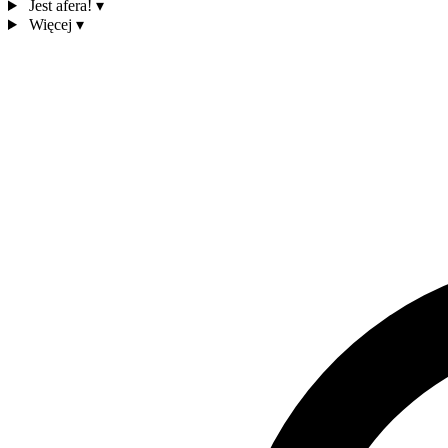
Jest afera!
▾
Więcej
▾