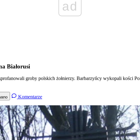
ad
na Białorusi
profanowali groby polskich żołnierzy. Barbarzyńcy wykopali kości Pol
Komentarze
wano