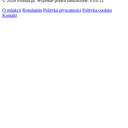
© 2026 Fronda.pl. Wszelkie prawa zastrzeżone.
v3.0.12
O redakcji
Regulamin
Polityka prywatności
Polityka cookies
Kontakt