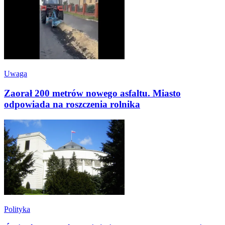
Uwaga
Zaorał 200 metrów nowego asfaltu. Miasto
odpowiada na roszczenia rolnika
Polityka