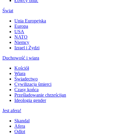
Łowcy onuc
Świat
Unia Europejska
Europa
USA
NATO
Niemcy
Izrael i Żydzi
Duchowość i wiara
Kościół
Wiara
Świadectwo
Cywilizacja śmierci
Czasy końca
Prześladowanie chrześcijan
Ideologia gender
Jest afera!
Skandal
Afera
Odlot