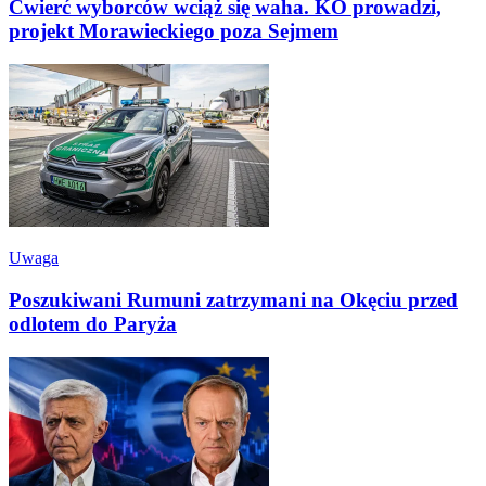
Ćwierć wyborców wciąż się waha. KO prowadzi,
projekt Morawieckiego poza Sejmem
Uwaga
Poszukiwani Rumuni zatrzymani na Okęciu przed
odlotem do Paryża