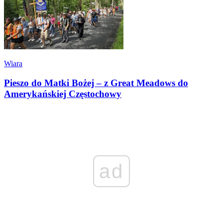
Wiara
Pieszo do Matki Bożej – z Great Meadows do
Amerykańskiej Częstochowy
ad