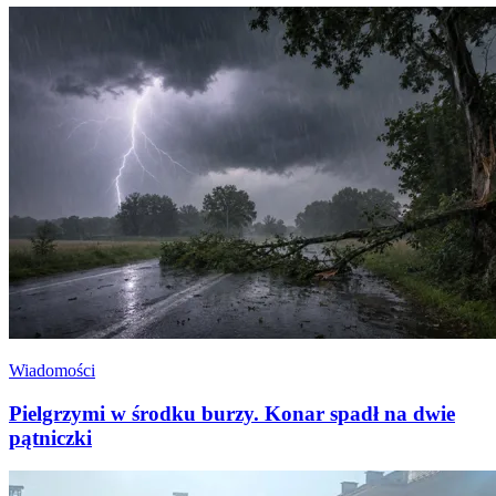
Wiadomości
Pielgrzymi w środku burzy. Konar spadł na dwie
pątniczki