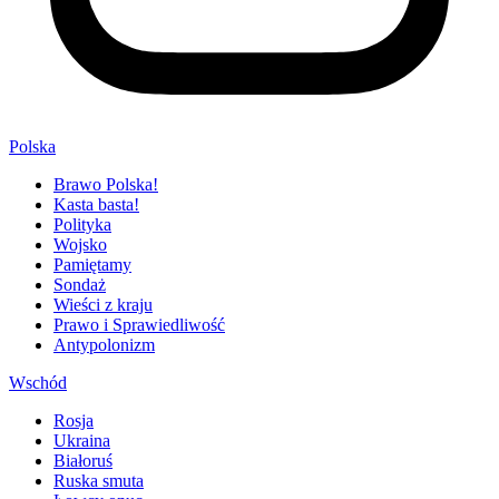
Polska
Brawo Polska!
Kasta basta!
Polityka
Wojsko
Pamiętamy
Sondaż
Wieści z kraju
Prawo i Sprawiedliwość
Antypolonizm
Wschód
Rosja
Ukraina
Białoruś
Ruska smuta