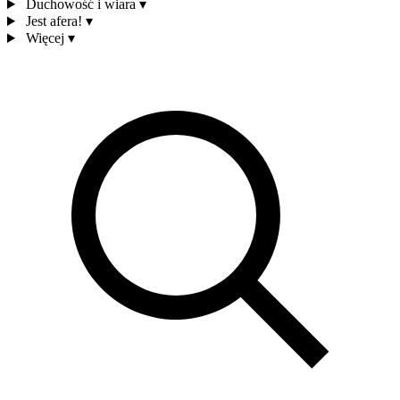
Duchowość i wiara
▾
Jest afera!
▾
Więcej
▾