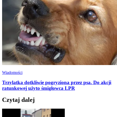
Wiadomości
Trzylatka dotkliwie pogryziona przez psa. Do akcji
ratunkowej użyto śmigłowca LPR
Czytaj dalej