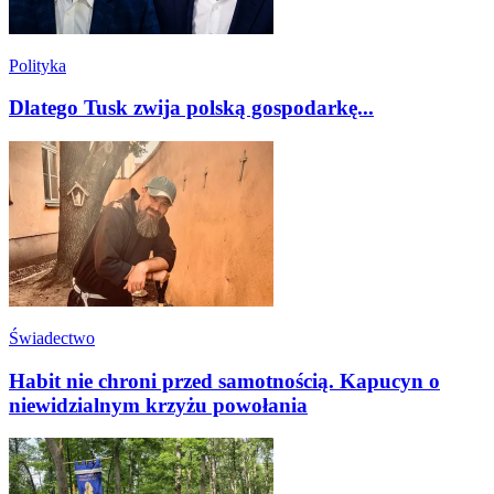
Polityka
Dlatego Tusk zwija polską gospodarkę...
Świadectwo
Habit nie chroni przed samotnością. Kapucyn o
niewidzialnym krzyżu powołania