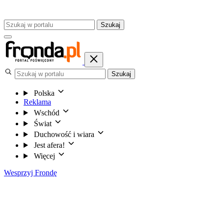
Szukaj
Szukaj
Polska
Reklama
Wschód
Świat
Duchowość i wiara
Jest afera!
Więcej
Wesprzyj Frondę