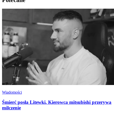
Polecane
Wiadomości
Śmierć posła Litewki. Kierowca mitsubishi przerywa
milczenie