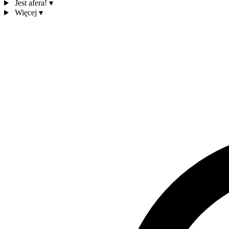
Jest afera!
▾
Więcej
▾