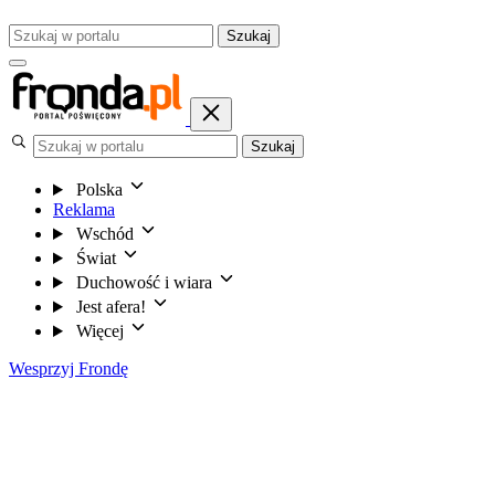
Szukaj
Szukaj
Polska
Reklama
Wschód
Świat
Duchowość i wiara
Jest afera!
Więcej
Wesprzyj Frondę