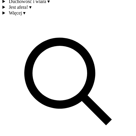
Duchowość i wiara
▾
Jest afera!
▾
Więcej
▾