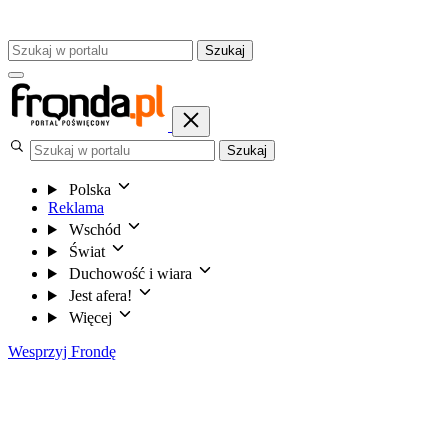
Szukaj
Szukaj
Polska
Reklama
Wschód
Świat
Duchowość i wiara
Jest afera!
Więcej
Wesprzyj Frondę