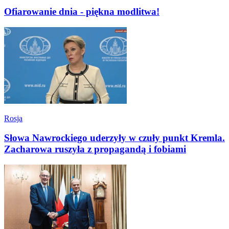
Ofiarowanie dnia - piękna modlitwa!
Rosja
Słowa Nawrockiego uderzyły w czuły punkt Kremla.
Zacharowa ruszyła z propagandą i fobiami