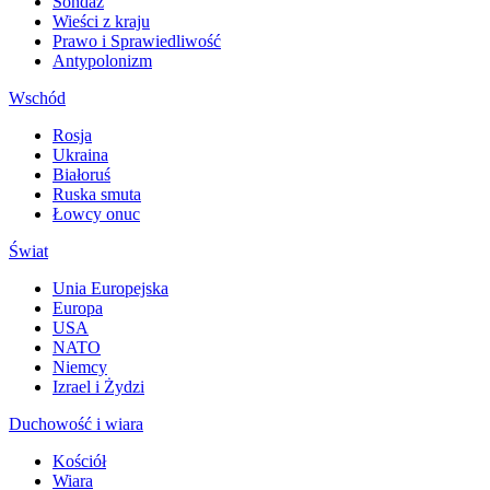
Sondaż
Wieści z kraju
Prawo i Sprawiedliwość
Antypolonizm
Wschód
Rosja
Ukraina
Białoruś
Ruska smuta
Łowcy onuc
Świat
Unia Europejska
Europa
USA
NATO
Niemcy
Izrael i Żydzi
Duchowość i wiara
Kościół
Wiara