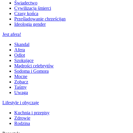
Świadectwo
Cywilizacja śmierci
Czasy końca
Prześladowanie chrześcijan
Ideologia gender
Jest afera!
Skandal
Afera
Odlot
Szokujące
Mądrości celebrytów
Sodoma i Gomora
Mocne
Zobacz
Taśmy
Uwaga
Lifestyle i obyczaje
Kuchnia i przepisy
Zdrowie
Rodzina