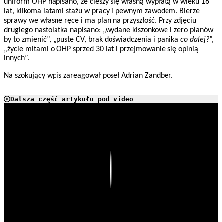
uniform OHP napisano, że cieszy się własną wypłatą w wieku 16
lat, kilkoma latami stażu w pracy i pewnym zawodem. Bierze
sprawy we własne ręce i ma plan na przyszłość. Przy zdjęciu
drugiego nastolatka napisano: „wydane kiszonkowe i zero planów
by to zmienić”, „puste CV, brak doświadczenia i panika
co dalej?
”,
„życie mitami o OHP sprzed 30 lat i przejmowanie się opinią
innych”.
Na szokujący wpis zareagował poseł Adrian Zandber.
Dalsza część artykułu pod video
Play