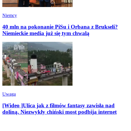
Niemcy
40 mln na pokonanie PiSu i Orbana z Brukseli?
Niemieckie media już się tym chwalą
Uwaga
[Wideo ]Ulica jak z filmów fantasy zawisła nad
doliną. Niezwykły chiński most podbija internet