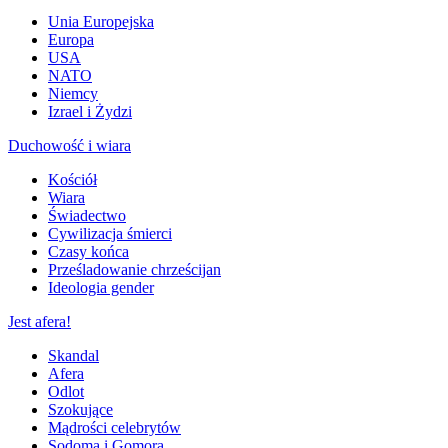
Unia Europejska
Europa
USA
NATO
Niemcy
Izrael i Żydzi
Duchowość i wiara
Kościół
Wiara
Świadectwo
Cywilizacja śmierci
Czasy końca
Prześladowanie chrześcijan
Ideologia gender
Jest afera!
Skandal
Afera
Odlot
Szokujące
Mądrości celebrytów
Sodoma i Gomora