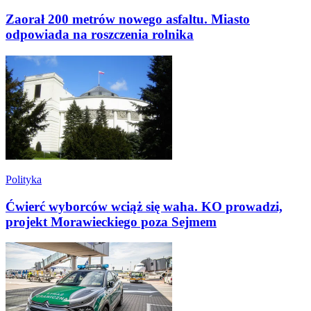
Zaorał 200 metrów nowego asfaltu. Miasto
odpowiada na roszczenia rolnika
Polityka
Ćwierć wyborców wciąż się waha. KO prowadzi,
projekt Morawieckiego poza Sejmem