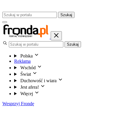
Szukaj
Szukaj
Polska
Reklama
Wschód
Świat
Duchowość i wiara
Jest afera!
Więcej
Wesprzyj Frondę