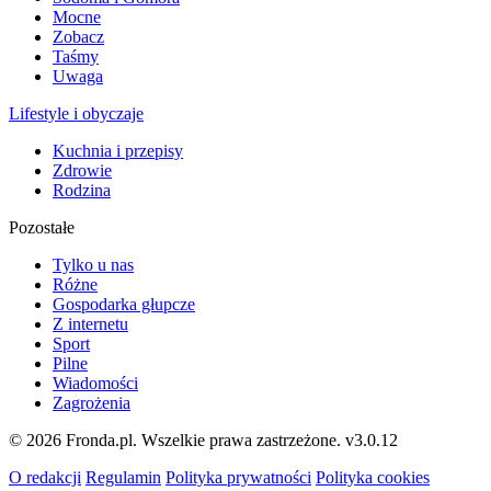
Mocne
Zobacz
Taśmy
Uwaga
Lifestyle i obyczaje
Kuchnia i przepisy
Zdrowie
Rodzina
Pozostałe
Tylko u nas
Różne
Gospodarka głupcze
Z internetu
Sport
Pilne
Wiadomości
Zagrożenia
© 2026 Fronda.pl. Wszelkie prawa zastrzeżone.
v3.0.12
O redakcji
Regulamin
Polityka prywatności
Polityka cookies