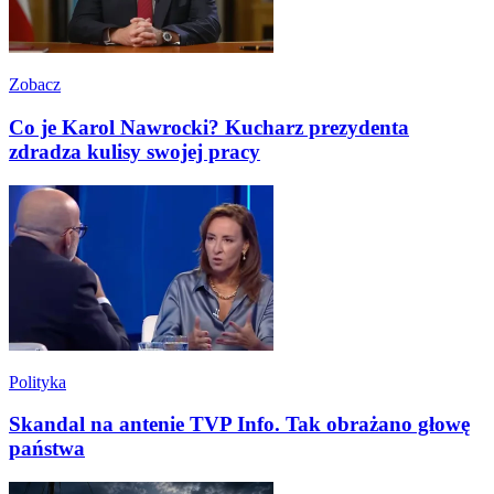
Zobacz
Co je Karol Nawrocki? Kucharz prezydenta
zdradza kulisy swojej pracy
Polityka
Skandal na antenie TVP Info. Tak obrażano głowę
państwa