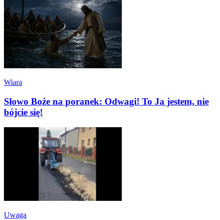
Wiara
Słowo Boże na poranek: Odwagi! To Ja jestem, nie
bójcie się!
Uwaga