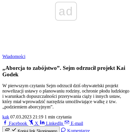
ad
Wiadomości
„Aborcja to zabójstwo”. Sejm odrzucił projekt Kai
Godek
W pierwszym czytaniu Sejm odrzucił dziś obywatelski projekt
nowelizacji ustawy o planowaniu rodziny, ochronie płodu ludzkiego
i warunkach dopuszczalności przerywania ciąży i innych ustaw,
który miał wprowadzić narzędzia umożliwiające walkę z tzw.
„podziemiem aborcyjnym”.
kak
07.03.2023 21:19
1 min czytania
Facebook
X
LinkedIn
E-mail
Komentarze
Kopiuj link
Skopiowano