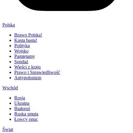
Polska
Brawo Polska!
Kasta basta!
Polityka
Wojsko
Pamiętamy
Sondaż
Wieści z kraju
Prawo i Sprawiedliwość
Antypolonizm
Wschód
Rosja
Ukraina
Białoruś
Ruska smuta
Łowcy onuc
Świat