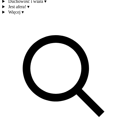
Duchowość i wiara
▾
Jest afera!
▾
Więcej
▾