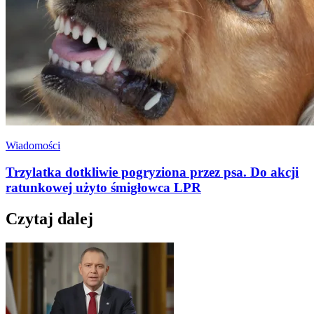
Wiadomości
Trzylatka dotkliwie pogryziona przez psa. Do akcji
ratunkowej użyto śmigłowca LPR
Czytaj dalej