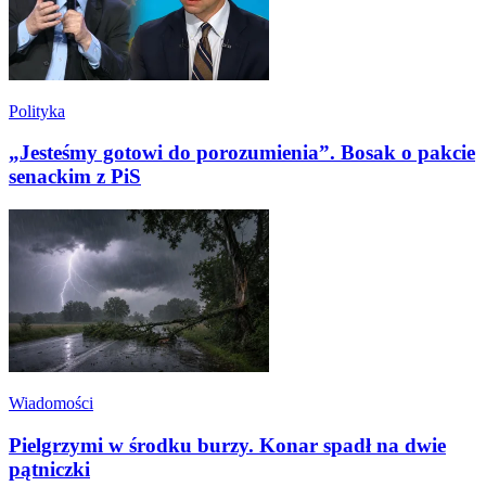
Polityka
„Jesteśmy gotowi do porozumienia”. Bosak o pakcie
senackim z PiS
Wiadomości
Pielgrzymi w środku burzy. Konar spadł na dwie
pątniczki