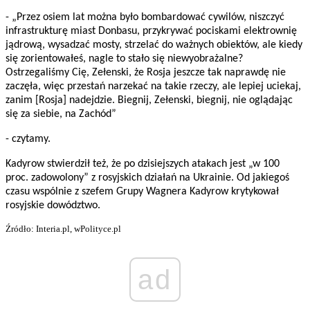
- „Przez osiem lat można było bombardować cywilów, niszczyć
infrastrukturę miast Donbasu, przykrywać pociskami elektrownię
jądrową, wysadzać mosty, strzelać do ważnych obiektów, ale kiedy
się zorientowałeś, nagle to stało się niewyobrażalne?
Ostrzegaliśmy Cię, Zełenski, że Rosja jeszcze tak naprawdę nie
zaczęła, więc przestań narzekać na takie rzeczy, ale lepiej uciekaj,
zanim [Rosja] nadejdzie. Biegnij, Zełenski, biegnij, nie oglądając
się za siebie, na Zachód”
- czytamy.
Kadyrow stwierdził też, że po dzisiejszych atakach jest „w 100
proc. zadowolony” z rosyjskich działań na Ukrainie. Od jakiegoś
czasu wspólnie z szefem Grupy Wagnera Kadyrow krytykował
rosyjskie dowództwo.
Źródło: Interia.pl, wPolityce.pl
ad