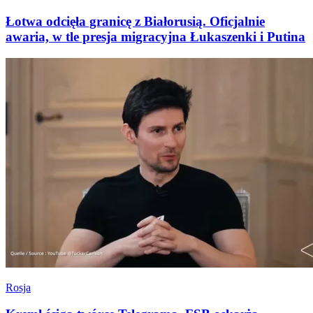
Łotwa odcięła granicę z Białorusią. Oficjalnie
awaria, w tle presja migracyjna Łukaszenki i Putina
Rosja