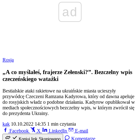
ad
Rosja
„A co myślałeś, frajerze Zełenski?”. Bezczelny wpis
czeczeńskiego watażki
Bestialskie ataki rakietowe na ukraińskie miasta ucieszyły
przywódcę Czeczeni Ramzana Kadyrowa, który od dawna apeluje
do rosyjskich władz o podobne działania. Kadyrow opublikował w
mediach społecznościowych bezczelny wpis, w którym zwrócił się
do prezydenta Ukrainy.
kak
10.10.2022 14:35
1 min czytania
Facebook
X
LinkedIn
E-mail
Komentarze
Kopiuj link
Skopiowano