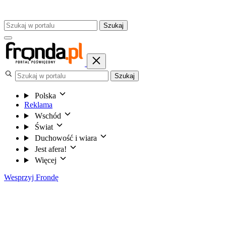
Szukaj
Szukaj
Polska
Reklama
Wschód
Świat
Duchowość i wiara
Jest afera!
Więcej
Wesprzyj Frondę