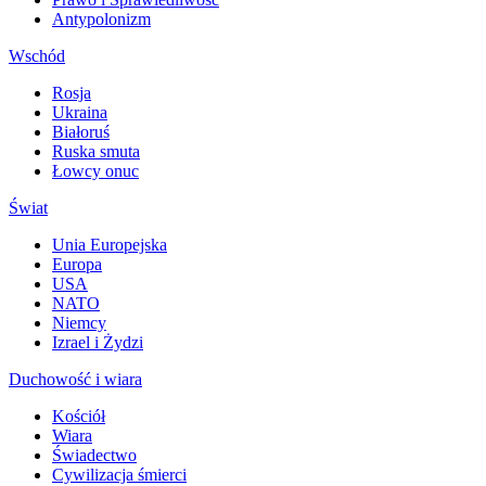
Antypolonizm
Wschód
Rosja
Ukraina
Białoruś
Ruska smuta
Łowcy onuc
Świat
Unia Europejska
Europa
USA
NATO
Niemcy
Izrael i Żydzi
Duchowość i wiara
Kościół
Wiara
Świadectwo
Cywilizacja śmierci