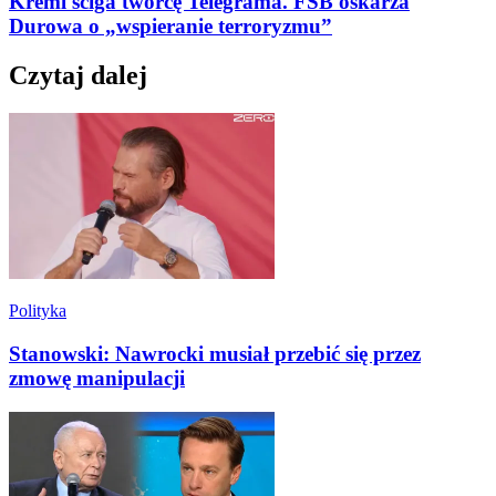
Kreml ściga twórcę Telegrama. FSB oskarża
Durowa o „wspieranie terroryzmu”
Czytaj dalej
Polityka
Stanowski: Nawrocki musiał przebić się przez
zmowę manipulacji