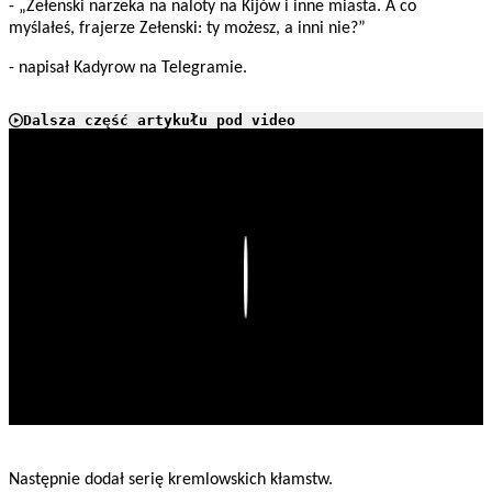
- „Zełenski narzeka na naloty na Kijów i inne miasta. A co
myślałeś, frajerze Zełenski: ty możesz, a inni nie?”
- napisał Kadyrow na Telegramie.
Dalsza część artykułu pod video
Play
Następnie dodał serię kremlowskich kłamstw.