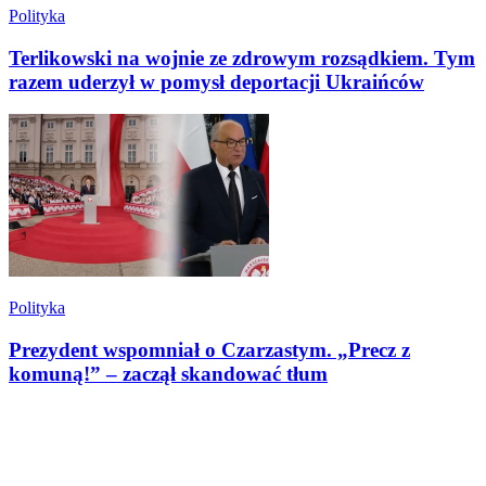
Polityka
Terlikowski na wojnie ze zdrowym rozsądkiem. Tym
razem uderzył w pomysł deportacji Ukraińców
Polityka
Prezydent wspomniał o Czarzastym. „Precz z
komuną!” – zaczął skandować tłum