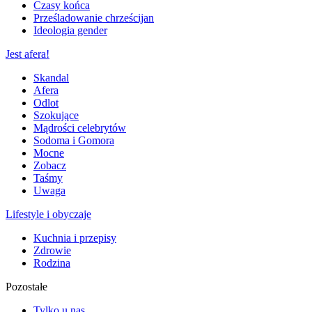
Czasy końca
Prześladowanie chrześcijan
Ideologia gender
Jest afera!
Skandal
Afera
Odlot
Szokujące
Mądrości celebrytów
Sodoma i Gomora
Mocne
Zobacz
Taśmy
Uwaga
Lifestyle i obyczaje
Kuchnia i przepisy
Zdrowie
Rodzina
Pozostałe
Tylko u nas