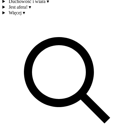
Duchowość i wiara
▾
Jest afera!
▾
Więcej
▾