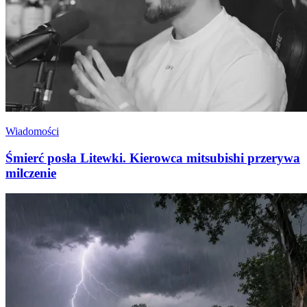
Wiadomości
Śmierć posła Litewki. Kierowca mitsubishi przerywa
milczenie