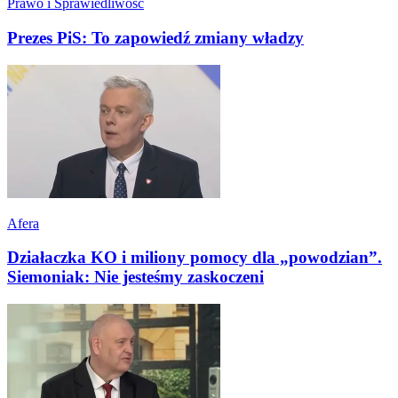
Prawo i Sprawiedliwość
Prezes PiS: To zapowiedź zmiany władzy
Afera
Działaczka KO i miliony pomocy dla „powodzian”.
Siemoniak: Nie jesteśmy zaskoczeni