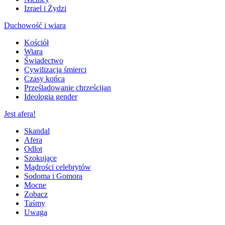
Izrael i Żydzi
Duchowość i wiara
Kościół
Wiara
Świadectwo
Cywilizacja śmierci
Czasy końca
Prześladowanie chrześcijan
Ideologia gender
Jest afera!
Skandal
Afera
Odlot
Szokujące
Mądrości celebrytów
Sodoma i Gomora
Mocne
Zobacz
Taśmy
Uwaga