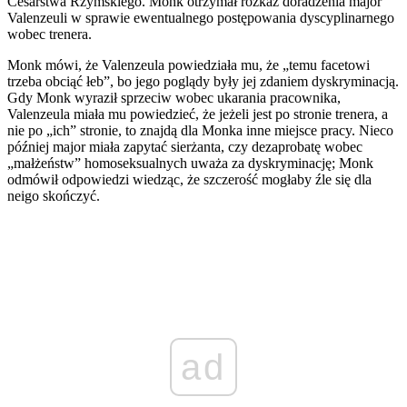
Cesarstwa Rzymskiego. Monk otrzymał rozkaz doradzenia major
Valenzeuli w sprawie ewentualnego postępowania dyscyplinarnego
wobec trenera.
Monk mówi, że Valenzeula powiedziała mu, że „temu facetowi
trzeba obciąć łeb”, bo jego poglądy były jej zdaniem dyskryminacją.
Gdy Monk wyraził sprzeciw wobec ukarania pracownika,
Valenzeula miała mu powiedzieć, że jeżeli jest po stronie trenera, a
nie po „ich” stronie, to znajdą dla Monka inne miejsce pracy. Nieco
później major miała zapytać sierżanta, czy dezaprobatę wobec
„małżeństw” homoseksualnych uważa za dyskryminację; Monk
odmówił odpowiedzi wiedząc, że szczerość mogłaby źle się dla
neigo skończyć.
ad