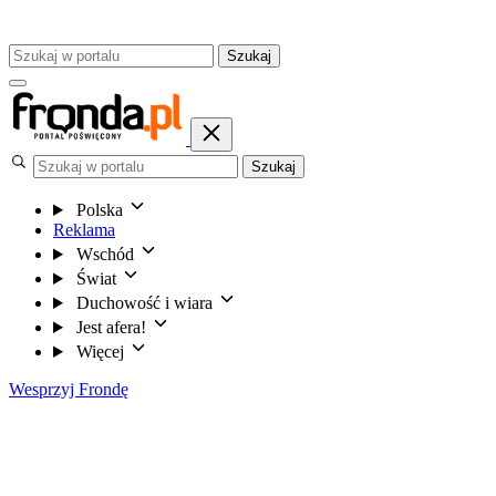
Szukaj
Szukaj
Polska
Reklama
Wschód
Świat
Duchowość i wiara
Jest afera!
Więcej
Wesprzyj Frondę