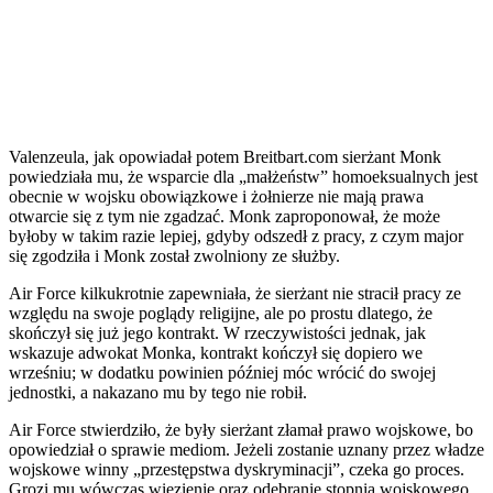
Valenzeula, jak opowiadał potem Breitbart.com sierżant Monk
powiedziała mu, że wsparcie dla „małżeństw” homoeksualnych jest
obecnie w wojsku obowiązkowe i żołnierze nie mają prawa
otwarcie się z tym nie zgadzać. Monk zaproponował, że może
byłoby w takim razie lepiej, gdyby odszedł z pracy, z czym major
się zgodziła i Monk został zwolniony ze służby.
Air Force kilkukrotnie zapewniała, że sierżant nie stracił pracy ze
względu na swoje poglądy religijne, ale po prostu dlatego, że
skończył się już jego kontrakt. W rzeczywistości jednak, jak
wskazuje adwokat Monka, kontrakt kończył się dopiero we
wrześniu; w dodatku powinien później móc wrócić do swojej
jednostki, a nakazano mu by tego nie robił.
Air Force stwierdziło, że były sierżant złamał prawo wojskowe, bo
opowiedział o sprawie mediom. Jeżeli zostanie uznany przez władze
wojskowe winny „przestępstwa dyskryminacji”, czeka go proces.
Grozi mu wówczas więzienie oraz odebranie stopnia wojskowego.