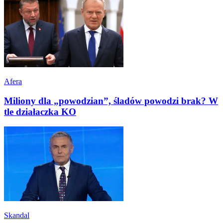
Afera
Miliony dla „powodzian”, śladów powodzi brak? W
tle działaczka KO
Skandal