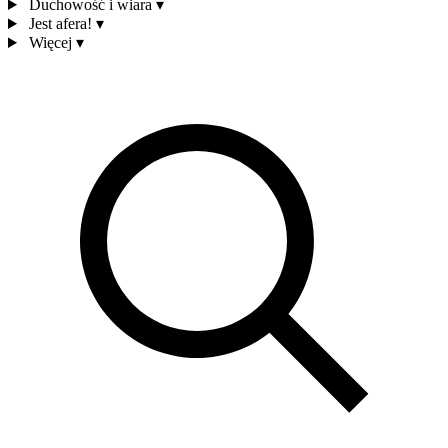
Duchowość i wiara
▾
Jest afera!
▾
Więcej
▾