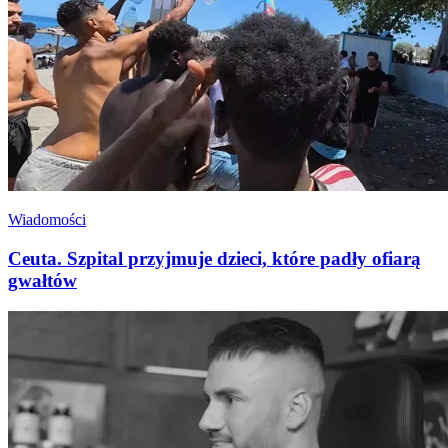
Wiadomości
Ceuta. Szpital przyjmuje dzieci, które padły ofiarą
gwałtów