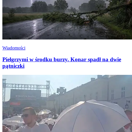
Wiadomości
Pielgrzymi w środku burzy. Konar spadł na dwie
pątniczki