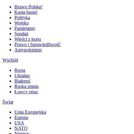
Brawo Polska!
Kasta basta!
Polityka
Wojsko
Pamiętamy
Sondaż
Wieści z kraju
Prawo i Sprawiedliwość
Antypolonizm
Wschód
Rosja
Ukraina
Białoruś
Ruska smuta
Łowcy onuc
Świat
Unia Europejska
Europa
USA
NATO
Niemcy