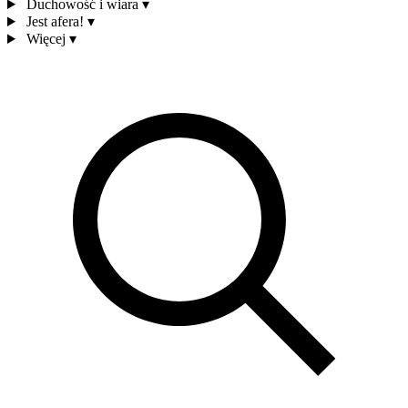
Duchowość i wiara
▾
Jest afera!
▾
Więcej
▾