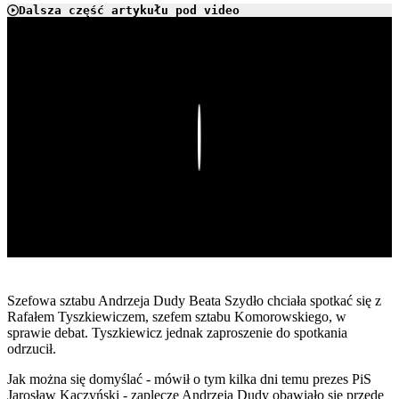
Dalsza część artykułu pod video
Play
Szefowa sztabu Andrzeja Dudy Beata Szydło chciała spotkać się z
Rafałem Tyszkiewiczem, szefem sztabu Komorowskiego, w
sprawie debat. Tyszkiewicz jednak zaproszenie do spotkania
odrzucił.
Jak można się domyślać - mówił o tym kilka dni temu prezes PiS
Jarosław Kaczyński - zaplecze Andrzeja Dudy obawiało się przede