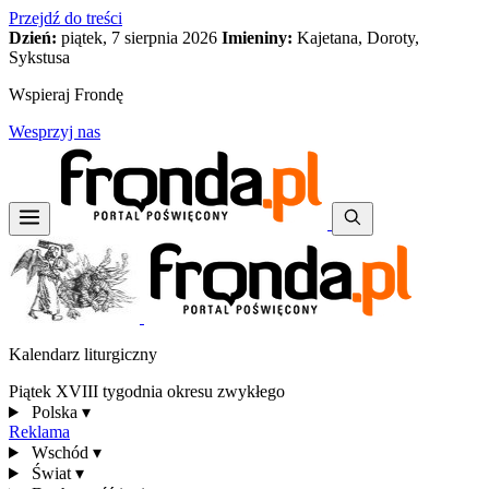
Przejdź do treści
Dzień:
piątek, 7 sierpnia 2026
Imieniny:
Kajetana, Doroty,
Sykstusa
Wspieraj Frondę
Wesprzyj nas
Kalendarz liturgiczny
Piątek XVIII tygodnia okresu zwykłego
Polska
▾
Reklama
Wschód
▾
Świat
▾