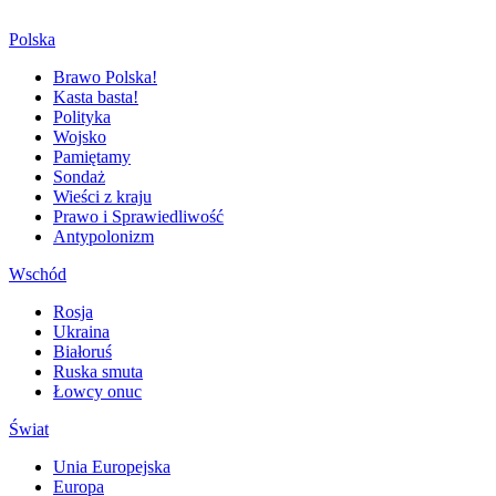
Polska
Brawo Polska!
Kasta basta!
Polityka
Wojsko
Pamiętamy
Sondaż
Wieści z kraju
Prawo i Sprawiedliwość
Antypolonizm
Wschód
Rosja
Ukraina
Białoruś
Ruska smuta
Łowcy onuc
Świat
Unia Europejska
Europa