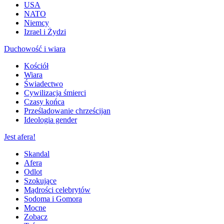
USA
NATO
Niemcy
Izrael i Żydzi
Duchowość i wiara
Kościół
Wiara
Świadectwo
Cywilizacja śmierci
Czasy końca
Prześladowanie chrześcijan
Ideologia gender
Jest afera!
Skandal
Afera
Odlot
Szokujące
Mądrości celebrytów
Sodoma i Gomora
Mocne
Zobacz