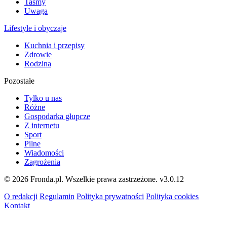
Taśmy
Uwaga
Lifestyle i obyczaje
Kuchnia i przepisy
Zdrowie
Rodzina
Pozostałe
Tylko u nas
Różne
Gospodarka głupcze
Z internetu
Sport
Pilne
Wiadomości
Zagrożenia
© 2026 Fronda.pl. Wszelkie prawa zastrzeżone.
v3.0.12
O redakcji
Regulamin
Polityka prywatności
Polityka cookies
Kontakt