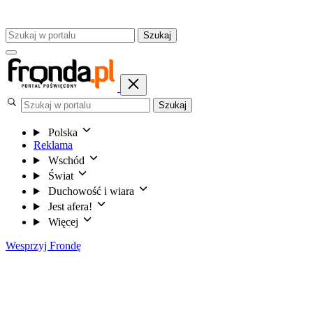
Szukaj
Szukaj
Polska
Reklama
Wschód
Świat
Duchowość i wiara
Jest afera!
Więcej
Wesprzyj Frondę