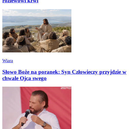
rozlewowi krwi
Wiara
Słowo Boże na poranek: Syn Człowieczy przyjdzie w
chwale Ojca swego