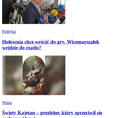
Polityka
Hołownia chce wrócić do gry. Wicemarszałek
wejdzie do rządu?
Wiara
Święty Kajetan – prezbiter, który sprzeciwił się