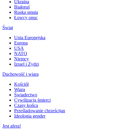
Ukraina
Białoruś
Ruska smuta
Łowcy onuc
Świat
Unia Europejska
Europa
USA
NATO
Niemcy
Izrael i Żydzi
Duchowość i wiara
Kościół
Wiara
Świadectwo
Cywilizacja śmierci
Czasy końca
Prześladowanie chrześcijan
Ideologia gender
Jest afera!