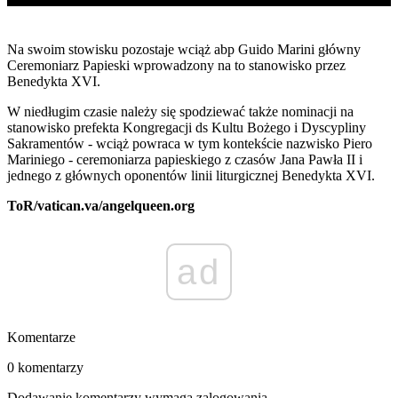
Na swoim stowisku pozostaje wciąż abp Guido Marini główny
Ceremoniarz Papieski wprowadzony na to stanowisko przez
Benedykta XVI.
W niedługim czasie należy się spodziewać także nominacji na
stanowisko prefekta Kongregacji ds Kultu Bożego i Dyscypliny
Sakramentów - wciąż powraca w tym kontekście nazwisko Piero
Mariniego - ceremoniarza papieskiego z czasów Jana Pawła II i
jednego z głównych oponentów linii liturgicznej Benedykta XVI.
ToR/vatican.va/angelqueen.org
ad
Komentarze
0 komentarzy
Dodawanie komentarzy wymaga zalogowania.