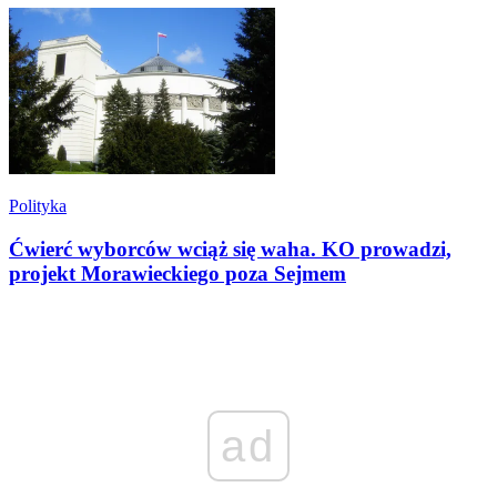
Polityka
Ćwierć wyborców wciąż się waha. KO prowadzi,
projekt Morawieckiego poza Sejmem
ad