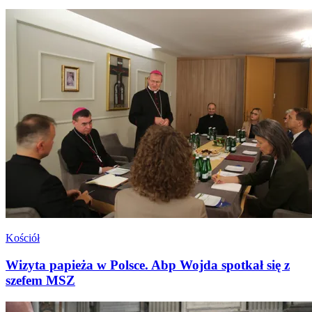
Kościół
Wizyta papieża w Polsce. Abp Wojda spotkał się z
szefem MSZ