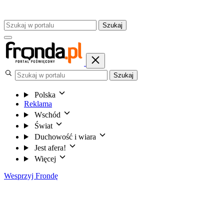
Szukaj
Szukaj
Polska
Reklama
Wschód
Świat
Duchowość i wiara
Jest afera!
Więcej
Wesprzyj Frondę