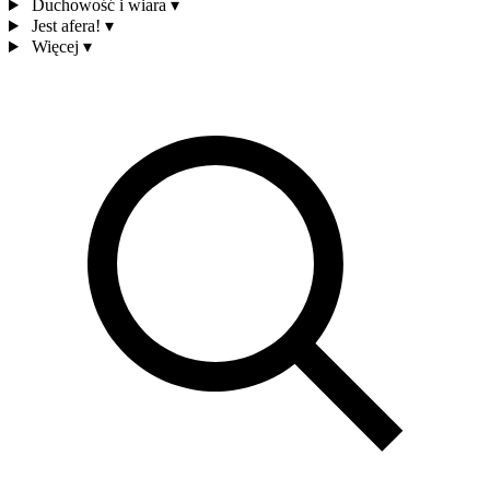
Duchowość i wiara
▾
Jest afera!
▾
Więcej
▾