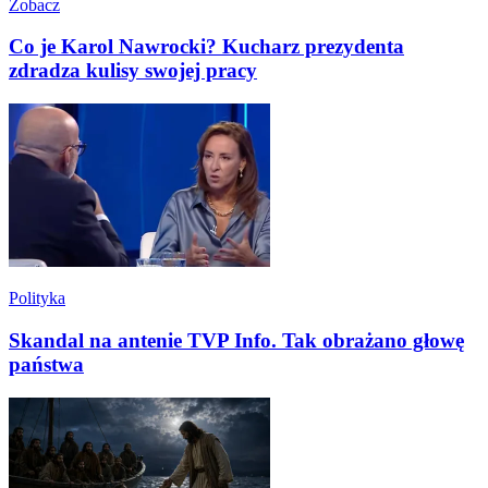
Zobacz
Co je Karol Nawrocki? Kucharz prezydenta
zdradza kulisy swojej pracy
Polityka
Skandal na antenie TVP Info. Tak obrażano głowę
państwa