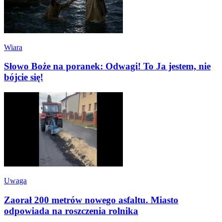
Wiara
Słowo Boże na poranek: Odwagi! To Ja jestem, nie
bójcie się!
Uwaga
Zaorał 200 metrów nowego asfaltu. Miasto
odpowiada na roszczenia rolnika