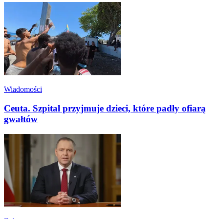
Wiadomości
Ceuta. Szpital przyjmuje dzieci, które padły ofiarą
gwałtów