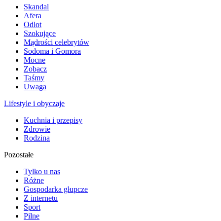
Skandal
Afera
Odlot
Szokujące
Mądrości celebrytów
Sodoma i Gomora
Mocne
Zobacz
Taśmy
Uwaga
Lifestyle i obyczaje
Kuchnia i przepisy
Zdrowie
Rodzina
Pozostałe
Tylko u nas
Różne
Gospodarka głupcze
Z internetu
Sport
Pilne