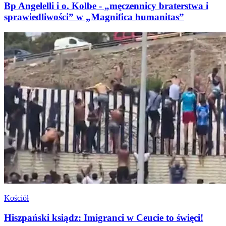
Bp Angelelli i o. Kolbe - „męczennicy braterstwa i
sprawiedliwości” w „Magnifica humanitas”
Kościół
Hiszpański ksiądz: Imigranci w Ceucie to święci!