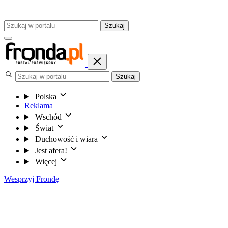
Szukaj
Szukaj
Polska
Reklama
Wschód
Świat
Duchowość i wiara
Jest afera!
Więcej
Wesprzyj Frondę