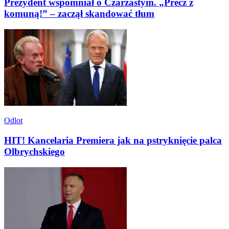
Prezydent wspomniał o Czarzastym. „Precz z
komuną!” – zaczął skandować tłum
Odlot
HIT! Kancelaria Premiera jak na pstryknięcie palca
Olbrychskiego