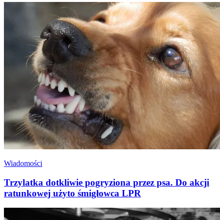
Wiadomości
Trzylatka dotkliwie pogryziona przez psa. Do akcji
ratunkowej użyto śmigłowca LPR