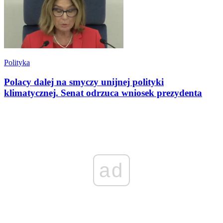
Polityka
Polacy dalej na smyczy unijnej polityki
klimatycznej. Senat odrzuca wniosek prezydenta
ad