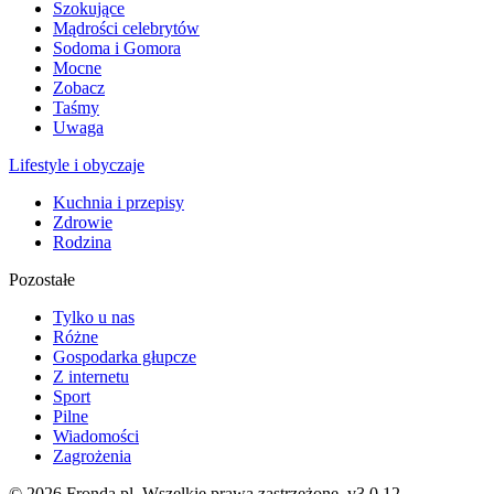
Szokujące
Mądrości celebrytów
Sodoma i Gomora
Mocne
Zobacz
Taśmy
Uwaga
Lifestyle i obyczaje
Kuchnia i przepisy
Zdrowie
Rodzina
Pozostałe
Tylko u nas
Różne
Gospodarka głupcze
Z internetu
Sport
Pilne
Wiadomości
Zagrożenia
© 2026 Fronda.pl. Wszelkie prawa zastrzeżone.
v3.0.12