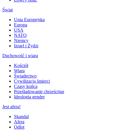
Świat
Unia Europejska
Europa
USA
NATO
Niemcy
Izrael i Żydzi
Duchowość i wiara
Kościół
Wiara
Świadectwo
Cywilizacja śmierci
Czasy końca
Prześladowanie chrześcijan
Ideologia gender
Jest afera!
Skandal
Afera
Odlot