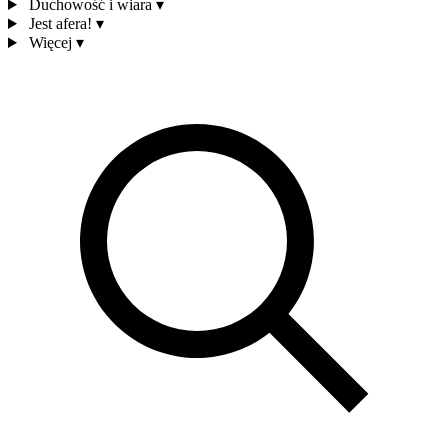
Duchowość i wiara
▾
Jest afera!
▾
Więcej
▾