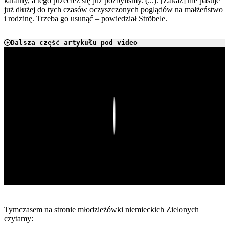
karalny, a tego przecież się już pozbyliśmy. (...). [Zakaz] nie pasuje
już dłużej do tych czasów oczyszczonych poglądów na małżeństwo
i rodzinę. Trzeba go usunąć – powiedział Ströbele.
Dalsza część artykułu pod video
Play
Tymczasem na stronie młodzieżówki niemieckich Zielonych
czytamy: