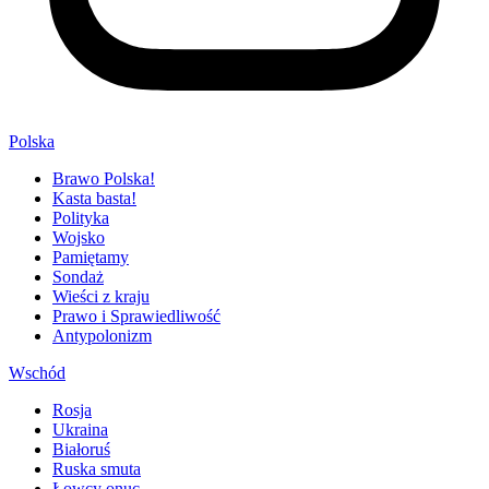
Polska
Brawo Polska!
Kasta basta!
Polityka
Wojsko
Pamiętamy
Sondaż
Wieści z kraju
Prawo i Sprawiedliwość
Antypolonizm
Wschód
Rosja
Ukraina
Białoruś
Ruska smuta
Łowcy onuc