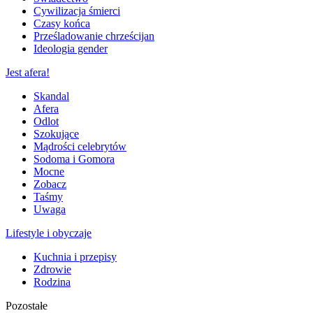
Cywilizacja śmierci
Czasy końca
Prześladowanie chrześcijan
Ideologia gender
Jest afera!
Skandal
Afera
Odlot
Szokujące
Mądrości celebrytów
Sodoma i Gomora
Mocne
Zobacz
Taśmy
Uwaga
Lifestyle i obyczaje
Kuchnia i przepisy
Zdrowie
Rodzina
Pozostałe