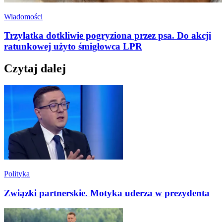
Wiadomości
Trzylatka dotkliwie pogryziona przez psa. Do akcji
ratunkowej użyto śmigłowca LPR
Czytaj dalej
Polityka
Związki partnerskie. Motyka uderza w prezydenta