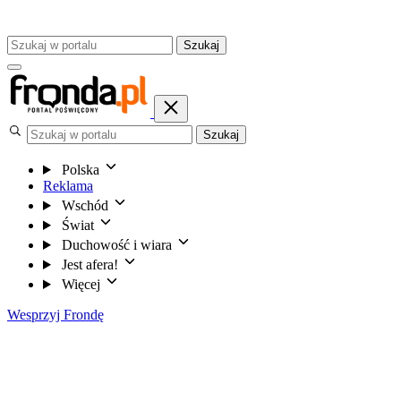
Szukaj
Szukaj
Polska
Reklama
Wschód
Świat
Duchowość i wiara
Jest afera!
Więcej
Wesprzyj Frondę