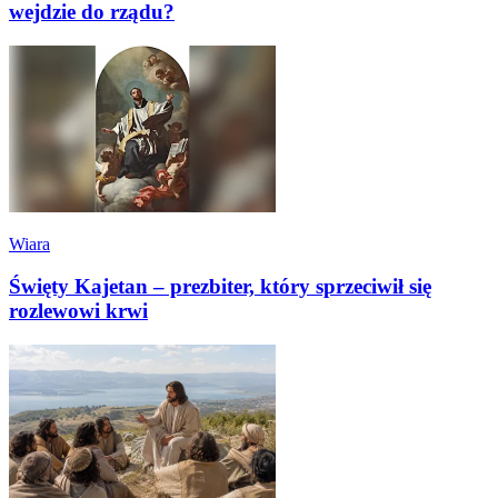
wejdzie do rządu?
Wiara
Święty Kajetan – prezbiter, który sprzeciwił się
rozlewowi krwi