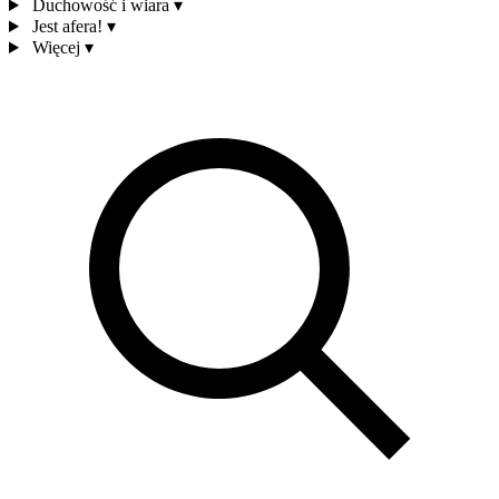
Duchowość i wiara
▾
Jest afera!
▾
Więcej
▾