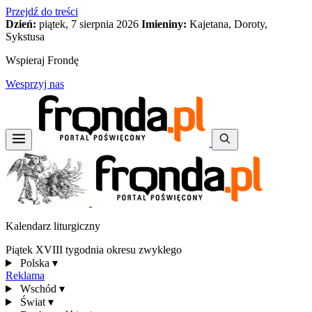
Przejdź do treści
Dzień:
piątek, 7 sierpnia 2026
Imieniny:
Kajetana, Doroty,
Sykstusa
Wspieraj Frondę
Wesprzyj nas
Kalendarz liturgiczny
Piątek XVIII tygodnia okresu zwykłego
Polska
▾
Reklama
Wschód
▾
Świat
▾