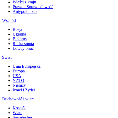
Wieści z kraju
Prawo i Sprawiedliwość
Antypolonizm
Wschód
Rosja
Ukraina
Białoruś
Ruska smuta
Łowcy onuc
Świat
Unia Europejska
Europa
USA
NATO
Niemcy
Izrael i Żydzi
Duchowość i wiara
Kościół
Wiara
Świadectwo