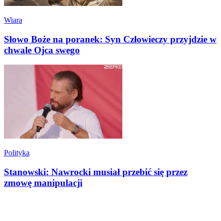
Wiara
Słowo Boże na poranek: Syn Człowieczy przyjdzie w
chwale Ojca swego
Polityka
Stanowski: Nawrocki musiał przebić się przez
zmowę manipulacji