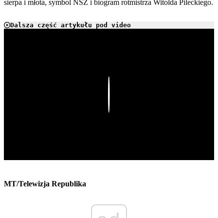
sierpa i młota, symbol NSZ i biogram rotmistrza Witolda Pileckiego.
Dalsza część artykułu pod video
Play
MT/Telewizja Republika