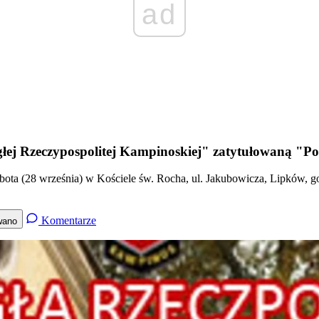
ad
głej Rzeczypospolitej Kampinoskiej" zatytułowaną "P
Sobota (28 września) w Kościele św. Rocha, ul. Jakubowicza, Lipków, 
Komentarze
wano