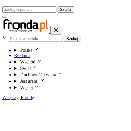
Szukaj
Szukaj
Polska
Reklama
Wschód
Świat
Duchowość i wiara
Jest afera!
Więcej
Wesprzyj Frondę