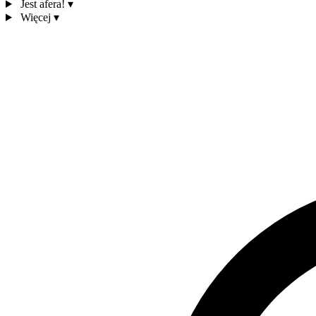
Jest afera!
▾
Więcej
▾