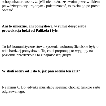
schopenhauerowskie, że jeśli nie można ze swoim przeciwnikiem -
prawdziwym czy urojonym - polemizować, to trzeba go po prostu
obrazić.
Ani to śmieszne, ani pomysłowe, w sumie dosyć słaba
prowokacja ludzi od Palikota i tyle.
To już komunistyczne stowarzyszenia wolnomyślicielskie były o
wile bardziej pomysłowe. To, co ci proponują to wygłupy na
poziomie przedszkola i to z najmłodszej grupy.
W skali oceny od 1 do 6, jak pan ocenia ten żart?
Na minus 6. Bo jedynka musiałaby spełniać chociaż funkcję żartu
odgrzewanego.