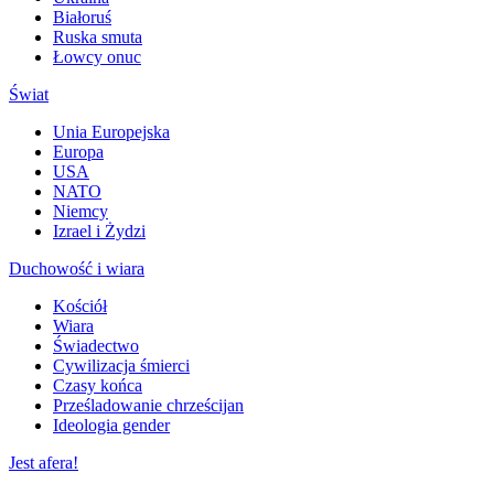
Białoruś
Ruska smuta
Łowcy onuc
Świat
Unia Europejska
Europa
USA
NATO
Niemcy
Izrael i Żydzi
Duchowość i wiara
Kościół
Wiara
Świadectwo
Cywilizacja śmierci
Czasy końca
Prześladowanie chrześcijan
Ideologia gender
Jest afera!