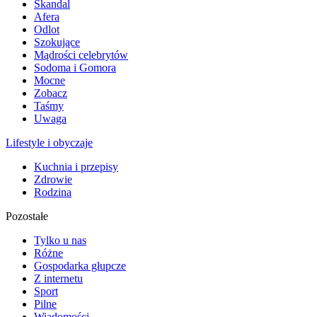
Skandal
Afera
Odlot
Szokujące
Mądrości celebrytów
Sodoma i Gomora
Mocne
Zobacz
Taśmy
Uwaga
Lifestyle i obyczaje
Kuchnia i przepisy
Zdrowie
Rodzina
Pozostałe
Tylko u nas
Różne
Gospodarka głupcze
Z internetu
Sport
Pilne
Wiadomości