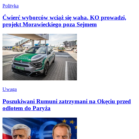
Polityka
Ćwierć wyborców wciąż się waha. KO prowadzi,
projekt Morawieckiego poza Sejmem
Uwaga
Poszukiwani Rumuni zatrzymani na Okęciu przed
odlotem do Paryża