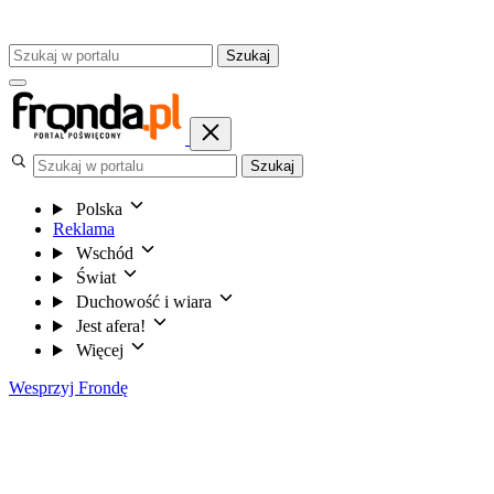
Szukaj
Szukaj
Polska
Reklama
Wschód
Świat
Duchowość i wiara
Jest afera!
Więcej
Wesprzyj Frondę