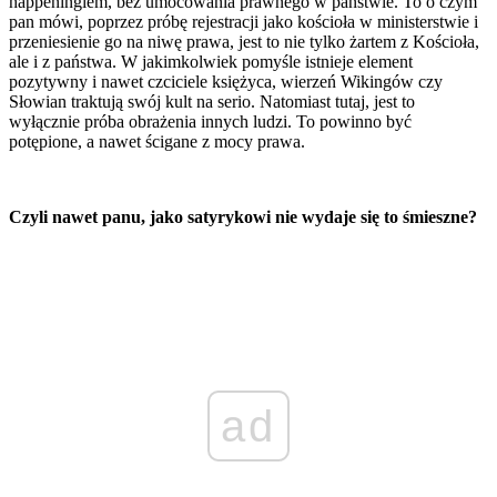
happeningiem, bez umocowania prawnego w państwie. To o czym
pan mówi, poprzez próbę rejestracji jako kościoła w ministerstwie i
przeniesienie go na niwę prawa, jest to nie tylko żartem z Kościoła,
ale i z państwa. W jakimkolwiek pomyśle istnieje element
pozytywny i nawet czciciele księżyca, wierzeń Wikingów czy
Słowian traktują swój kult na serio. Natomiast tutaj, jest to
wyłącznie próba obrażenia innych ludzi. To powinno być
potępione, a nawet ścigane z mocy prawa.
Czyli nawet panu, jako satyrykowi nie wydaje się to śmieszne?
ad