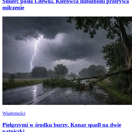
Śmierć posła Litewki. Kierowca mitsubishi przerywa
milczenie
Wiadomości
Pielgrzymi w środku burzy. Konar spadł na dwie
pątniczki