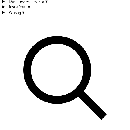
Duchowość i wiara
▾
Jest afera!
▾
Więcej
▾