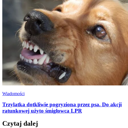
Wiadomości
Trzylatka dotkliwie pogryziona przez psa. Do akcji
ratunkowej użyto śmigłowca LPR
Czytaj dalej