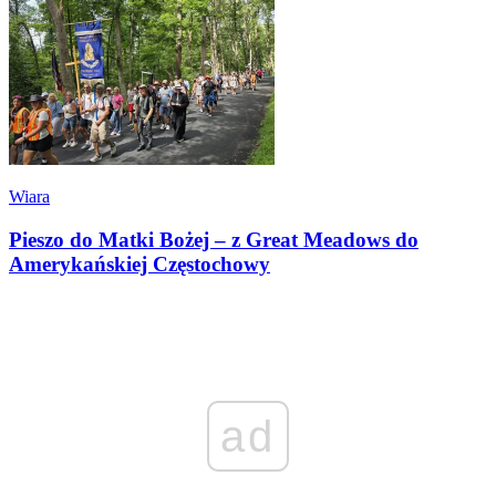
Wiara
Pieszo do Matki Bożej – z Great Meadows do
Amerykańskiej Częstochowy
ad