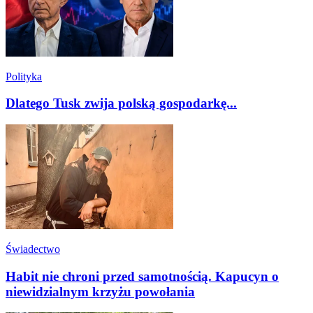
Polityka
Dlatego Tusk zwija polską gospodarkę...
Świadectwo
Habit nie chroni przed samotnością. Kapucyn o
niewidzialnym krzyżu powołania