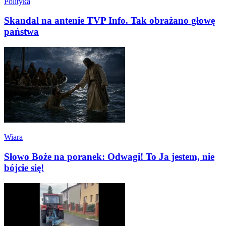
Polityka
Skandal na antenie TVP Info. Tak obrażano głowę
państwa
Wiara
Słowo Boże na poranek: Odwagi! To Ja jestem, nie
bójcie się!