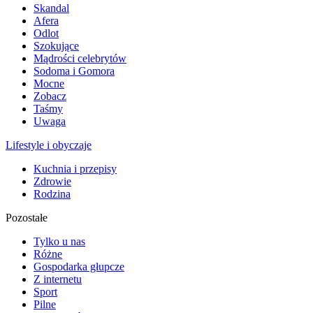
Skandal
Afera
Odlot
Szokujące
Mądrości celebrytów
Sodoma i Gomora
Mocne
Zobacz
Taśmy
Uwaga
Lifestyle i obyczaje
Kuchnia i przepisy
Zdrowie
Rodzina
Pozostałe
Tylko u nas
Różne
Gospodarka głupcze
Z internetu
Sport
Pilne