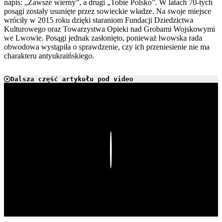
napis: „Zawsze wierny”, a drugi „Tobie Polsko”. W latach 70-tych
posągi zostały usunięte przez sowieckie władze. Na swoje miejsce
wróciły w 2015 roku dzięki staraniom Fundacji Dziedzictwa
Kulturowego oraz Towarzystwa Opieki nad Grobami Wojskowymi
we Lwowie. Posągi jednak zasłonięto, ponieważ lwowska rada
obwodowa wystąpiła o sprawdzenie, czy ich przeniesienie nie ma
charakteru antyukraińskiego.
Dalsza część artykułu pod video
Play