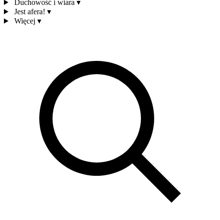
Duchowość i wiara
▾
Jest afera!
▾
Więcej
▾