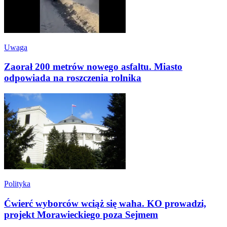
Uwaga
Zaorał 200 metrów nowego asfaltu. Miasto
odpowiada na roszczenia rolnika
Polityka
Ćwierć wyborców wciąż się waha. KO prowadzi,
projekt Morawieckiego poza Sejmem