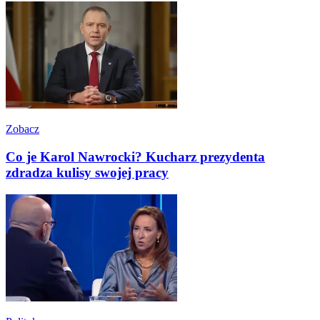
Zobacz
Co je Karol Nawrocki? Kucharz prezydenta
zdradza kulisy swojej pracy