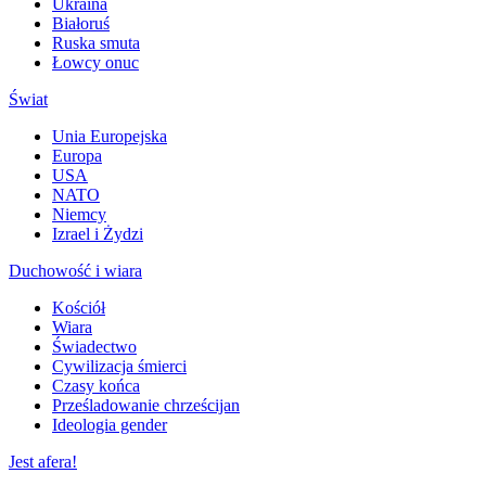
Ukraina
Białoruś
Ruska smuta
Łowcy onuc
Świat
Unia Europejska
Europa
USA
NATO
Niemcy
Izrael i Żydzi
Duchowość i wiara
Kościół
Wiara
Świadectwo
Cywilizacja śmierci
Czasy końca
Prześladowanie chrześcijan
Ideologia gender
Jest afera!