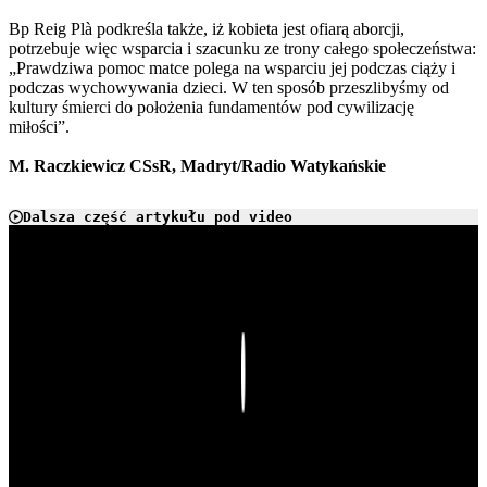
Bp Reig Plà podkreśla także, iż kobieta jest ofiarą aborcji,
potrzebuje więc wsparcia i szacunku ze trony całego społeczeństwa:
„Prawdziwa pomoc matce polega na wsparciu jej podczas ciąży i
podczas wychowywania dzieci. W ten sposób przeszlibyśmy od
kultury śmierci do położenia fundamentów pod cywilizację
miłości”.
M. Raczkiewicz CSsR, Madryt/Radio Watykańskie
Dalsza część artykułu pod video
Play