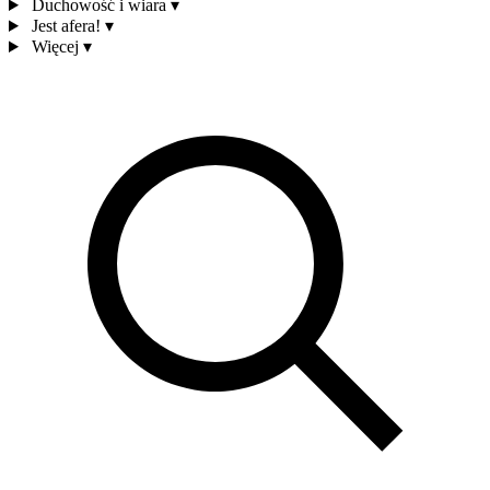
Duchowość i wiara
▾
Jest afera!
▾
Więcej
▾