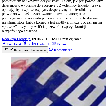
pominięciem naukowych oczywistości. Zatem, jaki jest powód, aby
dalej mówić o «prawie do aborcji»?”. Zwolennicy takiego „prawa”
opierają się na „perwersyjnym, despotycznym i niesolidarnym
prawie do wolności. Zachowanie «prawa do aborcji» to
podtrzymywanie rozkładu państwa. Jeśli można zabić bezbronną
niewinną istotę, każda korupcja jest możliwa i może być uznana za
«prawo»” – czytamy w liście przewodniczącego komisji
hiszpańskiego episkopa
Redakcja Fronda.pl
09.06.2013 16:49
1 min czytania
Facebook
X
LinkedIn
E-mail
Komentarze
Kopiuj link
Skopiowano