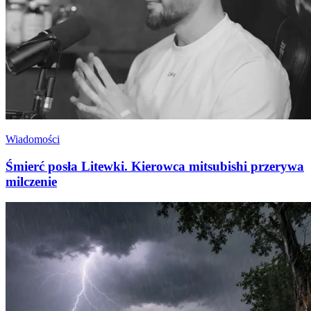
Wiadomości
Śmierć posła Litewki. Kierowca mitsubishi przerywa
milczenie