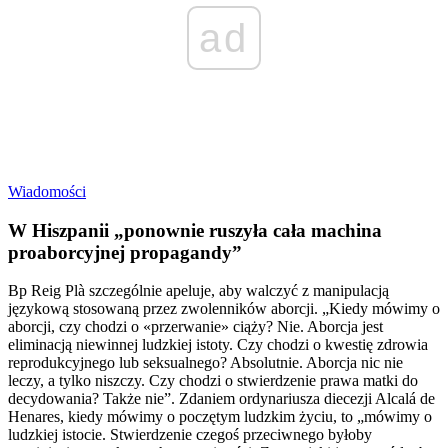
ad
Wiadomości
W Hiszpanii „ponownie ruszyła cała machina
proaborcyjnej propagandy”
Bp Reig Plà szczególnie apeluje, aby walczyć z manipulacją
językową stosowaną przez zwolenników aborcji. „Kiedy mówimy o
aborcji, czy chodzi o «przerwanie» ciąży? Nie. Aborcja jest
eliminacją niewinnej ludzkiej istoty. Czy chodzi o kwestię zdrowia
reprodukcyjnego lub seksualnego? Absolutnie. Aborcja nic nie
leczy, a tylko niszczy. Czy chodzi o stwierdzenie prawa matki do
decydowania? Także nie”. Zdaniem ordynariusza diecezji Alcalá de
Henares, kiedy mówimy o poczętym ludzkim życiu, to „mówimy o
ludzkiej istocie. Stwierdzenie czegoś przeciwnego byłoby