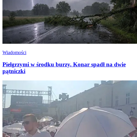
Wiadomości
Pielgrzymi w środku burzy. Konar spadł na dwie
pątniczki