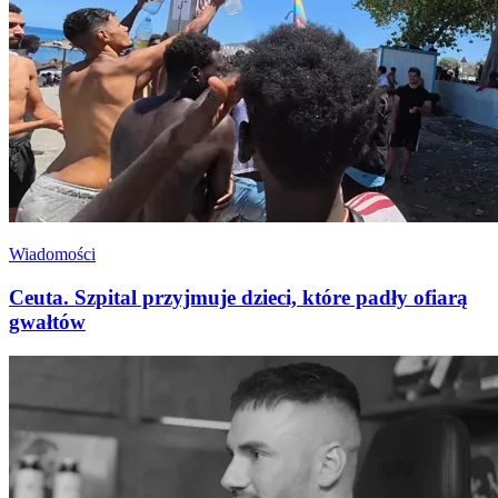
Wiadomości
Ceuta. Szpital przyjmuje dzieci, które padły ofiarą
gwałtów