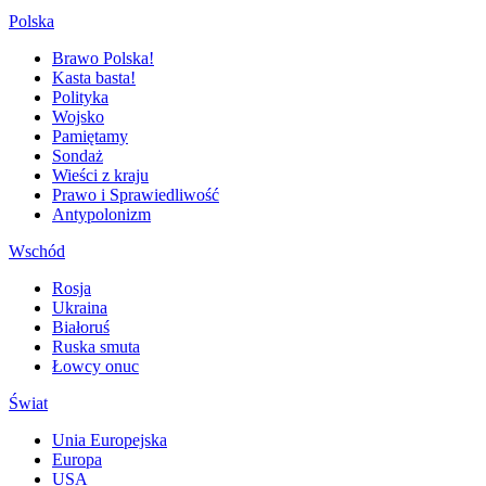
Polska
Brawo Polska!
Kasta basta!
Polityka
Wojsko
Pamiętamy
Sondaż
Wieści z kraju
Prawo i Sprawiedliwość
Antypolonizm
Wschód
Rosja
Ukraina
Białoruś
Ruska smuta
Łowcy onuc
Świat
Unia Europejska
Europa
USA