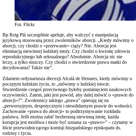
Fot. Flickr
Bp Reig Plà szczególnie apeluje, aby walczyć z manipulacją
językową stosowaną przez zwolenników aborcji. „Kiedy mówimy o
aborcji, czy chodzi o «przerwanie» ciąży? Nie. Aborcja jest
eliminacją niewinnej ludzkiej istoty. Czy chodzi o kwestię zdrowia
reprodukcyjnego lub seksualnego? Absolutnie. Aborcja nic nie
leczy, a tylko niszczy. Czy chodzi o stwierdzenie prawa matki do
decydowania? Także nie”.
Zdaniem ordynariusza diecezji Alcalá de Henares, kiedy mówimy o
poczętym ludzkim życiu, to „mówimy o ludzkiej istocie.
Stwierdzenie czegoś przeciwnego byłoby pominięciem naukowych
oczywistości. Zatem, jaki jest powód, aby dalej mówić o «prawie do
aborcji»?”. Zwolennicy takiego „prawa” opierają się na
„perwersyjnym, despotycznym i niesolidarnym prawie do wolności.
Zachowanie «prawa do aborcji» to podtrzymywanie rozkładu
państwa. Jeśli można zabić bezbronną niewinną istotę, każda
korupcja jest możliwa i może być uznana za «prawo»” – czytamy w
liście przewodniczącego komisji hiszpańskiego episkopatu ds.
rodziny i życia.