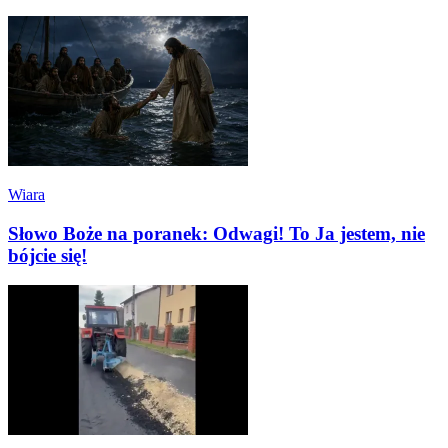
Wiara
Słowo Boże na poranek: Odwagi! To Ja jestem, nie
bójcie się!