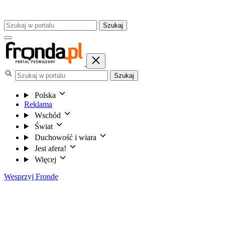
Szukaj
Szukaj
Polska
Reklama
Wschód
Świat
Duchowość i wiara
Jest afera!
Więcej
Wesprzyj Frondę