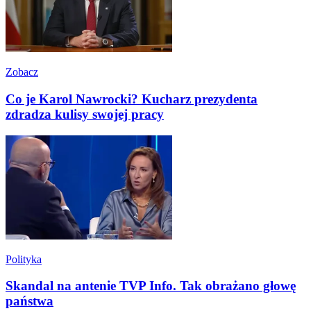
Zobacz
Co je Karol Nawrocki? Kucharz prezydenta
zdradza kulisy swojej pracy
Polityka
Skandal na antenie TVP Info. Tak obrażano głowę
państwa