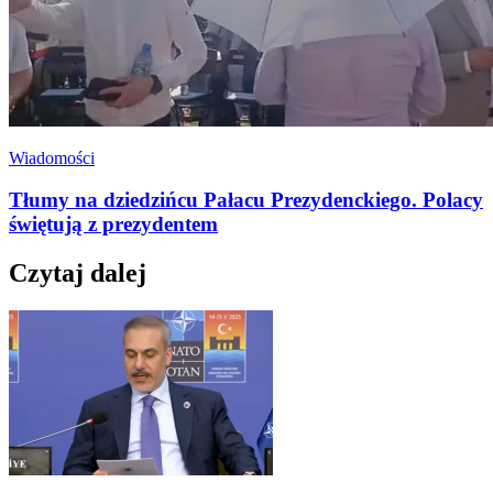
Wiadomości
Tłumy na dziedzińcu Pałacu Prezydenckiego. Polacy
świętują z prezydentem
Czytaj dalej