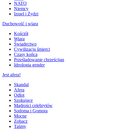
NATO
Niemcy
Izrael i Żydzi
Duchowość i wiara
Kościół
Wiara
Świadectwo
Cywilizacja śmierci
Czasy końca
Prześladowanie chrześcijan
Ideologia gender
Jest afera!
Skandal
Afera
Odlot
Szokujące
Mądrości celebrytów
Sodoma i Gomora
Mocne
Zobacz
Taśmy