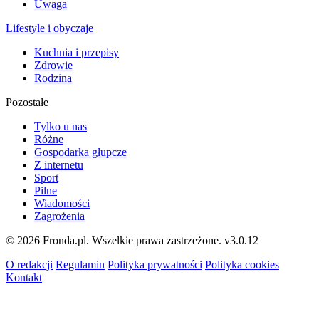
Uwaga
Lifestyle i obyczaje
Kuchnia i przepisy
Zdrowie
Rodzina
Pozostałe
Tylko u nas
Różne
Gospodarka głupcze
Z internetu
Sport
Pilne
Wiadomości
Zagrożenia
© 2026 Fronda.pl. Wszelkie prawa zastrzeżone.
v3.0.12
O redakcji
Regulamin
Polityka prywatności
Polityka cookies
Kontakt