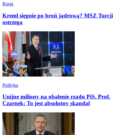
Rosja
Kreml sięgnie po broń jądrową? MSZ Turcji
ostrzega
Polityka
Unijne miliony na obalenie rządu PiS. Prof.
Czarnek: To jest absolutny skandal