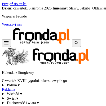
Przejdź do treści
Dzień:
czwartek, 6 sierpnia 2026
Imieniny:
Sławy, Jakuba, Oktawia
Wspieraj Frondę
Wesprzyj nas
Kalendarz liturgiczny
Czwartek XVIII tygodnia okresu zwykłego
Polska
▾
Reklama
Wschód
▾
Świat
▾
Duchowość i wiara
▾