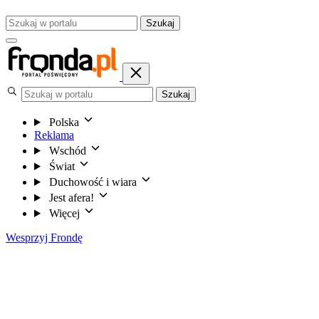
Szukaj
Szukaj
Polska
Reklama
Wschód
Świat
Duchowość i wiara
Jest afera!
Więcej
Wesprzyj Frondę