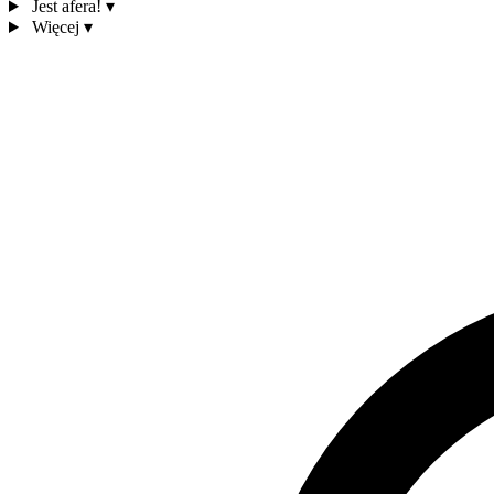
Jest afera!
▾
Więcej
▾