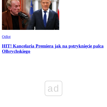
Odlot
HIT! Kancelaria Premiera jak na pstryknięcie palca
Olbrychskiego
ad