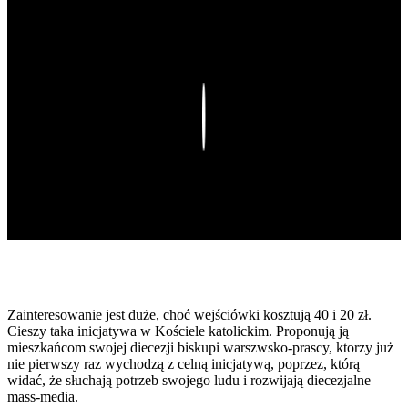
Play
Zainteresowanie jest duże, choć wejściówki kosztują 40 i 20 zł.
Cieszy taka inicjatywa w Kościele katolickim. Proponują ją
mieszkańcom swojej diecezji biskupi warszwsko-prascy, ktorzy już
nie pierwszy raz wychodzą z celną inicjatywą, poprzez, którą
widać, że słuchają potrzeb swojego ludu i rozwijają diecezjalne
mass-media.