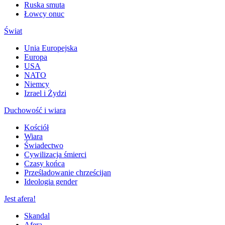
Ruska smuta
Łowcy onuc
Świat
Unia Europejska
Europa
USA
NATO
Niemcy
Izrael i Żydzi
Duchowość i wiara
Kościół
Wiara
Świadectwo
Cywilizacja śmierci
Czasy końca
Prześladowanie chrześcijan
Ideologia gender
Jest afera!
Skandal
Afera