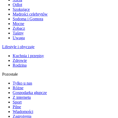
Odlot
Szokujące
Mądrości celebrytów
Sodoma i Gomora
Mocne
Zobacz
Taśmy
Uwaga
Lifestyle i obyczaje
Kuchnia i przepisy
Zdrowie
Rodzina
Pozostałe
Tylko u nas
Różne
Gospodarka głupcze
Z internetu
Sport
Pilne
Wiadomości
Zagrożenia