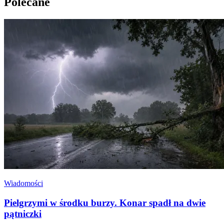
Polecane
Wiadomości
Pielgrzymi w środku burzy. Konar spadł na dwie
pątniczki