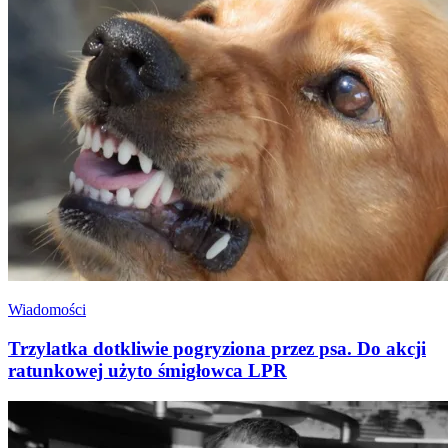
Wiadomości
Trzylatka dotkliwie pogryziona przez psa. Do akcji
ratunkowej użyto śmigłowca LPR