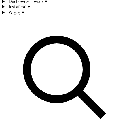
Duchowość i wiara
▾
Jest afera!
▾
Więcej
▾