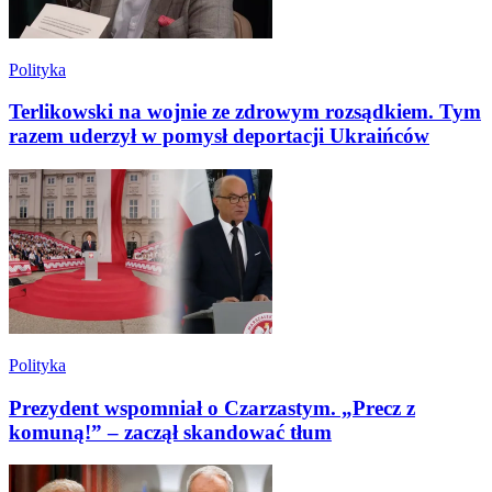
Polityka
Terlikowski na wojnie ze zdrowym rozsądkiem. Tym
razem uderzył w pomysł deportacji Ukraińców
Polityka
Prezydent wspomniał o Czarzastym. „Precz z
komuną!” – zaczął skandować tłum