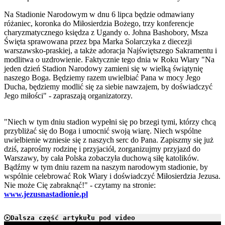
Na Stadionie Narodowym w dnu 6 lipca będzie odmawiany
różaniec, koronka do Miłosierdzia Bożego, trzy konferencje
charyzmatycznego księdza z Ugandy o. Johna Bashobory, Msza
Święta sprawowana przez bpa Marka Solarczyka z diecezji
warszawsko-praskiej, a także adoracja Najświętszego Sakramentu i
modlitwa o uzdrowienie. Faktycznie tego dnia w Roku Wiary "Na
jeden dzień Stadion Narodowy zamieni się w wielką świątynię
naszego Boga. Będziemy razem uwielbiać Pana w mocy Jego
Ducha, będziemy modlić się za siebie nawzajem, by doświadczyć
Jego miłości" - zapraszają organizatorzy.
"Niech w tym dniu stadion wypełni się po brzegi tymi, którzy chcą
przybliżać się do Boga i umocnić swoją wiarę. Niech wspólne
uwielbienie wzniesie się z naszych serc do Pana. Zapiszmy się już
dziś, zaprośmy rodzinę i przyjaciół, zorganizujmy przyjazd do
Warszawy, by cała Polska zobaczyła duchową siłę katolików.
Bądźmy w tym dniu razem na naszym narodowym stadionie, by
wspólnie celebrować Rok Wiary i doświadczyć Miłosierdzia Jezusa.
Nie może Cię zabraknąć!" - czytamy na stronie:
www.jezusnastadionie.pl
Dalsza część artykułu pod video