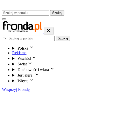
Szukaj
Szukaj
Polska
Reklama
Wschód
Świat
Duchowość i wiara
Jest afera!
Więcej
Wesprzyj Frondę