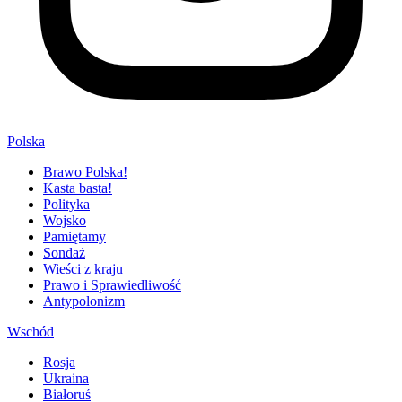
Polska
Brawo Polska!
Kasta basta!
Polityka
Wojsko
Pamiętamy
Sondaż
Wieści z kraju
Prawo i Sprawiedliwość
Antypolonizm
Wschód
Rosja
Ukraina
Białoruś