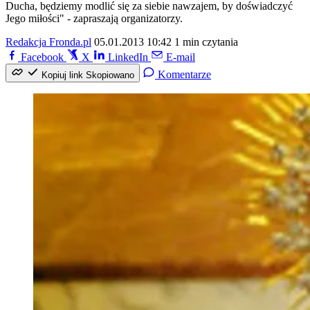
Ducha, będziemy modlić się za siebie nawzajem, by doświadczyć
Jego miłości" - zapraszają organizatorzy.
Redakcja Fronda.pl
05.01.2013 10:42
1 min czytania
Facebook
X
LinkedIn
E-mail
Komentarze
Kopiuj link
Skopiowano