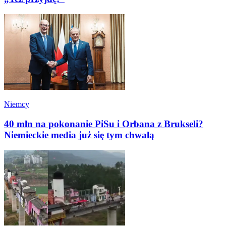
Niemcy
40 mln na pokonanie PiSu i Orbana z Brukseli?
Niemieckie media już się tym chwalą