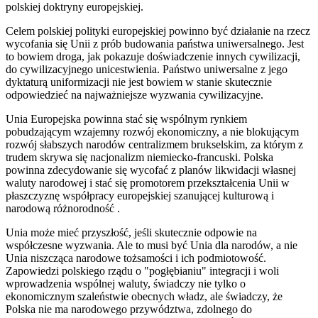
polskiej doktryny europejskiej.
Celem polskiej polityki europejskiej powinno być działanie na rzecz
wycofania się Unii z prób budowania państwa uniwersalnego. Jest
to bowiem droga, jak pokazuje doświadczenie innych cywilizacji,
do cywilizacyjnego unicestwienia. Państwo uniwersalne z jego
dyktaturą uniformizacji nie jest bowiem w stanie skutecznie
odpowiedzieć na najważniejsze wyzwania cywilizacyjne.
Unia Europejska powinna stać się wspólnym rynkiem
pobudzającym wzajemny rozwój ekonomiczny, a nie blokującym
rozwój słabszych narodów centralizmem brukselskim, za którym z
trudem skrywa się nacjonalizm niemiecko-francuski. Polska
powinna zdecydowanie się wycofać z planów likwidacji własnej
waluty narodowej i stać się promotorem przekształcenia Unii w
płaszczyznę współpracy europejskiej szanującej kulturową i
narodową różnorodność .
Unia może mieć przyszłość, jeśli skutecznie odpowie na
współczesne wyzwania. Ale to musi być Unia dla narodów, a nie
Unia niszcząca narodowe tożsamości i ich podmiotowość.
Zapowiedzi polskiego rządu o "pogłębianiu" integracji i woli
wprowadzenia wspólnej waluty, świadczy nie tylko o
ekonomicznym szaleństwie obecnych władz, ale świadczy, że
Polska nie ma narodowego przywództwa, zdolnego do