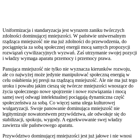
Uniformizacja i standaryzacja jest wyrazem zaniku twórczych
zdolności dominującej mniejszości. W państwie uniwersalnym
rządząca mniejszość nie ma już zdolności do przewodzenia, do
pociągnięcia za sobą społecznej energii mocą samych propozycji
rozwiązań cywilizacyjnych wyzwań. Zaś utrzymanie swojej pozycji
i władzy wymaga aparatu przemocy i przemocy prawa.
Panująca mniejszość nie tylko nie wyznacza kierunków rozwoju,
ale co najwyżej może jedynie manipulować społeczną energią w
celu osłabienia jej presji na rządzącą mniejszość. Ale nie ma już tego
uroku i powabu jakim cieszą się twórcze mniejszości wnoszące do
życia społecznego nowe spojrzenie i nowe rozwiązania i mocą
samej swej odwagi intelektualnej pociągają dynamiczna część
społeczeństwa za sobą. Co więcej sama ulega kulturowej
wulgaryzacji. Swoje panowanie dominująca mniejszość nie
legitymizuje nowatorstwem przywództwa, ale odwołuje się do
stabilizacji, spokoju, wygody. A egzekwowanie swej władzy
zawierza sile państwowego aparatu.
Przywództwo dominującej mniejszości jest już jałowe i nie wnosi