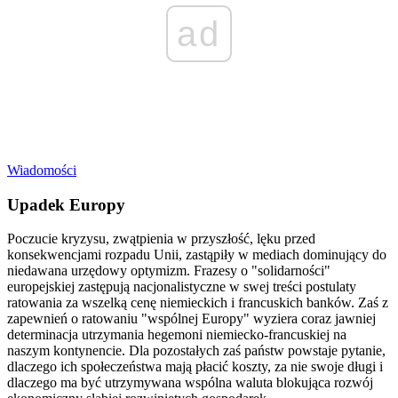
ad
Wiadomości
Upadek Europy
Poczucie kryzysu, zwątpienia w przyszłość, lęku przed
konsekwencjami rozpadu Unii, zastąpiły w mediach dominujący do
niedawana urzędowy optymizm. Frazesy o "solidarności"
europejskiej zastępują nacjonalistyczne w swej treści postulaty
ratowania za wszelką cenę niemieckich i francuskich banków. Zaś z
zapewnień o ratowaniu "wspólnej Europy" wyziera coraz jawniej
determinacja utrzymania hegemoni niemiecko-francuskiej na
naszym kontynencie. Dla pozostałych zaś państw powstaje pytanie,
dlaczego ich społeczeństwa mają płacić koszty, za nie swoje długi i
dlaczego ma być utrzymywana wspólna waluta blokująca rozwój