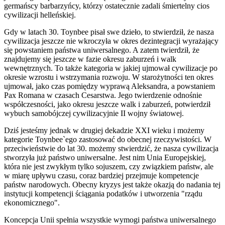
germańscy barbarzyńcy, którzy ostatecznie zadali śmiertelny cios
cywilizacji helleńskiej.
Gdy w latach 30. Toynbee pisał swe dzieło, to stwierdził, że nasza
cywilizacja jeszcze nie wkroczyła w okres dezintegracji wyrażający
się powstaniem państwa uniwersalnego. A zatem twierdził, że
znajdujemy się jeszcze w fazie okresu zaburzeń i walk
wewnętrznych. To także kategoria w jakiej ujmował cywilizacje po
okresie wzrostu i wstrzymania rozwoju. W starożytności ten okres
ujmował, jako czas pomiędzy wyprawą Aleksandra, a powstaniem
Pax Romana w czasach Cesarstwa. Jego twierdzenie odnośnie
współczesności, jako okresu jeszcze walk i zaburzeń, potwierdził
wybuch samobójczej cywilizacyjnie II wojny światowej.
Dziś jesteśmy jednak w drugiej dekadzie XXI wieku i możemy
kategorie Toynbee`ego zastosować do obecnej rzeczywistości. W
przeciwieństwie do lat 30. możemy stwierdzić, że nasza cywilizacja
stworzyła już państwo uniwersalne. Jest nim Unia Europejskiej,
która nie jest zwykłym tylko sojuszem, czy związkiem państw, ale
w miarę upływu czasu, coraz bardziej przejmuje kompetencje
państw narodowych. Obecny kryzys jest także okazją do nadania tej
instytucji kompetencji ściągania podatków i utworzenia "rządu
ekonomicznego".
Koncepcja Unii spełnia wszystkie wymogi państwa uniwersalnego