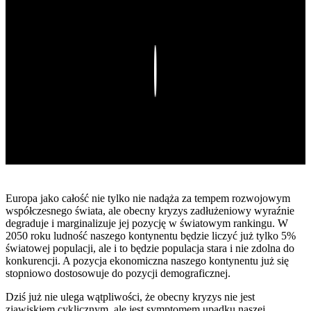
Play
Europa jako całość nie tylko nie nadąża za tempem rozwojowym
współczesnego świata, ale obecny kryzys zadłużeniowy wyraźnie
degraduje i marginalizuje jej pozycję w światowym rankingu. W
2050 roku ludność naszego kontynentu będzie liczyć już tylko 5%
światowej populacji, ale i to będzie populacja stara i nie zdolna do
konkurencji. A pozycja ekonomiczna naszego kontynentu już się
stopniowo dostosowuje do pozycji demograficznej.
Dziś już nie ulega wątpliwości, że obecny kryzys nie jest
zjawiskiem cyklicznym, ale jest symptomem upadku naszej