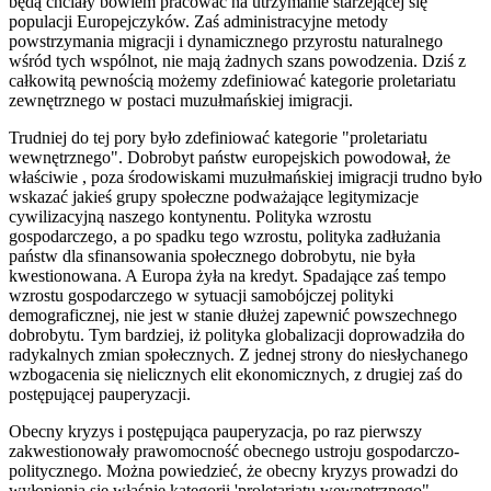
będą chciały bowiem pracować na utrzymanie starzejącej się
populacji Europejczyków. Zaś administracyjne metody
powstrzymania migracji i dynamicznego przyrostu naturalnego
wśród tych wspólnot, nie mają żadnych szans powodzenia. Dziś z
całkowitą pewnością możemy zdefiniować kategorie proletariatu
zewnętrznego w postaci muzułmańskiej imigracji.
Trudniej do tej pory było zdefiniować kategorie "proletariatu
wewnętrznego". Dobrobyt państw europejskich powodował, że
właściwie , poza środowiskami muzułmańskiej imigracji trudno było
wskazać jakieś grupy społeczne podważające legitymizacje
cywilizacyjną naszego kontynentu. Polityka wzrostu
gospodarczego, a po spadku tego wzrostu, polityka zadłużania
państw dla sfinansowania społecznego dobrobytu, nie była
kwestionowana. A Europa żyła na kredyt. Spadające zaś tempo
wzrostu gospodarczego w sytuacji samobójczej polityki
demograficznej, nie jest w stanie dłużej zapewnić powszechnego
dobrobytu. Tym bardziej, iż polityka globalizacji doprowadziła do
radykalnych zmian społecznych. Z jednej strony do niesłychanego
wzbogacenia się nielicznych elit ekonomicznych, z drugiej zaś do
postępującej pauperyzacji.
Obecny kryzys i postępująca pauperyzacja, po raz pierwszy
zakwestionowały prawomocność obecnego ustroju gospodarczo-
politycznego. Można powiedzieć, że obecny kryzys prowadzi do
wyłonienia się właśnie kategorii 'proletariatu wewnętrznego"