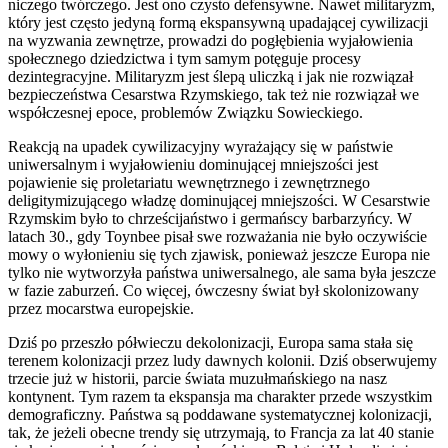
niczego twórczego. Jest ono czysto defensywne. Nawet militaryzm,
który jest często jedyną formą ekspansywną upadającej cywilizacji
na wyzwania zewnętrze, prowadzi do pogłębienia wyjałowienia
społecznego dziedzictwa i tym samym potęguje procesy
dezintegracyjne. Militaryzm jest ślepą uliczką i jak nie rozwiązał
bezpieczeństwa Cesarstwa Rzymskiego, tak też nie rozwiązał we
współczesnej epoce, problemów Związku Sowieckiego.
Reakcją na upadek cywilizacyjny wyrażający się w państwie
uniwersalnym i wyjałowieniu dominującej mniejszości jest
pojawienie się proletariatu wewnętrznego i zewnętrznego
deligitymizującego władzę dominującej mniejszości. W Cesarstwie
Rzymskim było to chrześcijaństwo i germańscy barbarzyńcy. W
latach 30., gdy Toynbee pisał swe rozważania nie było oczywiście
mowy o wyłonieniu się tych zjawisk, ponieważ jeszcze Europa nie
tylko nie wytworzyła państwa uniwersalnego, ale sama była jeszcze
w fazie zaburzeń. Co więcej, ówczesny świat był skolonizowany
przez mocarstwa europejskie.
Dziś po przeszło półwieczu dekolonizacji, Europa sama stała się
terenem kolonizacji przez ludy dawnych kolonii. Dziś obserwujemy
trzecie już w historii, parcie świata muzułmańskiego na nasz
kontynent. Tym razem ta ekspansja ma charakter przede wszystkim
demograficzny. Państwa są poddawane systematycznej kolonizacji,
tak, że jeżeli obecne trendy się utrzymają, to Francja za lat 40 stanie