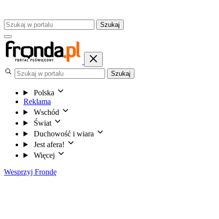
Szukaj
Szukaj
Polska
Reklama
Wschód
Świat
Duchowość i wiara
Jest afera!
Więcej
Wesprzyj Frondę