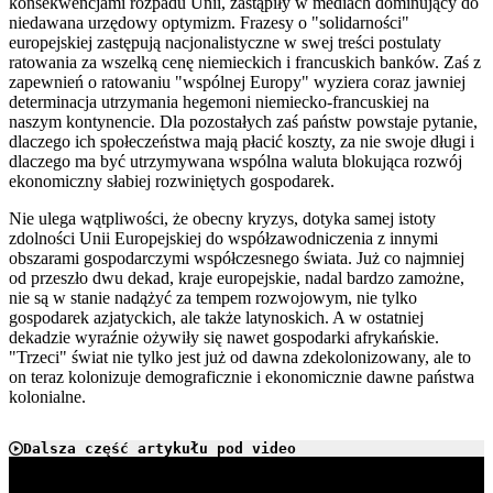
konsekwencjami rozpadu Unii, zastąpiły w mediach dominujący do
niedawana urzędowy optymizm. Frazesy o "solidarności"
europejskiej zastępują nacjonalistyczne w swej treści postulaty
ratowania za wszelką cenę niemieckich i francuskich banków. Zaś z
zapewnień o ratowaniu "wspólnej Europy" wyziera coraz jawniej
determinacja utrzymania hegemoni niemiecko-francuskiej na
naszym kontynencie. Dla pozostałych zaś państw powstaje pytanie,
dlaczego ich społeczeństwa mają płacić koszty, za nie swoje długi i
dlaczego ma być utrzymywana wspólna waluta blokująca rozwój
ekonomiczny słabiej rozwiniętych gospodarek.
Nie ulega wątpliwości, że obecny kryzys, dotyka samej istoty
zdolności Unii Europejskiej do współzawodniczenia z innymi
obszarami gospodarczymi współczesnego świata. Już co najmniej
od przeszło dwu dekad, kraje europejskie, nadal bardzo zamożne,
nie są w stanie nadążyć za tempem rozwojowym, nie tylko
gospodarek azjatyckich, ale także latynoskich. A w ostatniej
dekadzie wyraźnie ożywiły się nawet gospodarki afrykańskie.
"Trzeci" świat nie tylko jest już od dawna zdekolonizowany, ale to
on teraz kolonizuje demograficznie i ekonomicznie dawne państwa
kolonialne.
Dalsza część artykułu pod video