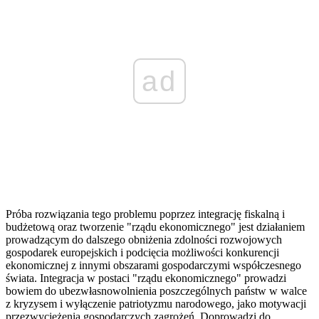
ad
Próba rozwiązania tego problemu poprzez integrację fiskalną i
budżetową oraz tworzenie "rządu ekonomicznego" jest działaniem
prowadzącym do dalszego obniżenia zdolności rozwojowych
gospodarek europejskich i podcięcia możliwości konkurencji
ekonomicznej z innymi obszarami gospodarczymi współczesnego
świata. Integracja w postaci "rządu ekonomicznego" prowadzi
bowiem do ubezwłasnowolnienia poszczególnych państw w walce
z kryzysem i wyłączenie patriotyzmu narodowego, jako motywacji
przezwyciężenia gospodarczych zagrożeń. Doprowadzi do