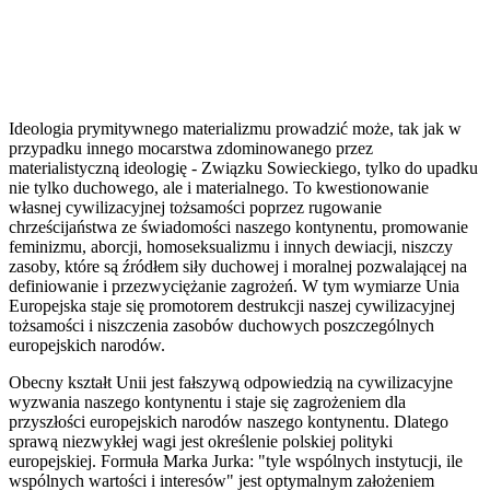
Ideologia prymitywnego materializmu prowadzić może, tak jak w
przypadku innego mocarstwa zdominowanego przez
materialistyczną ideologię - Związku Sowieckiego, tylko do upadku
nie tylko duchowego, ale i materialnego. To kwestionowanie
własnej cywilizacyjnej tożsamości poprzez rugowanie
chrześcijaństwa ze świadomości naszego kontynentu, promowanie
feminizmu, aborcji, homoseksualizmu i innych dewiacji, niszczy
zasoby, które są źródłem siły duchowej i moralnej pozwalającej na
definiowanie i przezwyciężanie zagrożeń. W tym wymiarze Unia
Europejska staje się promotorem destrukcji naszej cywilizacyjnej
tożsamości i niszczenia zasobów duchowych poszczególnych
europejskich narodów.
Obecny kształt Unii jest fałszywą odpowiedzią na cywilizacyjne
wyzwania naszego kontynentu i staje się zagrożeniem dla
przyszłości europejskich narodów naszego kontynentu. Dlatego
sprawą niezwykłej wagi jest określenie polskiej polityki
europejskiej. Formuła Marka Jurka: "tyle wspólnych instytucji, ile
wspólnych wartości i interesów" jest optymalnym założeniem