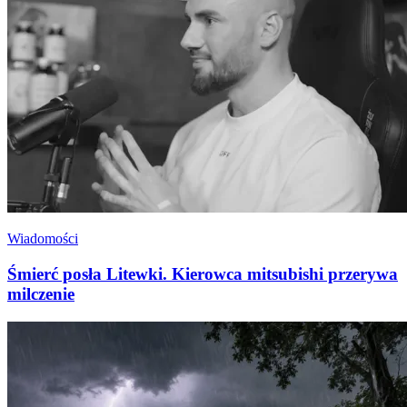
Wiadomości
Śmierć posła Litewki. Kierowca mitsubishi przerywa
milczenie