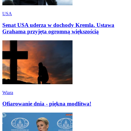
USA
Senat USA uderza w dochody Kremla. Ustawa
Grahama przyjęta ogromną większością
Wiara
Ofiarowanie dnia - piękna modlitwa!