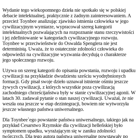
Wydanie tego wiekopomnego dzieła nie spotkało się w polskiej
debacie intelektualnej, praktycznie z żadnym zainteresowaniem. A
przecież Toynbee analizując zjawisko istnienia człowieka w jego
cywilizacyjnym wymiarze, wypracował szereg kategorii
intelektualnych pozwalających na rozpoznanie stanu rzeczywistości
i jej zdefiniowanie w kategoriach cywilizacyjnego rozwoju.
Toynbee w przeciwieństwie do Oswalda Spenglera nie jest
deterministą. Uważa, że to ostatecznie zdolności człowieka do
odpowiedzi na cywilizacyjne wyzwania decydują o charakterze
jego społecznego rozwoju.
Używa on szereg kategorii do opisania powstania, rozwoju i upadku
cywilizacji na przykładzie dwudziestu sześciu wyodrębnionych
formacji. Gdy pisał swoje dzieło uznawał istnienie ośmiu jeszcze
żywych cywilizacji, z których wszystkie poza cywilizacją
zachodniego chrześcijaństwa były w stanie cywilizacyjnej agonii. W
latach 30. zadawał pytanie o stan naszej cywilizacji. Uważał, że nie
weszła ona jeszcze w etap dezintegracji, bowiem nie wytworzyła
jeszcze własnego państwa uniwersalnego.
Dla Toynbee`ego powstanie państwa uniwersalnego, takiego jak na
przykład Cesarstwo Rzymskie dla cywilizacji helleńskiej było
symptomem upadku, wyrażającym się w zaniku zdolności
twórczych. Dla tego autora państwa uniwersalne powstawały po