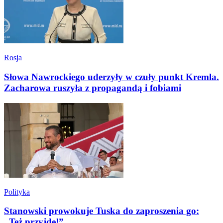
Rosja
Słowa Nawrockiego uderzyły w czuły punkt Kremla.
Zacharowa ruszyła z propagandą i fobiami
Polityka
Stanowski prowokuje Tuska do zaproszenia go:
„Też przyjdę!”