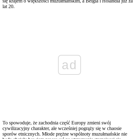
się krajem o większości muzułmańskim, a Belgia i Holandia już za
lat 20.
ad
To spowoduje, że zachodnia część Europy zmieni swój
cywilizacyjny charakter, ale wcześniej pogrąży się w chaosie
sporów etnicznych. Młode prężne wspólnoty muzułmańskie nie