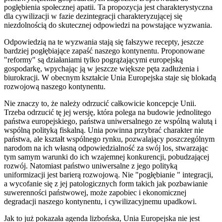
pogłębienia społecznej apatii. Ta propozycja jest charakterystyczna
dla cywilizacji w fazie dezintegracji charakteryzującej się
niezdolnością do skutecznej odpowiedzi na powstające wyzwania.
Odpowiedzią na te wyzwania stają się fałszywe recepty, jeszcze
bardziej pogłębiające zapaść naszego kontynentu. Proponowane
"reformy" są działaniami tylko pogrążającymi europejską
gospodarkę, wpychając ją w jeszcze większe pęta zadłużenia i
biurokracji. W obecnym kształcie Unia Europejska staje się blokadą
rozwojową naszego kontynentu.
Nie znaczy to, że należy odrzucić całkowicie koncepcje Unii.
Trzeba odrzucić tę jej wersję, która polega na budowie jednolitego
państwa europejskiego, państwa uniwersalnego ze wspólną walutą i
wspólną polityką fiskalną. Unia powinna przybrać charakter nie
państwa, ale kształt wspólnego rynku, pozwalający poszczególnym
narodom na ich własną odpowiedzialność za swój los, stwarzając
tym samym warunki do ich wzajemnej konkurencji, pobudzającej
rozwój. Natomiast państwo uniwersalne z jego polityką
uniformizacji jest barierą rozwojową. Nie "pogłębianie " integracji,
a wycofanie się z jej patologicznych form takich jak pozbawianie
suwerenności państwowej, może zapobiec i ekonomicznej
degradacji naszego kontynentu, i cywilizacyjnemu upadkowi.
Jak to już pokazała agenda lizbońska, Unia Europejska nie jest