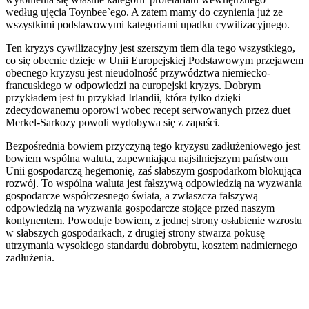
według ujęcia Toynbee`ego. A zatem mamy do czynienia już ze
wszystkimi podstawowymi kategoriami upadku cywilizacyjnego.
Ten kryzys cywilizacyjny jest szerszym tłem dla tego wszystkiego,
co się obecnie dzieje w Unii Europejskiej Podstawowym przejawem
obecnego kryzysu jest nieudolność przywództwa niemiecko-
francuskiego w odpowiedzi na europejski kryzys. Dobrym
przykładem jest tu przykład Irlandii, która tylko dzięki
zdecydowanemu oporowi wobec recept serwowanych przez duet
Merkel-Sarkozy powoli wydobywa się z zapaści.
Bezpośrednia bowiem przyczyną tego kryzysu zadłużeniowego jest
bowiem wspólna waluta, zapewniająca najsilniejszym państwom
Unii gospodarczą hegemonię, zaś słabszym gospodarkom blokująca
rozwój. To wspólna waluta jest fałszywą odpowiedzią na wyzwania
gospodarcze współczesnego świata, a zwłaszcza fałszywą
odpowiedzią na wyzwania gospodarcze stojące przed naszym
kontynentem. Powoduje bowiem, z jednej strony osłabienie wzrostu
w słabszych gospodarkach, z drugiej strony stwarza pokusę
utrzymania wysokiego standardu dobrobytu, kosztem nadmiernego
zadłużenia.