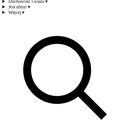
Duchowość i wiara
▾
Jest afera!
▾
Więcej
▾