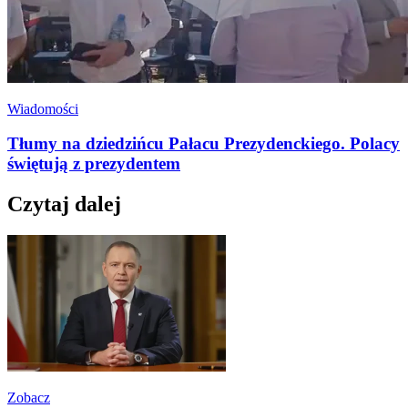
Wiadomości
Tłumy na dziedzińcu Pałacu Prezydenckiego. Polacy
świętują z prezydentem
Czytaj dalej
Zobacz