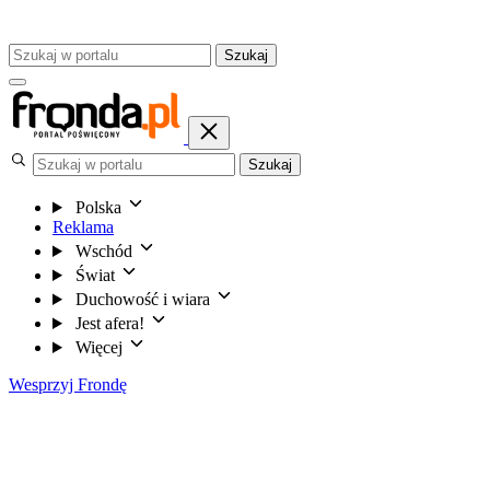
Szukaj
Szukaj
Polska
Reklama
Wschód
Świat
Duchowość i wiara
Jest afera!
Więcej
Wesprzyj Frondę