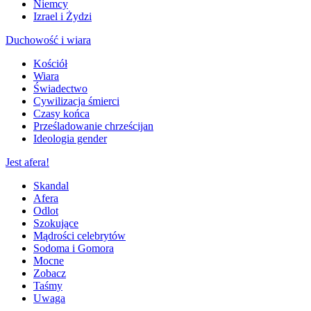
Niemcy
Izrael i Żydzi
Duchowość i wiara
Kościół
Wiara
Świadectwo
Cywilizacja śmierci
Czasy końca
Prześladowanie chrześcijan
Ideologia gender
Jest afera!
Skandal
Afera
Odlot
Szokujące
Mądrości celebrytów
Sodoma i Gomora
Mocne
Zobacz
Taśmy
Uwaga