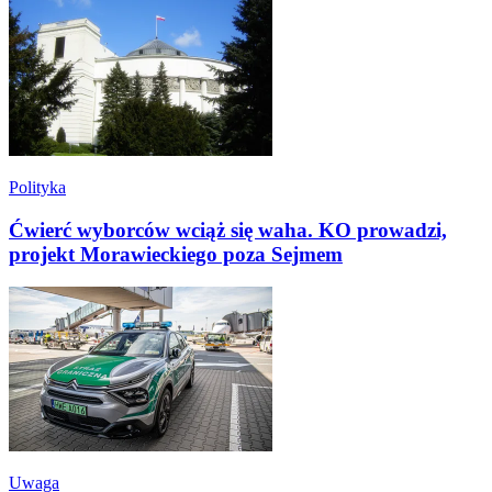
Polityka
Ćwierć wyborców wciąż się waha. KO prowadzi,
projekt Morawieckiego poza Sejmem
Uwaga