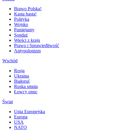
Brawo Polska!
Kasta basta!
Polityka
Wojsko
Pamiętamy
Sondaż
Wieści z kraju
Prawo i Sprawiedliwość
Antypolonizm
Wschód
Rosja
Ukraina
Białoruś
Ruska smuta
Łowcy onuc
Świat
Unia Europejska
Europa
USA
NATO