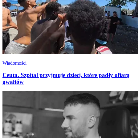
Wiadomości
Ceuta. Szpital przyjmuje dzieci, które padły ofiarą
gwałtów