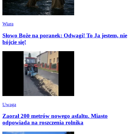
Wiara
Słowo Boże na poranek: Odwagi! To Ja jestem, nie
bójcie się!
Uwaga
Zaorał 200 metrów nowego asfaltu. Miasto
odpowiada na roszczenia rolnika