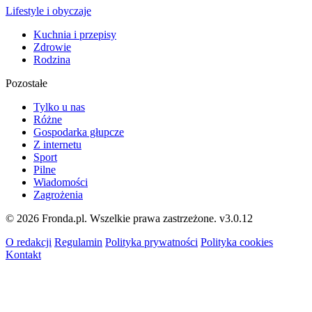
Lifestyle i obyczaje
Kuchnia i przepisy
Zdrowie
Rodzina
Pozostałe
Tylko u nas
Różne
Gospodarka głupcze
Z internetu
Sport
Pilne
Wiadomości
Zagrożenia
© 2026 Fronda.pl. Wszelkie prawa zastrzeżone.
v3.0.12
O redakcji
Regulamin
Polityka prywatności
Polityka cookies
Kontakt