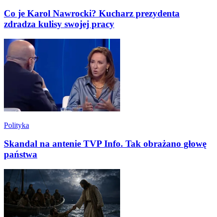
Co je Karol Nawrocki? Kucharz prezydenta
zdradza kulisy swojej pracy
Polityka
Skandal na antenie TVP Info. Tak obrażano głowę
państwa