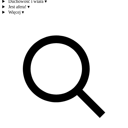
Duchowość i wiara
▾
Jest afera!
▾
Więcej
▾