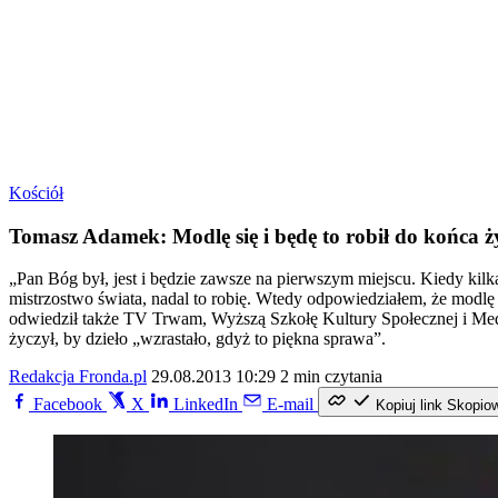
Kościół
Tomasz Adamek: Modlę się i będę to robił do końca ży
„Pan Bóg był, jest i będzie zawsze na pierwszym miejscu. Kiedy kilka
mistrzostwo świata, nadal to robię. Wtedy odpowiedziałem, że modlę
odwiedził także TV Trwam, Wyższą Szkołę Kultury Społecznej i Medi
życzył, by dzieło „wzrastało, gdyż to piękna sprawa”.
Redakcja Fronda.pl
29.08.2013 10:29
2 min czytania
Facebook
X
LinkedIn
E-mail
Kopiuj link
Skopio