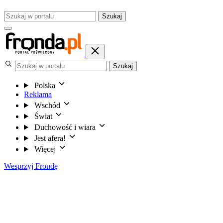
Szukaj
Szukaj
Polska
Reklama
Wschód
Świat
Duchowość i wiara
Jest afera!
Więcej
Wesprzyj Frondę