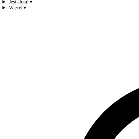
Jest afera!
▾
Więcej
▾