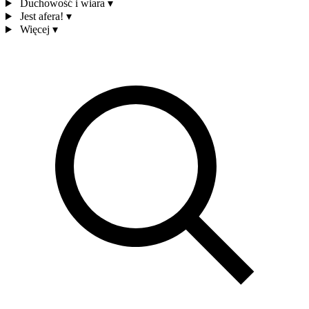
Duchowość i wiara
▾
Jest afera!
▾
Więcej
▾