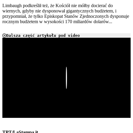
Limbaugh podkreślił też, że Kościół nie mółby docierać do
wiernych, gdyby nie dysponował gigantycznych budżetem, i
przypomniał, że tylko Episkopat Stanów Zjednoczonych dysponuje
rocznym budżetem w wysokości 170 miliardów dolarów...
Dalsza część artykułu pod video
Play
TPT/LaStampa.it