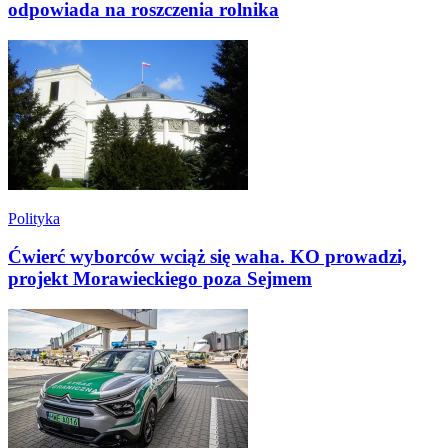
odpowiada na roszczenia rolnika
Polityka
Ćwierć wyborców wciąż się waha. KO prowadzi,
projekt Morawieckiego poza Sejmem