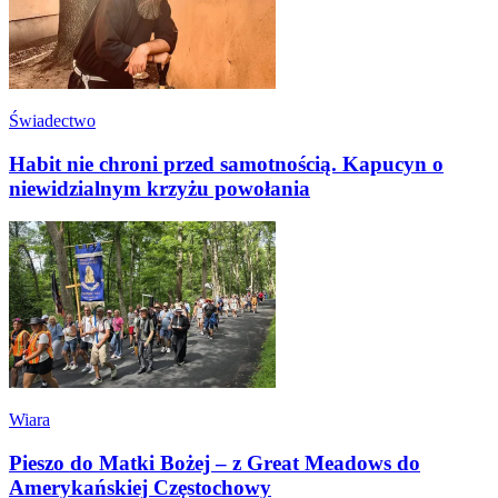
Świadectwo
Habit nie chroni przed samotnością. Kapucyn o
niewidzialnym krzyżu powołania
Wiara
Pieszo do Matki Bożej – z Great Meadows do
Amerykańskiej Częstochowy