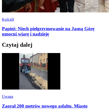
Kościół
Papież: Niech pielgrzymowanie na Jasną Górę
umocni wiarę i nadzieję
Czytaj dalej
Uwaga
Zaorał 200 metrów nowego asfaltu. Miasto