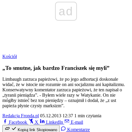
ad
Kościół
„To smutne, jak bardzo Franciszek się myli”
Limbaugh zarzuca papieżowi, że po jego adhortacji doskonale
widać, że w istocie nie rozumie on ani socjalizmu ani kapitalizmu.
Konserwatywny komentator zarzuca papieżowi, że ten napisał o
„tyranii pieniądza”. - Byłem wiele razy w Watykanie. On nie
mógłby istnieć bez ton pieniędzy – oznajmił i dodał, że „z ust
papieża płynie czysty marksizm”.
Redakcja Fronda.pl
05.12.2013 12:37
1 min czytania
Facebook
X
LinkedIn
E-mail
Komentarze
Kopiuj link
Skopiowano