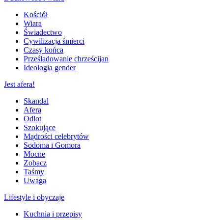
Kościół
Wiara
Świadectwo
Cywilizacja śmierci
Czasy końca
Prześladowanie chrześcijan
Ideologia gender
Jest afera!
Skandal
Afera
Odlot
Szokujące
Mądrości celebrytów
Sodoma i Gomora
Mocne
Zobacz
Taśmy
Uwaga
Lifestyle i obyczaje
Kuchnia i przepisy