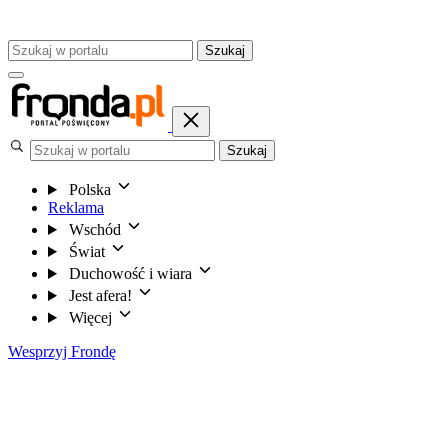
Szukaj
Szukaj
Polska
Reklama
Wschód
Świat
Duchowość i wiara
Jest afera!
Więcej
Wesprzyj Frondę