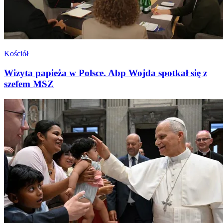
Kościół
Wizyta papieża w Polsce. Abp Wojda spotkał się z
szefem MSZ