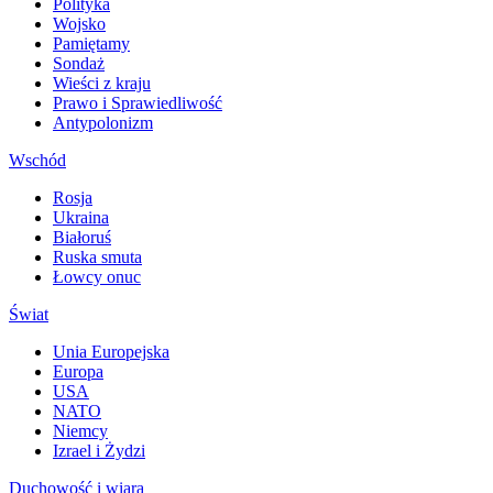
Polityka
Wojsko
Pamiętamy
Sondaż
Wieści z kraju
Prawo i Sprawiedliwość
Antypolonizm
Wschód
Rosja
Ukraina
Białoruś
Ruska smuta
Łowcy onuc
Świat
Unia Europejska
Europa
USA
NATO
Niemcy
Izrael i Żydzi
Duchowość i wiara