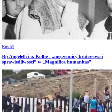
Kościół
Bp Angelelli i o. Kolbe - „męczennicy braterstwa i
sprawiedliwości” w „Magnifica humanitas”