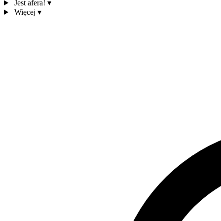
Jest afera!
▾
Więcej
▾