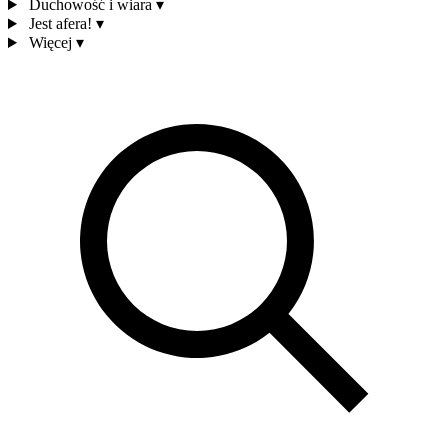
Duchowość i wiara
▾
Jest afera!
▾
Więcej
▾