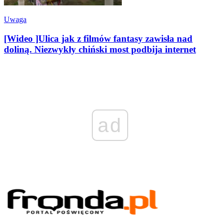
Uwaga
[Wideo ]Ulica jak z filmów fantasy zawisła nad
doliną. Niezwykły chiński most podbija internet
ad