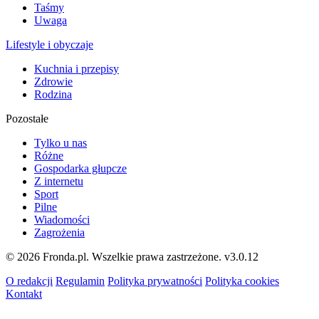
Taśmy
Uwaga
Lifestyle i obyczaje
Kuchnia i przepisy
Zdrowie
Rodzina
Pozostałe
Tylko u nas
Różne
Gospodarka głupcze
Z internetu
Sport
Pilne
Wiadomości
Zagrożenia
© 2026 Fronda.pl. Wszelkie prawa zastrzeżone.
v3.0.12
O redakcji
Regulamin
Polityka prywatności
Polityka cookies
Kontakt