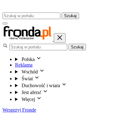
Szukaj
Szukaj
Polska
Reklama
Wschód
Świat
Duchowość i wiara
Jest afera!
Więcej
Wesprzyj Frondę