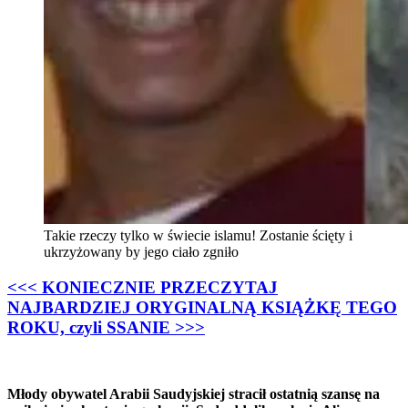
Takie rzeczy tylko w świecie islamu! Zostanie ścięty i
ukrzyżowany by jego ciało zgniło
<<< KONIECZNIE PRZECZYTAJ
NAJBARDZIEJ ORYGINALNĄ KSIĄŻKĘ TEGO
ROKU, czyli SSANIE >>>
Młody obywatel Arabii Saudyjskiej stracił ostatnią szansę na