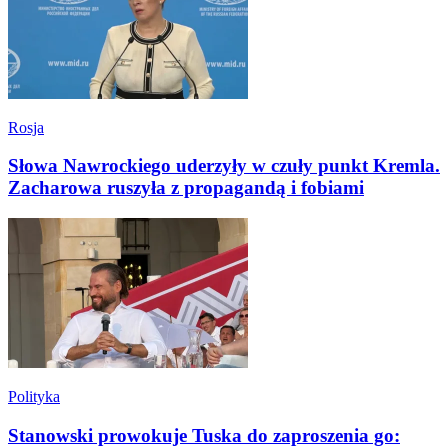
Rosja
Słowa Nawrockiego uderzyły w czuły punkt Kremla.
Zacharowa ruszyła z propagandą i fobiami
Polityka
Stanowski prowokuje Tuska do zaproszenia go: