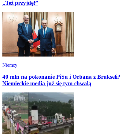
„Też przyjdę!”
Niemcy
40 mln na pokonanie PiSu i Orbana z Brukseli?
Niemieckie media już się tym chwalą