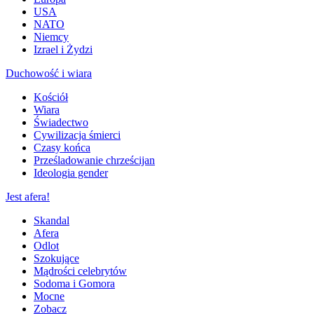
USA
NATO
Niemcy
Izrael i Żydzi
Duchowość i wiara
Kościół
Wiara
Świadectwo
Cywilizacja śmierci
Czasy końca
Prześladowanie chrześcijan
Ideologia gender
Jest afera!
Skandal
Afera
Odlot
Szokujące
Mądrości celebrytów
Sodoma i Gomora
Mocne
Zobacz