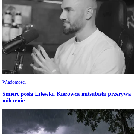
Wiadomości
Śmierć posła Litewki. Kierowca mitsubishi przerywa
milczenie