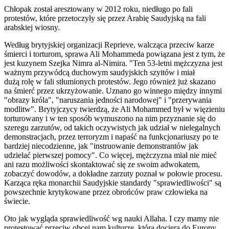
Chłopak został aresztowany w 2012 roku, niedługo po fali
protestów, które przetoczyły się przez Arabię Saudyjską na fali
arabskiej wiosny.
Według brytyjskiej organizacji Reprieve, walcząca przeciw karze
śmierci i torturom, sprawa Ali Mohammeda powiązana jest z tym, że
jest kuzynem Szejka Nimra al-Nimira. "Ten 53-letni mężczyzna jest
ważnym przywódcą duchowym saudyjskich szyitów i miał
dużą rolę w fali stłumionych protestów. Jego również już skazano
na śmierć przez ukrzyżowanie. Uznano go winnego między innymi
"obrazy króla", "naruszania jedności narodowej" i "przerywania
modlitw". Brytyjczycy twierdzą, że Ali Mohammed był w więzieniu
torturowany i w ten sposób wymuszono na nim przyznanie się do
szeregu zarzutów, od takich oczywistych jak udział w nielegalnych
demonstracjach, przez terroryzm i napaść na funkcjonariuszy po te
bardziej niecodzienne, jak "instruowanie demonstrantów jak
udzielać pierwszej pomocy". Co więcej, mężczyzna miał nie mieć
ani razu możliwości skontaktować się ze swoim adwokatem,
zobaczyć dowodów, a dokładne zarzuty poznał w połowie procesu.
Karząca ręka monarchii Saudyjskie standardy "sprawiedliwości" są
powszechnie krytykowane przez obrońców praw człowieka na
świecie.
Oto jak wygląda sprawiedliwość wg nauki Allaha. I czy mamy nie
protestować przeciw obcej nam kulturze, która dociera do Europy.