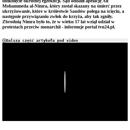
uniknięcie okrutnej egzekucji. Sąd oddalił apelację Ali
Mohammeda al-Nimra, który został skazany na śmierć przez
ukrzyżowanie, które w królestwie Saudów polega na ścięciu, a
następnie przywiązaniu zwłok do krzyża, aby tak zgniły.
Zbrodnią Nimra było to, że w wieku 17 lat wziął udział w
protestach przeciw monarchii - informuje portal tvn24.pl.
Dalsza część artykułu pod video
Play