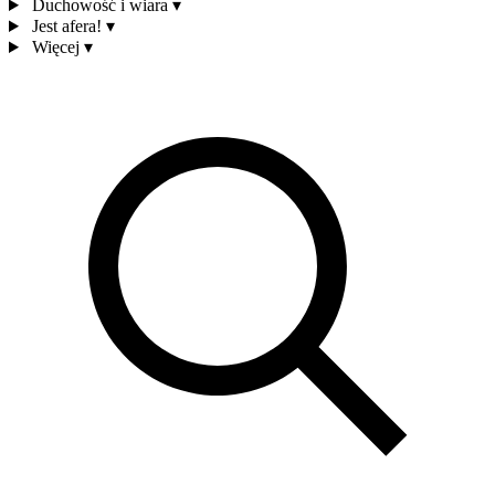
Duchowość i wiara
▾
Jest afera!
▾
Więcej
▾