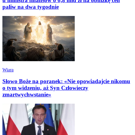
u ministra finansów o 0,8 mld zł na obniżkę cen
paliw na dwa tygodnie
Wiara
Słowo Boże na poranek: «Nie opowiadajcie nikomu
o tym widzeniu, aż Syn Człowieczy
zmartwychwstanie»