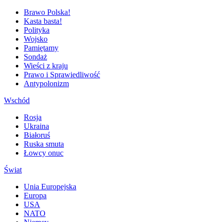
Brawo Polska!
Kasta basta!
Polityka
Wojsko
Pamiętamy
Sondaż
Wieści z kraju
Prawo i Sprawiedliwość
Antypolonizm
Wschód
Rosja
Ukraina
Białoruś
Ruska smuta
Łowcy onuc
Świat
Unia Europejska
Europa
USA
NATO