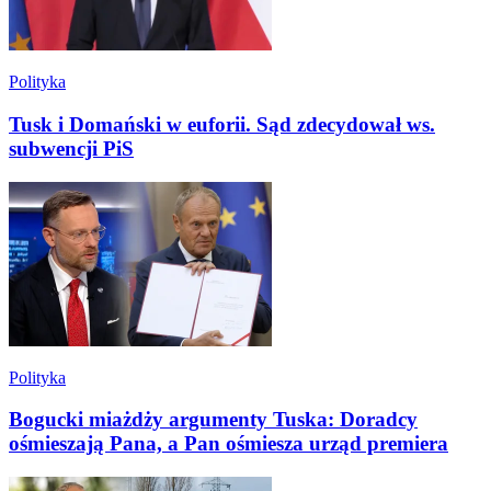
Polityka
Tusk i Domański w euforii. Sąd zdecydował ws.
subwencji PiS
Polityka
Bogucki miażdży argumenty Tuska: Doradcy
ośmieszają Pana, a Pan ośmiesza urząd premiera