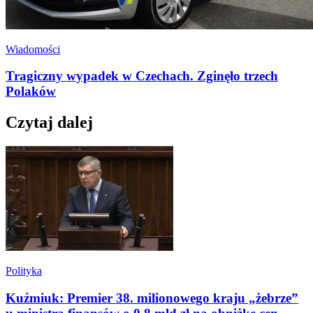
Wiadomości
Tragiczny wypadek w Czechach. Zginęło trzech
Polaków
Czytaj dalej
Polityka
Kuźmiuk: Premier 38. milionowego kraju „żebrze”