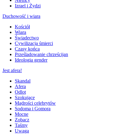
Niemcy
Izrael i Żydzi
Duchowość i wiara
Kościół
Wiara
Świadectwo
Cywilizacja śmierci
Czasy końca
Prześladowanie chrześcijan
Ideologia gender
Jest afera!
Skandal
Afera
Odlot
Szokujące
Mądrości celebrytów
Sodoma i Gomora
Mocne
Zobacz
Taśmy
Uwaga