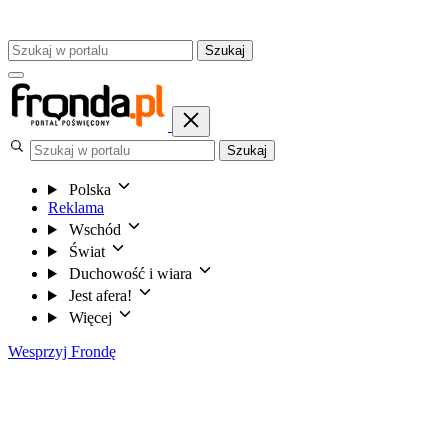
Szukaj
Szukaj
Polska
Reklama
Wschód
Świat
Duchowość i wiara
Jest afera!
Więcej
Wesprzyj Frondę