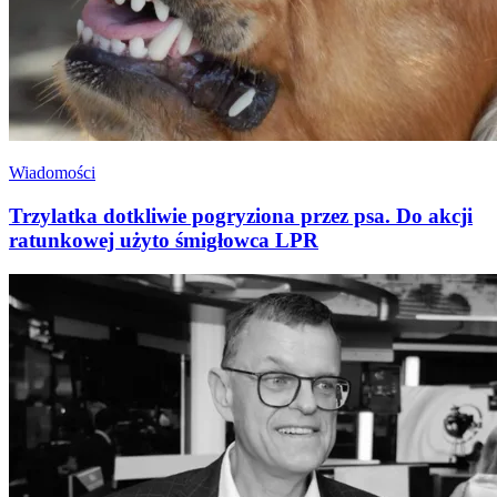
Wiadomości
Trzylatka dotkliwie pogryziona przez psa. Do akcji
ratunkowej użyto śmigłowca LPR