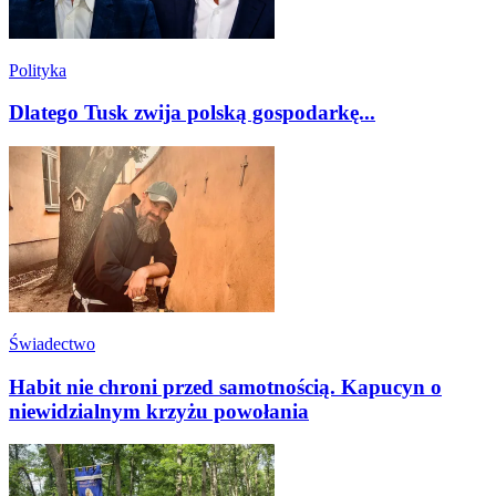
Polityka
Dlatego Tusk zwija polską gospodarkę...
Świadectwo
Habit nie chroni przed samotnością. Kapucyn o
niewidzialnym krzyżu powołania