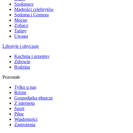
Szokujące
Mądrości celebrytów
Sodoma i Gomora
Mocne
Zobacz
Taśmy
Uwaga
Lifestyle i obyczaje
Kuchnia i przepisy
Zdrowie
Rodzina
Pozostałe
Tylko u nas
Różne
Gospodarka głupcze
Z internetu
Sport
Pilne
Wiadomości
Zagrożenia