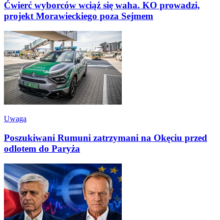
Ćwierć wyborców wciąż się waha. KO prowadzi,
projekt Morawieckiego poza Sejmem
Uwaga
Poszukiwani Rumuni zatrzymani na Okęciu przed
odlotem do Paryża