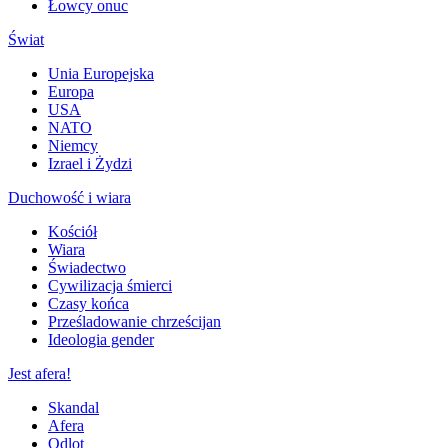
Łowcy onuc
Świat
Unia Europejska
Europa
USA
NATO
Niemcy
Izrael i Żydzi
Duchowość i wiara
Kościół
Wiara
Świadectwo
Cywilizacja śmierci
Czasy końca
Prześladowanie chrześcijan
Ideologia gender
Jest afera!
Skandal
Afera
Odlot