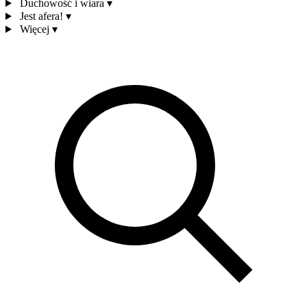
Duchowość i wiara
▾
Jest afera!
▾
Więcej
▾