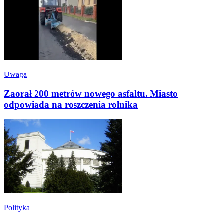
Uwaga
Zaorał 200 metrów nowego asfaltu. Miasto
odpowiada na roszczenia rolnika
Polityka