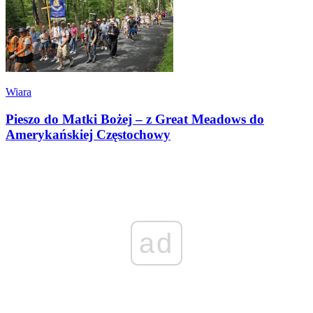
Wiara
Pieszo do Matki Bożej – z Great Meadows do
Amerykańskiej Częstochowy
ad