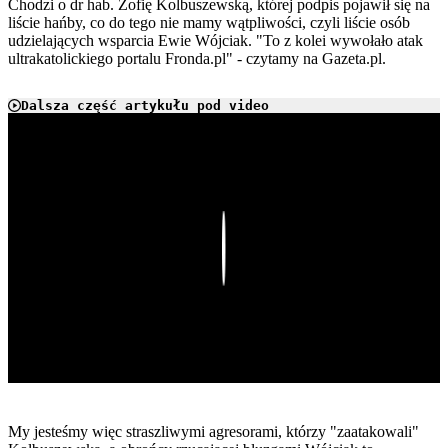
Chodzi o dr hab. Zofię Kolbuszewską, której podpis pojawił się na
liście hańby, co do tego nie mamy wątpliwości, czyli liście osób
udzielających wsparcia Ewie Wójciak. "To z kolei wywołało atak
ultrakatolickiego portalu Fronda.pl" - czytamy na Gazeta.pl.
Dalsza część artykułu pod video
Play
My jesteśmy więc straszliwymi agresorami, którzy "zaatakowali"