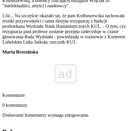
Kolbuszewską, a obrońcy rzucającej bluzgami Wójciak to
"intelektualiści, artyści i naukowcy".
Cóż... Na szczęście okazało się, że pani Kolbuszewska zachowała
resztki przyzwoitości i sama złożyła rezygnację z funkcji
prodziekana Wydziału Nauk Humanistycznych KUL. - O tym, czy
rezygnacja pani profesor zostanie przyjęta zadecyduje w czasie
głosowania Rada Wydziału - powiedziała w rozmowie z Kurierem
Lubelskim Lidia Jaskuła, rzecznik KUL.
Marta Brzezińska
ad
Komentarze
0 komentarzy
Dodawanie komentarzy wymaga zalogowania.