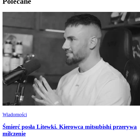
Polecane
Wiadomości
Śmierć posła Litewki. Kierowca mitsubishi przerywa
milczenie