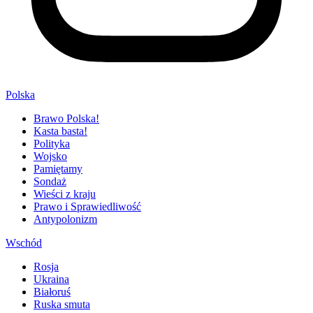
Polska
Brawo Polska!
Kasta basta!
Polityka
Wojsko
Pamiętamy
Sondaż
Wieści z kraju
Prawo i Sprawiedliwość
Antypolonizm
Wschód
Rosja
Ukraina
Białoruś
Ruska smuta