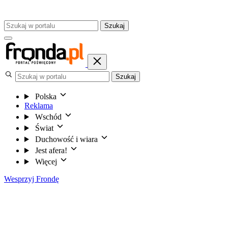
Szukaj
Szukaj
Polska
Reklama
Wschód
Świat
Duchowość i wiara
Jest afera!
Więcej
Wesprzyj Frondę