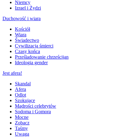
Niemcy
Izrael i Żydzi
Duchowość i wiara
Kościół
Wiara
Świadectwo
Cywilizacja śmierci
Czasy końca
Prześladowanie chrześcijan
Ideologia gender
Jest afera!
Skandal
Afera
Odlot
Szokujące
Mądrości celebrytów
Sodoma i Gomora
Mocne
Zobacz
Taśmy
Uwaga