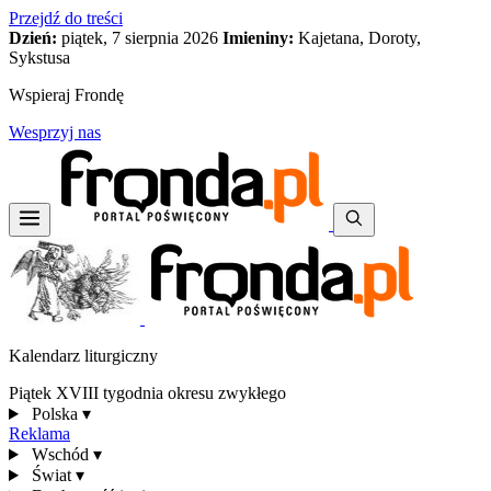
Przejdź do treści
Dzień:
piątek, 7 sierpnia 2026
Imieniny:
Kajetana, Doroty,
Sykstusa
Wspieraj Frondę
Wesprzyj nas
Kalendarz liturgiczny
Piątek XVIII tygodnia okresu zwykłego
Polska
▾
Reklama
Wschód
▾
Świat
▾