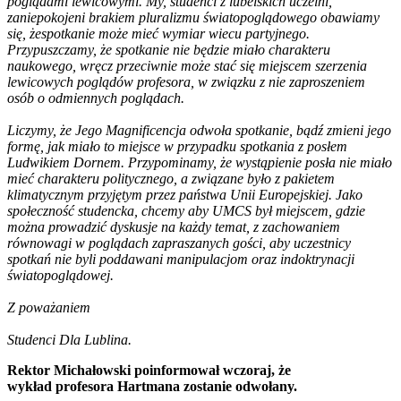
poglądami lewicowymi. My, studenci z lubelskich uczelni,
zaniepokojeni brakiem pluralizmu światopoglądowego obawiamy
się, że
spotkanie
może mieć wymiar wiecu partyjnego.
Przypuszczamy, że spotkanie nie będzie miało charakteru
naukowego, wręcz przeciwnie może stać się miejscem szerzenia
lewicowych poglądów profesora, w związku z nie zaproszeniem
osób o odmiennych poglądach.
Liczymy, że Jego Magnificencja odwoła spotkanie, bądź zmieni jego
formę, jak miało to miejsce w przypadku spotkania z posłem
Ludwikiem Dornem. Przypominamy, że wystąpienie posła nie miało
mieć charakteru politycznego, a związane było z pakietem
klimatycznym przyjętym przez państwa Unii Europejskiej. Jako
społeczność studencka, chcemy aby UMCS był miejscem, gdzie
można prowadzić dyskusje na każdy temat, z zachowaniem
równowagi w poglądach zapraszanych gości, aby uczestnicy
spotkań nie byli poddawani manipulacjom oraz indoktrynacji
światopoglądowej.
Z poważaniem
Studenci Dla Lublina.
Rektor Michałowski poinformował wczoraj, że
wykład
profesora
Hartmana zostanie odwołany.