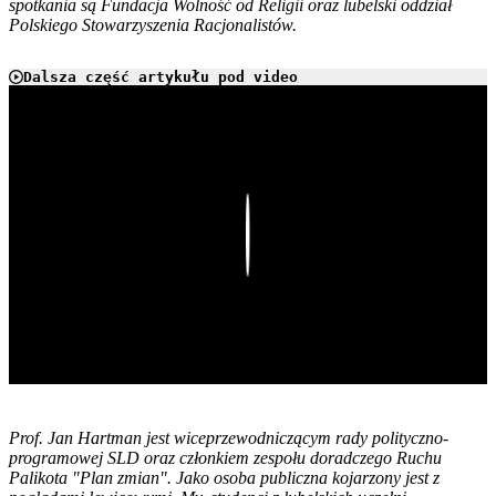
spotkania są Fundacja Wolność od Religii oraz lubelski oddział
Polskiego Stowarzyszenia Racjonalistów.
Dalsza część artykułu pod video
Play
Prof. Jan Hartman jest wiceprzewodniczącym rady polityczno-
programowej SLD oraz członkiem zespołu doradczego Ruchu
Palikota "Plan zmian". Jako osoba publiczna kojarzony jest z