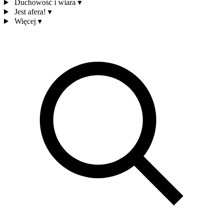
Duchowość i wiara
▾
Jest afera!
▾
Więcej
▾