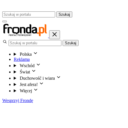
Szukaj
Szukaj
Polska
Reklama
Wschód
Świat
Duchowość i wiara
Jest afera!
Więcej
Wesprzyj Frondę