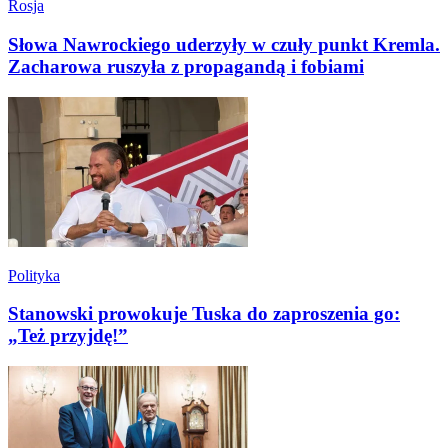
Rosja
Słowa Nawrockiego uderzyły w czuły punkt Kremla.
Zacharowa ruszyła z propagandą i fobiami
Polityka
Stanowski prowokuje Tuska do zaproszenia go:
„Też przyjdę!”