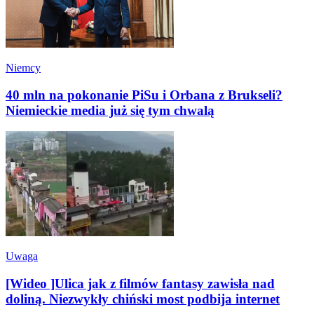
Niemcy
40 mln na pokonanie PiSu i Orbana z Brukseli?
Niemieckie media już się tym chwalą
Uwaga
[Wideo ]Ulica jak z filmów fantasy zawisła nad
doliną. Niezwykły chiński most podbija internet