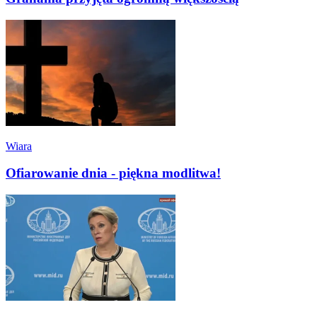
Wiara
Ofiarowanie dnia - piękna modlitwa!