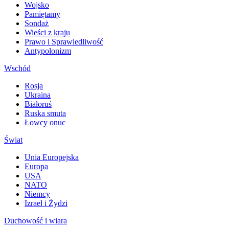
Wojsko
Pamiętamy
Sondaż
Wieści z kraju
Prawo i Sprawiedliwość
Antypolonizm
Wschód
Rosja
Ukraina
Białoruś
Ruska smuta
Łowcy onuc
Świat
Unia Europejska
Europa
USA
NATO
Niemcy
Izrael i Żydzi
Duchowość i wiara