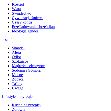
Kościół
Wiara
Świadectwo
Cywilizacja śmierci
Czasy końca
Prześladowanie chrześcijan
Ideologia gender
Jest afera!
Skandal
Afera
Odlot
Szokujące
Mądrości celebrytów
Sodoma i Gomora
Mocne
Zobacz
Taśmy
Uwaga
Lifestyle i obyczaje
Kuchnia i przepisy
Zdrowie