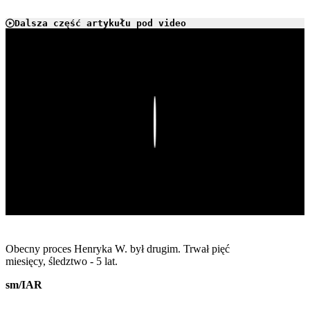
Dalsza część artykułu pod video
Play
Obecny proces Henryka W. był drugim. Trwał pięć
miesięcy, śledztwo - 5 lat.
sm/IAR