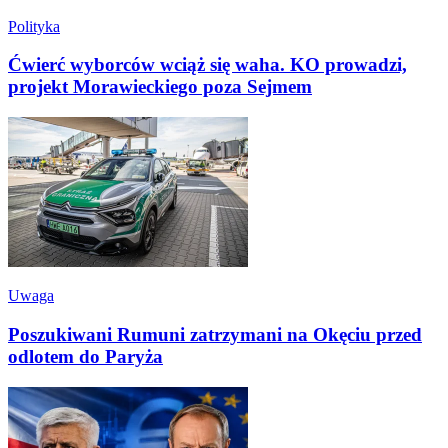
Polityka
Ćwierć wyborców wciąż się waha. KO prowadzi,
projekt Morawieckiego poza Sejmem
Uwaga
Poszukiwani Rumuni zatrzymani na Okęciu przed
odlotem do Paryża