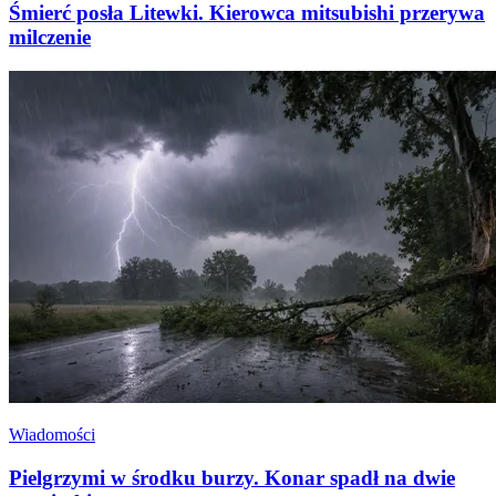
Śmierć posła Litewki. Kierowca mitsubishi przerywa
milczenie
Wiadomości
Pielgrzymi w środku burzy. Konar spadł na dwie