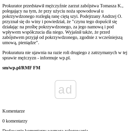
Prokurator przedstawił mężczyźnie zarzut zabójstwa Tomasza K.,
polegający na tym, że przy użyciu noża spowodował u
pokrzywdzonego rozległą ranę ciętą szyi. Podejrzany Andrzej O.
przyznał się do winy i powiedział, że "czynu tego dopuścił się
działając na prośbę pokrzywdzonego, za jego namową i pod
wpływem współczucia dla niego. Wyjaśnił także, że przed
zabójstwem przyjął od pokrzywdzonego, zgodnie z wcześniejszą
umową, pieniądze".
Prokuratura nie ujawnia na razie roli drugiego z zatrzymanych w tej
sprawie mężczyzn - informuje wp.pl.
sm/wp.pl/RMF FM
ad
Komentarze
0 komentarzy
Dodawanie komentarzy wymaga zalogowania.