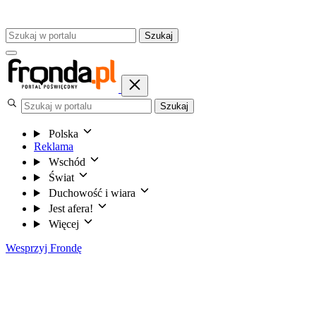
Szukaj
Szukaj
Polska
Reklama
Wschód
Świat
Duchowość i wiara
Jest afera!
Więcej
Wesprzyj Frondę