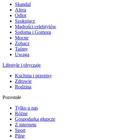
Skandal
Afera
Odlot
Szokujące
Mądrości celebrytów
Sodoma i Gomora
Mocne
Zobacz
Taśmy
Uwaga
Lifestyle i obyczaje
Kuchnia i przepisy
Zdrowie
Rodzina
Pozostałe
Tylko u nas
Różne
Gospodarka głupcze
Z internetu
Sport
Pilne