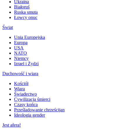
Ukraina
Białoruś
Ruska smuta
Łowcy onuc
Świat
Unia Europejska
Europa
USA
NATO
Niemcy
Izrael i Żydzi
Duchowość i wiara
Kościół
Wiara
Świadectwo
Cywilizacja śmierci
Czasy końca
Prześladowanie chrześcijan
Ideologia gender
Jest afera!