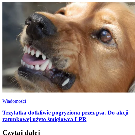
Wiadomości
Trzylatka dotkliwie pogryziona przez psa. Do akcji
ratunkowej użyto śmigłowca LPR
Czytaj dalej