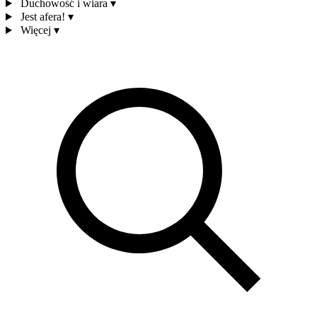
Duchowość i wiara
▾
Jest afera!
▾
Więcej
▾