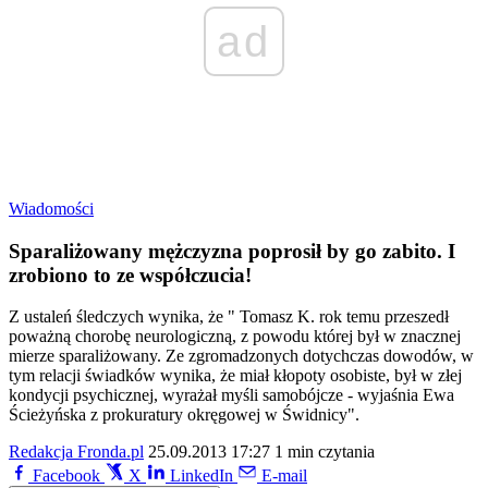
ad
Wiadomości
Sparaliżowany mężczyzna poprosił by go zabito. I
zrobiono to ze współczucia!
Z ustaleń śledczych wynika, że " Tomasz K. rok temu przeszedł
poważną chorobę neurologiczną, z powodu której był w znacznej
mierze sparaliżowany. Ze zgromadzonych dotychczas dowodów, w
tym relacji świadków wynika, że miał kłopoty osobiste, był w złej
kondycji psychicznej, wyrażał myśli samobójcze - wyjaśnia Ewa
Ścieżyńska z prokuratury okręgowej w Świdnicy".
Redakcja Fronda.pl
25.09.2013 17:27
1 min czytania
Facebook
X
LinkedIn
E-mail