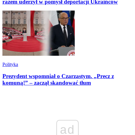
razem uderzył w pomysł deportacji Ukraińców
Polityka
Prezydent wspomniał o Czarzastym. „Precz z
komuną!” – zaczął skandować tłum
ad