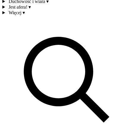
Duchowość i wiara
▾
Jest afera!
▾
Więcej
▾