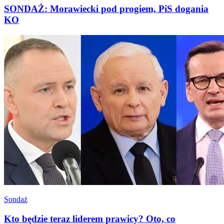
SONDAŻ: Morawiecki pod progiem, PiS dogania
KO
Sondaż
Kto będzie teraz liderem prawicy? Oto, co