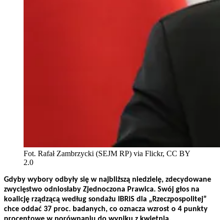
Fot. Rafał Zambrzycki (SEJM RP) via Flickr, CC BY
2.0
Gdyby wybory odbyły się w najbliższą niedzielę, zdecydowane
zwycięstwo odniosłaby Zjednoczona Prawica. Swój głos na
koalicję rządzącą według sondażu IBRiS dla „Rzeczpospolitej”
chce oddać 37 proc. badanych, co oznacza wzrost o 4 punkty
procentowe w porównaniu do wyniku z kwietnia.