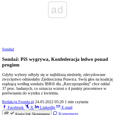
ad
Sondaż
Sondaż: PiS wygrywa, Konfederacja ledwo ponad
progiem
Gdyby wybory odbyły się w najbliższą niedzielę, zdecydowane
zwycięstwo odniosłaby Zjednoczona Prawica. Swój głos na koalicję
rządzącą według sondażu IBRiS dla „Rzeczpospolitej” chce oddać
37 proc. badanych, co oznacza wzrost o 4 punkty procentowe w
porównaniu do wyniku z kwietnia.
Redakcja Fronda.pl
24.05.2022 05:20
1 min czytania
Facebook
X
LinkedIn
E-mail
Komentarze
Kopiuj link
Skopiowano