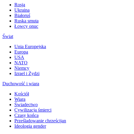
Rosja
Ukraina
Białoruś
Ruska smuta
Łowcy onuc
Świat
Unia Europejska
Europa
USA
NATO
Niemcy
Izrael i Żydzi
Duchowość i wiara
Kościół
Wiara
Świadectwo
Cywilizacja śmierci
Czasy końca
Prześladowanie chrześcijan
Ideologia gender