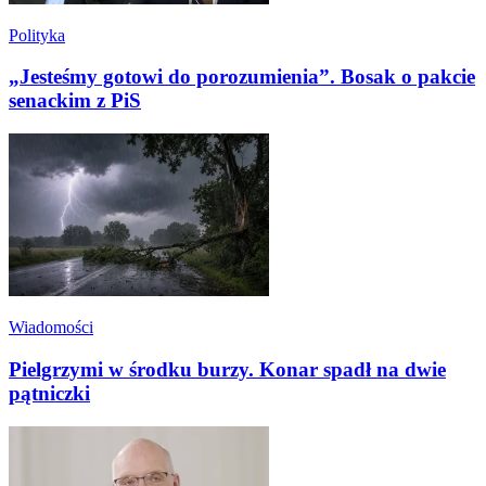
Polityka
„Jesteśmy gotowi do porozumienia”. Bosak o pakcie
senackim z PiS
Wiadomości
Pielgrzymi w środku burzy. Konar spadł na dwie
pątniczki