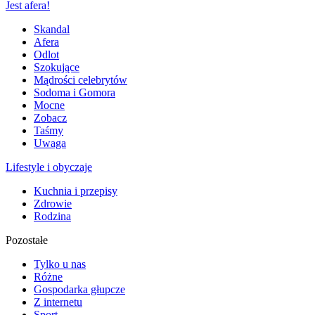
Jest afera!
Skandal
Afera
Odlot
Szokujące
Mądrości celebrytów
Sodoma i Gomora
Mocne
Zobacz
Taśmy
Uwaga
Lifestyle i obyczaje
Kuchnia i przepisy
Zdrowie
Rodzina
Pozostałe
Tylko u nas
Różne
Gospodarka głupcze
Z internetu
Sport