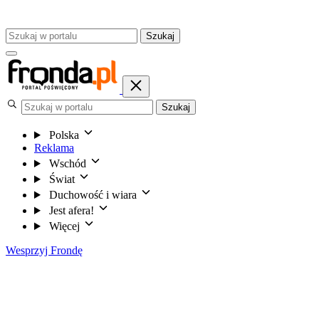
Szukaj
Szukaj
Polska
Reklama
Wschód
Świat
Duchowość i wiara
Jest afera!
Więcej
Wesprzyj Frondę