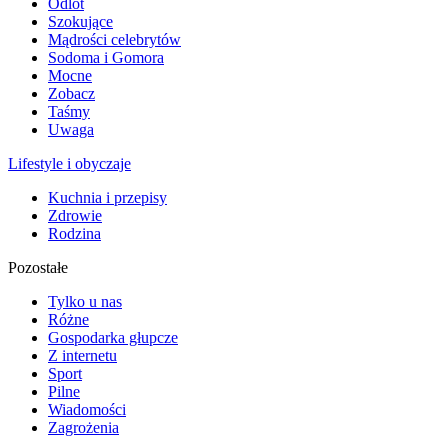
Odlot
Szokujące
Mądrości celebrytów
Sodoma i Gomora
Mocne
Zobacz
Taśmy
Uwaga
Lifestyle i obyczaje
Kuchnia i przepisy
Zdrowie
Rodzina
Pozostałe
Tylko u nas
Różne
Gospodarka głupcze
Z internetu
Sport
Pilne
Wiadomości
Zagrożenia