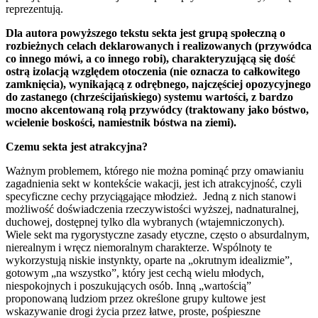
reprezentują.
Dla autora powyższego tekstu sekta jest grupą społeczną o
rozbieżnych celach deklarowanych i realizowanych (przywódca
co innego mówi, a co innego robi), charakteryzującą się dość
ostrą izolacją względem otoczenia (nie oznacza to całkowitego
zamknięcia), wynikającą z odrębnego, najczęściej opozycyjnego
do zastanego (chrześcijańskiego) systemu wartości, z bardzo
mocno akcentowaną rolą przywódcy (traktowany jako bóstwo,
wcielenie boskości, namiestnik bóstwa na ziemi).
Czemu sekta jest atrakcyjna?
Ważnym problemem, którego nie można pominąć przy omawianiu
zagadnienia sekt w kontekście wakacji, jest ich atrakcyjność, czyli
specyficzne cechy przyciągające młodzież. Jedną z nich stanowi
możliwość doświadczenia rzeczywistości wyższej, nadnaturalnej,
duchowej, dostępnej tylko dla wybranych (wtajemniczonych).
Wiele sekt ma rygorystyczne zasady etyczne, często o absurdalnym,
nierealnym i wręcz niemoralnym charakterze. Wspólnoty te
wykorzystują niskie instynkty, oparte na „okrutnym idealizmie”,
gotowym „na wszystko”, który jest cechą wielu młodych,
niespokojnych i poszukujących osób. Inną „wartością”
proponowaną ludziom przez określone grupy kultowe jest
wskazywanie drogi życia przez łatwe, proste, pośpieszne