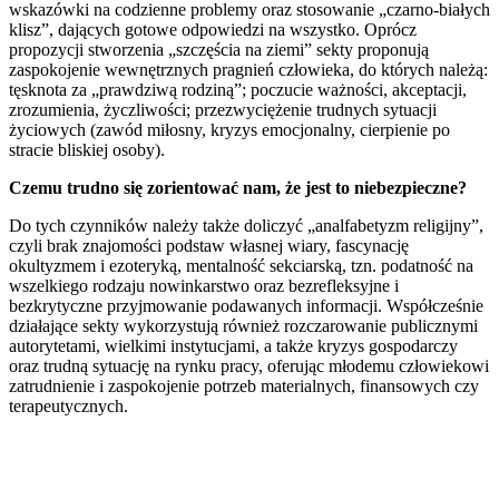
wskazówki na codzienne problemy oraz stosowanie „czarno-białych
klisz”, dających gotowe odpowiedzi na wszystko. Oprócz
propozycji stworzenia „szczęścia na ziemi” sekty proponują
zaspokojenie wewnętrznych pragnień człowieka, do których należą:
tęsknota za „prawdziwą rodziną”; poczucie ważności, akceptacji,
zrozumienia, życzliwości; przezwyciężenie trudnych sytuacji
życiowych (zawód miłosny, kryzys emocjonalny, cierpienie po
stracie bliskiej osoby).
Czemu trudno się zorientować nam, że jest to niebezpieczne?
Do tych czynników należy także doliczyć „analfabetyzm religijny”,
czyli brak znajomości podstaw własnej wiary, fascynację
okultyzmem i ezoteryką, mentalność sekciarską, tzn. podatność na
wszelkiego rodzaju nowinkarstwo oraz bezrefleksyjne i
bezkrytyczne przyjmowanie podawanych informacji. Współcześnie
działające sekty wykorzystują również rozczarowanie publicznymi
autorytetami, wielkimi instytucjami, a także kryzys gospodarczy
oraz trudną sytuację na rynku pracy, oferując młodemu człowiekowi
zatrudnienie i zaspokojenie potrzeb materialnych, finansowych czy
terapeutycznych.