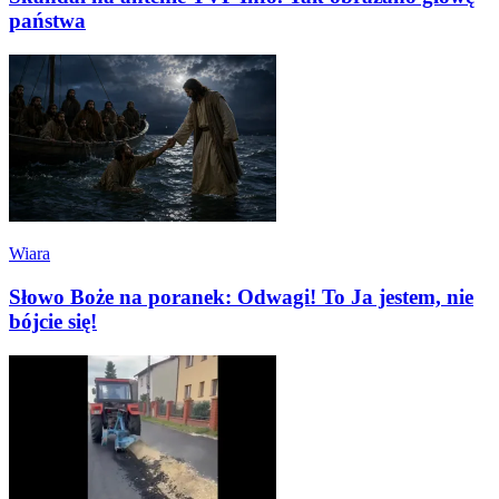
państwa
Wiara
Słowo Boże na poranek: Odwagi! To Ja jestem, nie
bójcie się!