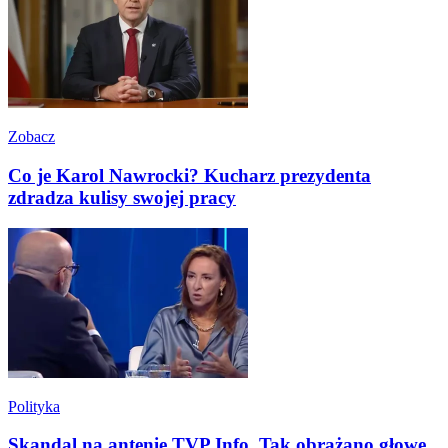
Zobacz
Co je Karol Nawrocki? Kucharz prezydenta
zdradza kulisy swojej pracy
Polityka
Skandal na antenie TVP Info. Tak obrażano głowę