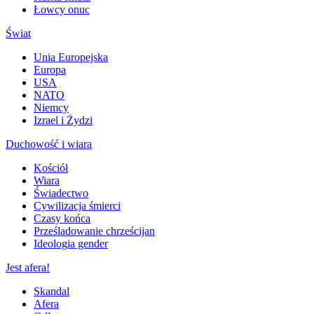
Łowcy onuc
Świat
Unia Europejska
Europa
USA
NATO
Niemcy
Izrael i Żydzi
Duchowość i wiara
Kościół
Wiara
Świadectwo
Cywilizacja śmierci
Czasy końca
Prześladowanie chrześcijan
Ideologia gender
Jest afera!
Skandal
Afera