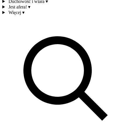
Duchowość i wiara
▾
Jest afera!
▾
Więcej
▾