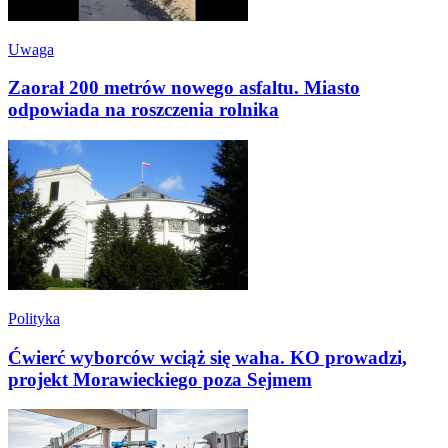
Uwaga
Zaorał 200 metrów nowego asfaltu. Miasto
odpowiada na roszczenia rolnika
Polityka
Ćwierć wyborców wciąż się waha. KO prowadzi,
projekt Morawieckiego poza Sejmem