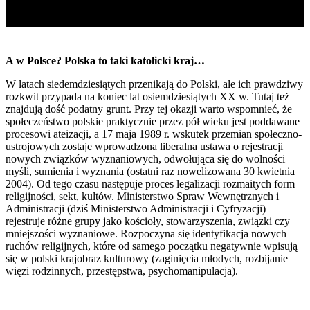
A w Polsce? Polska to taki katolicki kraj…
W latach siedemdziesiątych przenikają do Polski, ale ich prawdziwy
rozkwit przypada na koniec lat osiemdziesiątych XX w. Tutaj też
znajdują dość podatny grunt. Przy tej okazji warto wspomnieć, że
społeczeństwo polskie praktycznie przez pół wieku jest poddawane
procesowi ateizacji, a 17 maja 1989 r. wskutek przemian społeczno-
ustrojowych zostaje wprowadzona liberalna ustawa o rejestracji
nowych związków wyznaniowych, odwołująca się do wolności
myśli, sumienia i wyznania (ostatni raz nowelizowana 30 kwietnia
2004). Od tego czasu następuje proces legalizacji rozmaitych form
religijności, sekt, kultów. Ministerstwo Spraw Wewnętrznych i
Administracji (dziś Ministerstwo Administracji i Cyfryzacji)
rejestruje różne grupy jako kościoły, stowarzyszenia, związki czy
mniejszości wyznaniowe. Rozpoczyna się identyfikacja nowych
ruchów religijnych, które od samego początku negatywnie wpisują
się w polski krajobraz kulturowy (zaginięcia młodych, rozbijanie
więzi rodzinnych, przestępstwa, psychomanipulacja).