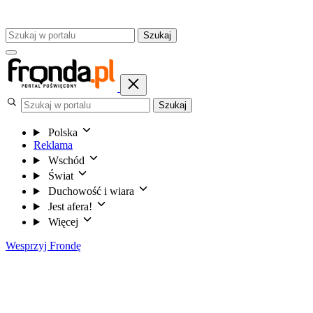
Szukaj
Szukaj
Polska
Reklama
Wschód
Świat
Duchowość i wiara
Jest afera!
Więcej
Wesprzyj Frondę