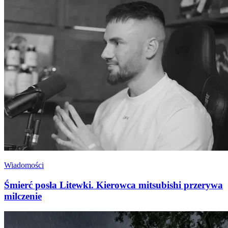
Wiadomości
Śmierć posła Litewki. Kierowca mitsubishi przerywa
milczenie