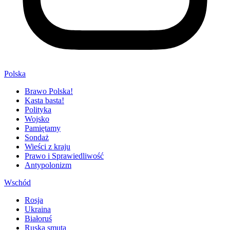
Polska
Brawo Polska!
Kasta basta!
Polityka
Wojsko
Pamiętamy
Sondaż
Wieści z kraju
Prawo i Sprawiedliwość
Antypolonizm
Wschód
Rosja
Ukraina
Białoruś
Ruska smuta