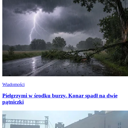
Wiadomości
Pielgrzymi w środku burzy. Konar spadł na dwie
pątniczki