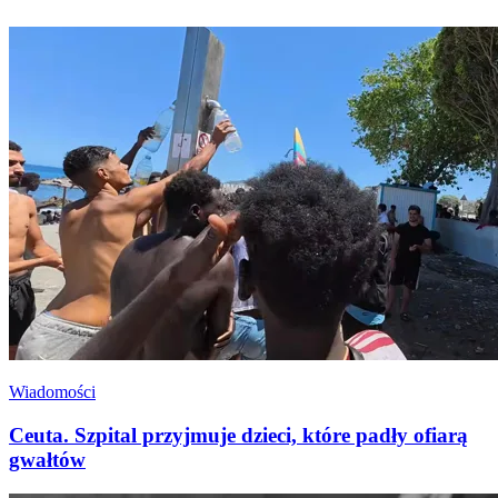
Wiadomości
Ceuta. Szpital przyjmuje dzieci, które padły ofiarą
gwałtów