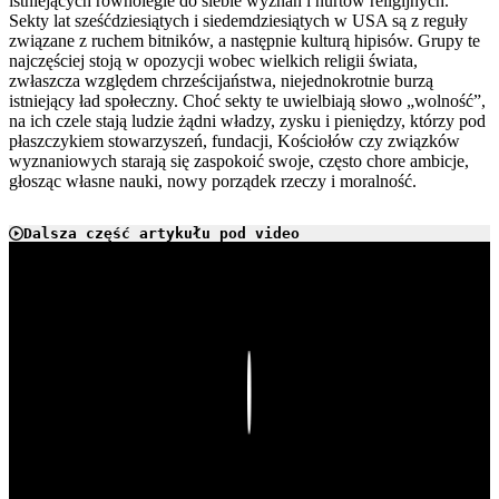
istniejących równolegle do siebie wyznań i nurtów religijnych.
Sekty lat sześćdziesiątych i siedemdziesiątych w USA są z reguły
związane z ruchem bitników, a następnie kulturą hipisów. Grupy te
najczęściej stoją w opozycji wobec wielkich religii świata,
zwłaszcza względem chrześcijaństwa, niejednokrotnie burzą
istniejący ład społeczny. Choć sekty te uwielbiają słowo „wolność”,
na ich czele stają ludzie żądni władzy, zysku i pieniędzy, którzy pod
płaszczykiem stowarzyszeń, fundacji, Kościołów czy związków
wyznaniowych starają się zaspokoić swoje, często chore ambicje,
głosząc własne nauki, nowy porządek rzeczy i moralność.
Dalsza część artykułu pod video
Play