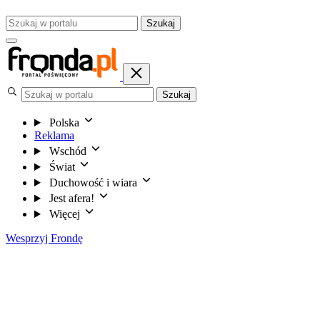
Szukaj
Szukaj
Polska
Reklama
Wschód
Świat
Duchowość i wiara
Jest afera!
Więcej
Wesprzyj Frondę