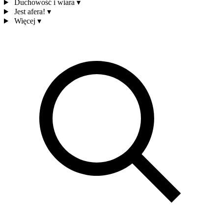
Duchowość i wiara
▾
Jest afera!
▾
Więcej
▾