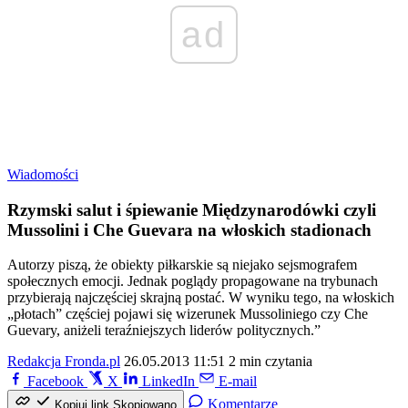
ad
Wiadomości
Rzymski salut i śpiewanie Międzynarodówki czyli
Mussolini i Che Guevara na włoskich stadionach
Autorzy piszą, że obiekty piłkarskie są niejako sejsmografem
społecznych emocji. Jednak poglądy propagowane na trybunach
przybierają najczęściej skrajną postać. W wyniku tego, na włoskich
„płotach” częściej pojawi się wizerunek Mussoliniego czy Che
Guevary, aniżeli teraźniejszych liderów politycznych.”
Redakcja Fronda.pl
26.05.2013 11:51
2 min czytania
Facebook
X
LinkedIn
E-mail
Komentarze
Kopiuj link
Skopiowano