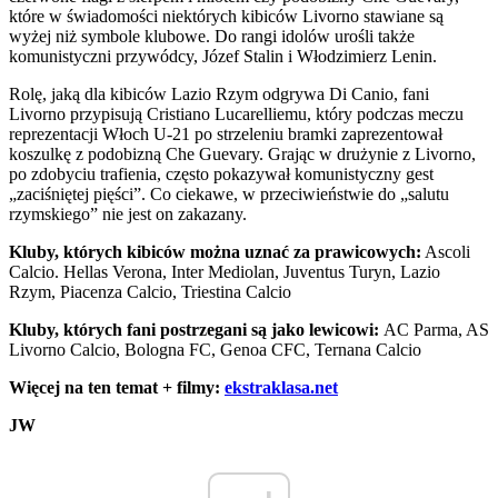
które w świadomości niektórych kibiców Livorno stawiane są
wyżej niż symbole klubowe. Do rangi idolów urośli także
komunistyczni przywódcy, Józef Stalin i Włodzimierz Lenin.
Rolę, jaką dla kibiców Lazio Rzym odgrywa Di Canio, fani
Livorno przypisują Cristiano Lucarelliemu, który podczas meczu
reprezentacji Włoch U-21 po strzeleniu bramki zaprezentował
koszulkę z podobizną Che Guevary. Grając w drużynie z Livorno,
po zdobyciu trafienia, często pokazywał komunistyczny gest
„zaciśniętej pięści”. Co ciekawe, w przeciwieństwie do „salutu
rzymskiego” nie jest on zakazany.
Kluby, których kibiców można uznać za prawicowych:
Ascoli
Calcio. Hellas Verona, Inter Mediolan, Juventus Turyn, Lazio
Rzym, Piacenza Calcio, Triestina Calcio
Kluby, których fani postrzegani są jako lewicowi:
AC Parma, AS
Livorno Calcio, Bologna FC, Genoa CFC, Ternana Calcio
Więcej na ten temat + filmy:
ekstraklasa.net
JW