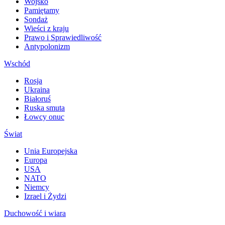
Wojsko
Pamiętamy
Sondaż
Wieści z kraju
Prawo i Sprawiedliwość
Antypolonizm
Wschód
Rosja
Ukraina
Białoruś
Ruska smuta
Łowcy onuc
Świat
Unia Europejska
Europa
USA
NATO
Niemcy
Izrael i Żydzi
Duchowość i wiara