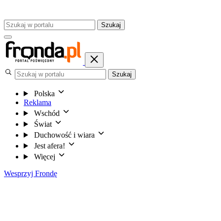
Szukaj
Szukaj
Polska
Reklama
Wschód
Świat
Duchowość i wiara
Jest afera!
Więcej
Wesprzyj Frondę