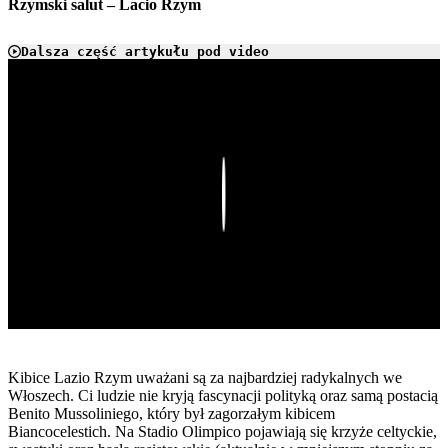
Rzymski salut – Lacio Rzym
Dalsza część artykułu pod video
Play
Kibice Lazio Rzym uważani są za najbardziej radykalnych we
Włoszech. Ci ludzie nie kryją fascynacji polityką oraz samą postacią
Benito Mussoliniego, który był zagorzałym kibicem
Biancocelestich. Na Stadio Olimpico pojawiają się krzyże celtyckie,