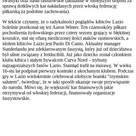
swastyki oraz hasła rasistowskie (aktualnie w mniejszym stopniu za
sprawą dotkliwych kar nakładanych przez włoską federację
piłkarską za podobne zachowania).
W tekście czytamy, że o radykalności poglądów kibiców Lazio
boleśnie przekonał się też Aaron Winter. Ten czarnoskóry piłkarz
pochodzenia żydowskiego przez cztery sezony grający w błękitnej
koszulce, stał się ofiarą niezliczonej ilości ataków rasistowskich, a
idolem kibiców Lazio jest Paolo Di Canio. Aktualny manager
Sunderlandu jest zdeklarowanym faszystą, który już od dzieciństwa
był silnie związany z Irriducibili. Już jako dziecko został członkiem
klubu kibica i stałym bywalcem Curva Nord – trybuny
najzagorzalszych fanów Lazio. Stamtąd trafił na murawę. W wieku
16-stu lat podpisał pierwszy kontrakt z ukochanym klubem. Podczas
gry w Lazio wielokrotnie celebrował zdobycie bramki "rzymskim
salutem", twierdząc, że w taki sposób ukazuje swoje przywiązanie
do narodu. Mówi się, że większość kar finansowych jakie
otrzymywał od włoskiej federacji, finansowały organizacje
faszystowskie.