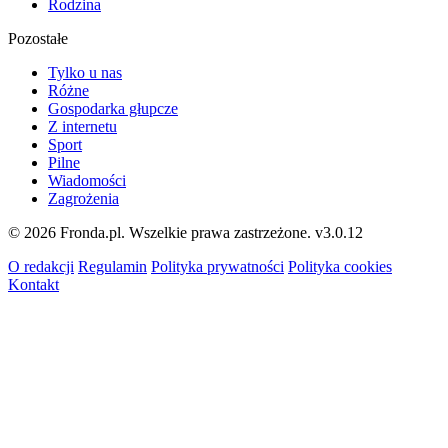
Rodzina
Pozostałe
Tylko u nas
Różne
Gospodarka głupcze
Z internetu
Sport
Pilne
Wiadomości
Zagrożenia
© 2026 Fronda.pl. Wszelkie prawa zastrzeżone.
v3.0.12
O redakcji
Regulamin
Polityka prywatności
Polityka cookies
Kontakt