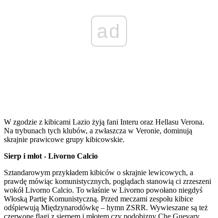
ad
W zgodzie z kibicami Lazio żyją fani Interu oraz Hellasu Verona.
Na trybunach tych klubów, a zwłaszcza w Veronie, dominują
skrajnie prawicowe grupy kibicowskie.
Sierp i młot - Livorno Calcio
Sztandarowym przykładem kibiców o skrajnie lewicowych, a
prawdę mówiąc komunistycznych, poglądach stanowią ci zrzeszeni
wokół Livorno Calcio. To właśnie w Livorno powołano niegdyś
Włoską Partię Komunistyczną. Przed meczami zespołu kibice
odśpiewują Międzynarodówkę – hymn ZSRR. Wywieszane są też
czerwone flagi z sierpem i młotem czy podobizny Che Guevary,