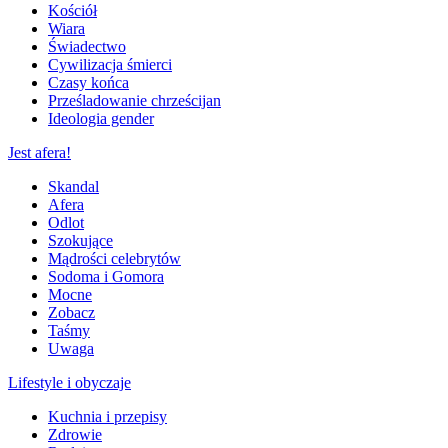
Kościół
Wiara
Świadectwo
Cywilizacja śmierci
Czasy końca
Prześladowanie chrześcijan
Ideologia gender
Jest afera!
Skandal
Afera
Odlot
Szokujące
Mądrości celebrytów
Sodoma i Gomora
Mocne
Zobacz
Taśmy
Uwaga
Lifestyle i obyczaje
Kuchnia i przepisy
Zdrowie