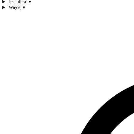
Jest afera!
▾
Więcej
▾