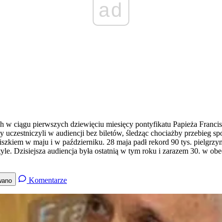
ad
h w ciągu pierwszych dziewięciu miesięcy pontyfikatu Papieża Francis
 uczestniczyli w audiencji bez biletów, śledząc chociażby przebieg s
szkiem w maju i w październiku. 28 maja padł rekord 90 tys. pielgrzy
 tyle. Dzisiejsza audiencja była ostatnią w tym roku i zarazem 30. w ob
Komentarze
wano