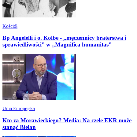
Kościół
Bp Angelelli i o. Kolbe - „męczennicy braterstwa i
sprawiedliwości” w „Magnifica humanitas”
Unia Europejska
Kto za Morawieckiego? Media: Na czele EKR może
stanąć Bielan