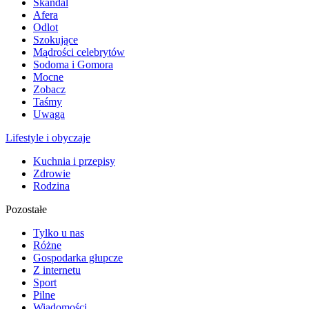
Skandal
Afera
Odlot
Szokujące
Mądrości celebrytów
Sodoma i Gomora
Mocne
Zobacz
Taśmy
Uwaga
Lifestyle i obyczaje
Kuchnia i przepisy
Zdrowie
Rodzina
Pozostałe
Tylko u nas
Różne
Gospodarka głupcze
Z internetu
Sport
Pilne
Wiadomości