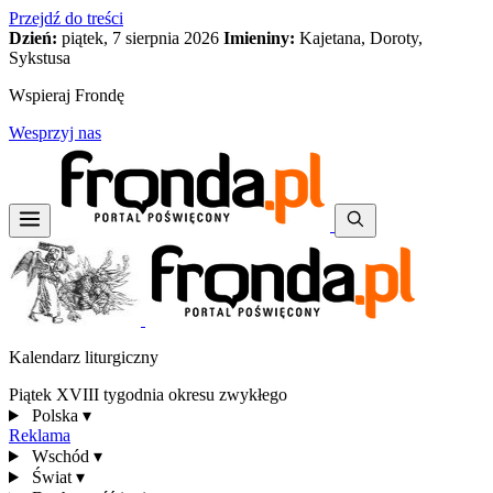
Przejdź do treści
Dzień:
piątek, 7 sierpnia 2026
Imieniny:
Kajetana, Doroty,
Sykstusa
Wspieraj Frondę
Wesprzyj nas
Kalendarz liturgiczny
Piątek XVIII tygodnia okresu zwykłego
Polska
▾
Reklama
Wschód
▾
Świat
▾