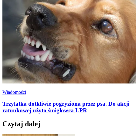
Wiadomości
Trzylatka dotkliwie pogryziona przez psa. Do akcji
ratunkowej użyto śmigłowca LPR
Czytaj dalej