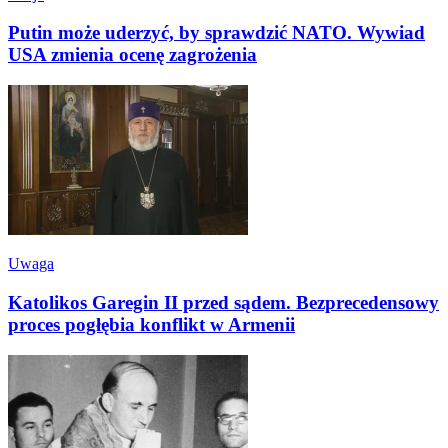
Putin może uderzyć, by sprawdzić NATO. Wywiad
USA zmienia ocenę zagrożenia
Uwaga
Katolikos Garegin II przed sądem. Bezprecedensowy
proces pogłębia konflikt w Armenii