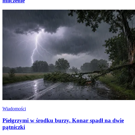
milczenie
Wiadomości
Pielgrzymi w środku burzy. Konar spadł na dwie
pątniczki