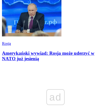
Rosja
Amerykański wywiad: Rosja może uderzyć w
NATO już jesienią
ad