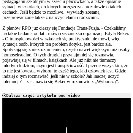
pedagogami szkolnymi w sześciu placówkach, a także opisanie
sytuacji w szkołach, do których uczęszczają uczniowie o takich
cechach. Jeśli będzie to możliwe, wywiady zostaną
przeprowadzone także z nauczycielami i rodzicami.
Z planów RPO już cieszy się Fundacja Trans-Fuzja. - Czekaliśmy
na takie badania od lat - mówi rzeczniczka organizacji Edyta Beker.
- O transpłciowości w szkołach się praktycznie nie mówi, więc
sytuacja osób, których ten problem dotyka, jest bardzo zła.
Spotykają się z niezrozumieniem, często nawet większym niż osoby
homoseksualne. O tych drugich przynajmniej się rozmawia,
pojawiają się w filmach, książkach. Ale już nikt nie tłumaczy
młodym ludziom, czym jest transpłciowość. I przede wszystkim, że
to nie jest kwestia wyboru, to część tego, jaki człowiek jest. Gdzie
indziej o tym rozmawiać, jeśli nie w szkole? Jak inaczej uczyć
tolerancji? – zastanawia się Beker w rozmowie z „Wyborczą”.
Dalsza część artykułu pod video