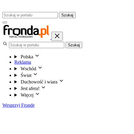
Szukaj
Szukaj
Polska
Reklama
Wschód
Świat
Duchowość i wiara
Jest afera!
Więcej
Wesprzyj Frondę