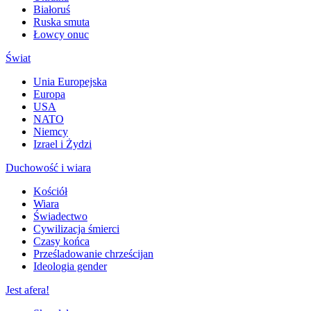
Białoruś
Ruska smuta
Łowcy onuc
Świat
Unia Europejska
Europa
USA
NATO
Niemcy
Izrael i Żydzi
Duchowość i wiara
Kościół
Wiara
Świadectwo
Cywilizacja śmierci
Czasy końca
Prześladowanie chrześcijan
Ideologia gender
Jest afera!