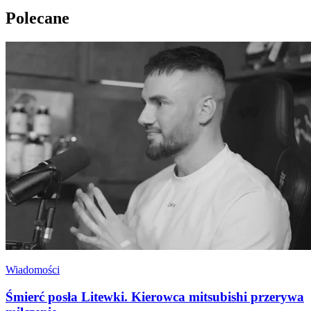
Polecane
Wiadomości
Śmierć posła Litewki. Kierowca mitsubishi przerywa