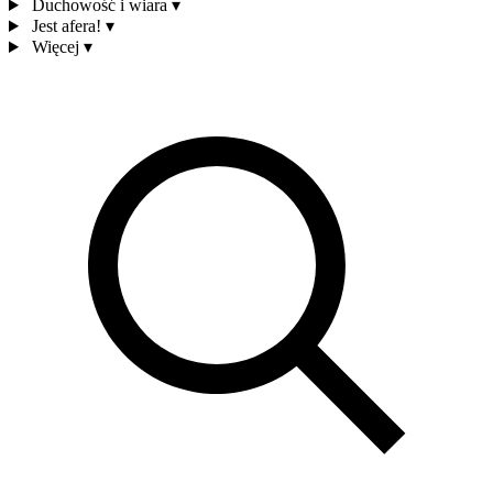
Duchowość i wiara
▾
Jest afera!
▾
Więcej
▾