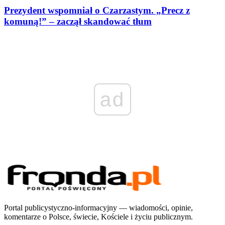
Prezydent wspomniał o Czarzastym. „Precz z
komuną!” – zaczął skandować tłum
ad
Portal publicystyczno-informacyjny — wiadomości, opinie,
komentarze o Polsce, świecie, Kościele i życiu publicznym.