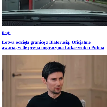
Rosja
Łotwa odcięła granicę z Białorusią. Oficjalnie
awaria, w tle presja migracyjna Łukaszenki i Putina