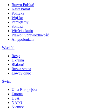
Brawo Polska!
Kasta basta!
Polityka
Wojsko
Pamiętamy
Sondaż
Wieści z kraju
Prawo i Sprawiedliwość
Antypolonizm
Wschód
Rosja
Ukraina
Białoruś
Ruska smuta
Łowcy onuc
Świat
Unia Europejska
Europa
USA
NATO
Niemcy