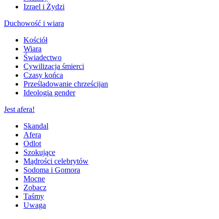
Izrael i Żydzi
Duchowość i wiara
Kościół
Wiara
Świadectwo
Cywilizacja śmierci
Czasy końca
Prześladowanie chrześcijan
Ideologia gender
Jest afera!
Skandal
Afera
Odlot
Szokujące
Mądrości celebrytów
Sodoma i Gomora
Mocne
Zobacz
Taśmy
Uwaga