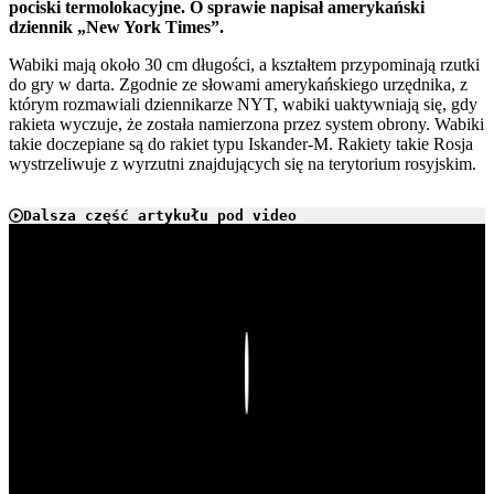
pociski termolokacyjne. O sprawie napisał amerykański
dziennik „New York Times”.
Wabiki mają około 30 cm długości, a kształtem przypominają rzutki
do gry w darta. Zgodnie ze słowami amerykańskiego urzędnika, z
którym rozmawiali dziennikarze NYT, wabiki uaktywniają się, gdy
rakieta wyczuje, że została namierzona przez system obrony. Wabiki
takie doczepiane są do rakiet typu Iskander-M. Rakiety takie Rosja
wystrzeliwuje z wyrzutni znajdujących się na terytorium rosyjskim.
Dalsza część artykułu pod video
Play