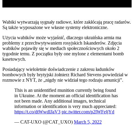
Wabiki wytwarzają sygnały radiowe, które zakłócają pracę radarów.
Są także wyposażone we własne systemy elektroniczne.
Użycia wabików może wyjaśnić, dlaczego ukraińska armia ma
problemy z przechwytywaniem rosyjskich Iskanderów. Zdjęcia
wabików pojawiły się w mediach społecznościowych około 2
tygodnie temu. Z początku były one mylone z elementami bomb
kasetowych.
Posiadający wieloletnie doświadczenie z zakresu ładunków
bombowych były brytyjski żołnierz Richard Stevens powiedział w
rozmowie z NYT, że „nigdy nie widział tego rodzaju amunicji”.
This is an unidentified munition currently being found
in Ukraine. At the moment an official identification has
not been made. Any additional images, technical
information or identification is very much appreciated:
https://t.co/dtWwdIJaV3
pic.twitter.com/p2lWFeljYd
— CAT-UXO (@CAT_UXO)
March 5, 2022