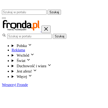
Szukaj
Szukaj
Polska
Reklama
Wschód
Świat
Duchowość i wiara
Jest afera!
Więcej
Wesprzyj Frondę