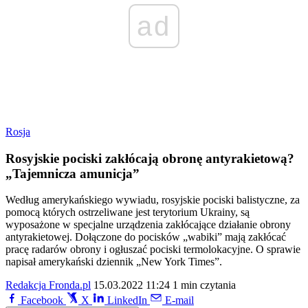
ad
Rosja
Rosyjskie pociski zakłócają obronę antyrakietową?
„Tajemnicza amunicja”
Według amerykańskiego wywiadu, rosyjskie pociski balistyczne, za
pomocą których ostrzeliwane jest terytorium Ukrainy, są
wyposażone w specjalne urządzenia zakłócające działanie obrony
antyrakietowej. Dołączone do pocisków „wabiki” mają zakłócać
pracę radarów obrony i ogłuszać pociski termolokacyjne. O sprawie
napisał amerykański dziennik „New York Times”.
Redakcja Fronda.pl
15.03.2022 11:24
1 min czytania
Facebook
X
LinkedIn
E-mail