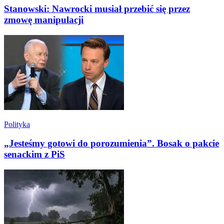
Stanowski: Nawrocki musiał przebić się przez
zmowę manipulacji
Polityka
„Jesteśmy gotowi do porozumienia”. Bosak o pakcie
senackim z PiS