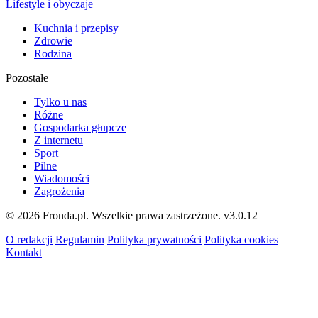
Lifestyle i obyczaje
Kuchnia i przepisy
Zdrowie
Rodzina
Pozostałe
Tylko u nas
Różne
Gospodarka głupcze
Z internetu
Sport
Pilne
Wiadomości
Zagrożenia
© 2026 Fronda.pl. Wszelkie prawa zastrzeżone.
v3.0.12
O redakcji
Regulamin
Polityka prywatności
Polityka cookies
Kontakt