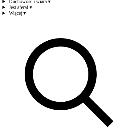
Duchowość i wiara
▾
Jest afera!
▾
Więcej
▾