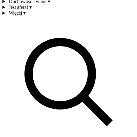
Duchowość i wiara
▾
Jest afera!
▾
Więcej
▾