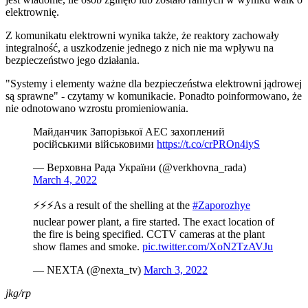
elektrownię.
Z komunikatu elektrowni wynika także, że reaktory zachowały
integralność, a uszkodzenie jednego z nich nie ma wpływu na
bezpieczeństwo jego działania.
"Systemy i elementy ważne dla bezpieczeństwa elektrowni jądrowej
są sprawne" - czytamy w komunikacie. Ponadto poinformowano, że
nie odnotowano wzrostu promieniowania.
Майданчик Запорізької АЕС захоплений
російськими військовими
https://t.co/crPROn4iyS
— Верховна Рада України (@verkhovna_rada)
March 4, 2022
⚡️⚡️⚡️As a result of the shelling at the
#Zaporozhye
nuclear power plant, a fire started. The exact location of
the fire is being specified. CCTV cameras at the plant
show flames and smoke.
pic.twitter.com/XoN2TzAVJu
— NEXTA (@nexta_tv)
March 3, 2022
jkg/rp