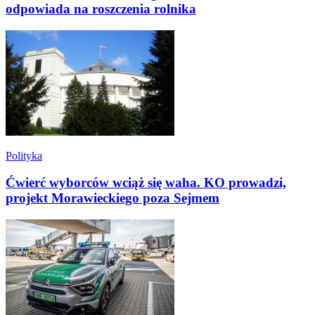
odpowiada na roszczenia rolnika
Polityka
Ćwierć wyborców wciąż się waha. KO prowadzi,
projekt Morawieckiego poza Sejmem