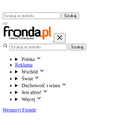
Szukaj
Szukaj
Polska
Reklama
Wschód
Świat
Duchowość i wiara
Jest afera!
Więcej
Wesprzyj Frondę