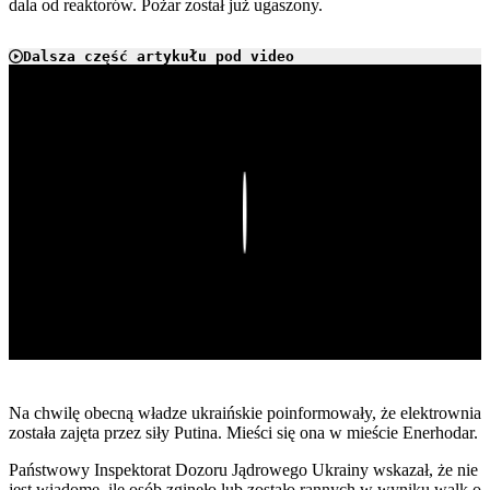
dala od reaktorów. Pożar został już ugaszony.
Dalsza część artykułu pod video
Play
Na chwilę obecną władze ukraińskie poinformowały, że elektrownia
została zajęta przez siły Putina. Mieści się ona w mieście Enerhodar.
Państwowy Inspektorat Dozoru Jądrowego Ukrainy wskazał, że nie
jest wiadome, ile osób zginęło lub zostało rannych w wyniku walk o