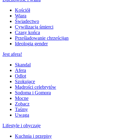
Kościół
Wiara
Świadectwo
Cywilizacja śmierci
Czasy końca
Prześladowanie chrześcijan
Ideologia gender
Jest afera!
Skandal
Afera
Odlot
Szokujące
Mądrości celebrytów
Sodoma i Gomora
Mocne
Zobacz
Taśmy
Uwaga
Lifestyle i obyczaje
Kuchnia i przepisy