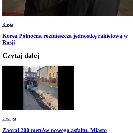
Rosja
Korea Północna rozmieszcza jednostkę rakietową w
Rosji
Czytaj dalej
Uwaga
Zaorał 200 metrów nowego asfaltu. Miasto