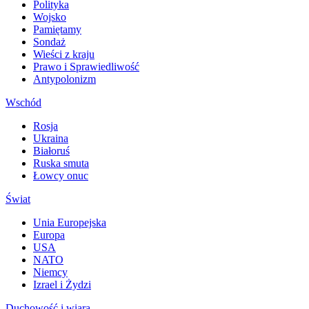
Polityka
Wojsko
Pamiętamy
Sondaż
Wieści z kraju
Prawo i Sprawiedliwość
Antypolonizm
Wschód
Rosja
Ukraina
Białoruś
Ruska smuta
Łowcy onuc
Świat
Unia Europejska
Europa
USA
NATO
Niemcy
Izrael i Żydzi
Duchowość i wiara